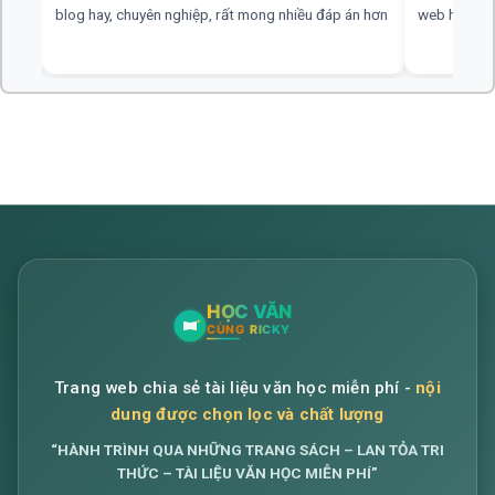
blog hay, chuyên nghiệp, rất mong nhiều đáp án hơn
web hay, cần
Trang web chia sẻ tài liệu văn học miễn phí -
nội
dung được chọn lọc và chất lượng
“HÀNH TRÌNH QUA NHỮNG TRANG SÁCH – LAN TỎA TRI
THỨC – TÀI LIỆU VĂN HỌC MIỄN PHÍ”