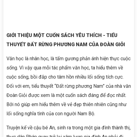
GIỚI THIỆU MỘT CUỐN SÁCH YÊU THÍCH - TIỂU
THUYẾT ĐẤT RỪNG PHƯƠNG NAM CỦA ĐOÀN GIỎI
Văn học là nhân học, là tấm gương phản ánh hiện thực cuộc
sống. Vì vậy qua mỗi tác phẩm văn học, ta hiểu thêm về
cuộc sống, bồi đắp cho tâm hồn nhiều lối sống tích cực.
Đối với em, tiểu thuyết “Đất rừng phương Nam” của nhà văn
Đoàn Giỏi được xem là một cuốn sách đáng để đọc nhất.
Bởi nó giúp em hiểu thêm về vẻ đẹp thiên nhiên cũng như
lối sống nghĩa tình của con người Nam Bộ.
Truyện kể về cậu bé An, sinh ra trong một gia đình thành thị,
thực dân Pháp quay trở lại xâm lược gia đình An phải đi