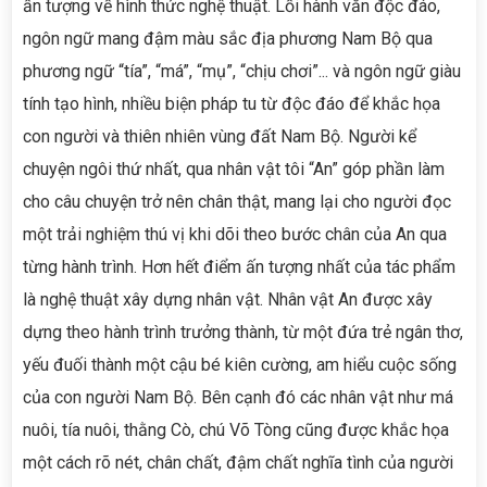
ấn tượng về hình thức nghệ thuật. Lối hành văn độc đáo,
ngôn ngữ mang đậm màu sắc địa phương Nam Bộ qua
phương ngữ “tía”, “má”, “mụ”, “chịu chơi”... và ngôn ngữ giàu
tính tạo hình, nhiều biện pháp tu từ độc đáo để khắc họa
con người và thiên nhiên vùng đất Nam Bộ. Người kể
chuyện ngôi thứ nhất, qua nhân vật tôi “An” góp phần làm
cho câu chuyện trở nên chân thật, mang lại cho người đọc
một trải nghiệm thú vị khi dõi theo bước chân của An qua
từng hành trình. Hơn hết điểm ấn tượng nhất của tác phẩm
là nghệ thuật xây dựng nhân vật. Nhân vật An được xây
dựng theo hành trình trưởng thành, từ một đứa trẻ ngân thơ,
yếu đuối thành một cậu bé kiên cường, am hiểu cuộc sống
của con người Nam Bộ. Bên cạnh đó các nhân vật như má
nuôi, tía nuôi, thằng Cò, chú Võ Tòng cũng được khắc họa
một cách rõ nét, chân chất, đậm chất nghĩa tình của người