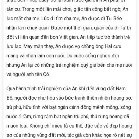
tản cư. Trong một lần mải chơi, giặc tấn công bất ngờ, An
lạc mất cha mẹ. Lúc đi tìm cha mẹ, An được dì Tư Béo
nhận làm chạy quán. Được một thời gian, quán của dì Tư bị
đốt vì liên quan đến bọn Việt gian, An tiếp tục trở thành trẻ
lưu lạc. May mắn thay, An được vợ chồng ông Hai cưu
mang và nhận làm con nuôi. Dù cuộc sống nghèo đói
nhưng An lại có những trải nghiệm quý giá bên cha mẹ nuôi
và người anh tên Cò.
Qua hành trình trải nghiệm của An khi đến vùng đất Nam
Bộ, người đọc như hòa vào bức tranh thiên nhiên hoang sơ,
trù phú, hữu tình với bạt ngàn cánh đồng mênh mông, sóng
nước rì rầm, rừng rậm bạt ngàn trù phú, thú rừng hoang dã
muôn loài. Không chỉ miêu tả cụ thể, đặc sắc vẻ đẹp hoang
sơ của những vùng đất mới, tác giả còn khắc họa rõ nét sự