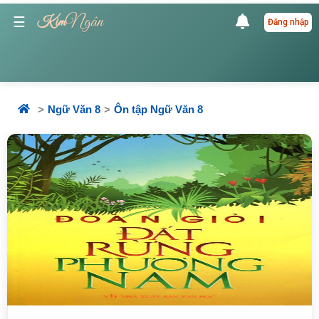
Ngân
☰
Kim
Đăng nhập
Ngữ Văn 8
Ôn tập Ngữ Văn 8