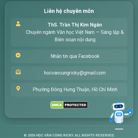
Liên hệ chuyên môn
Xin chào! Tôi là trợ lý ảo, sẵn sàng hỗ trợ bạn
ThS. Trần Thị Kim Ngân
tìm kiếm các bài viết về văn học. Hãy nhập từ
Chuyên ngành Văn học Việt Nam — Sáng lập &
khóa mà bạn quan tâm, tôi sẽ giúp bạn ngay
Biên soạn nội dung
!
Nhắn tin qua Facebook
hocvancungricky@gmail.com
Phường Đông Hưng Thuận, Hồ Chí Minh
Gửi
©
2026
HỌC VĂN CÙNG RICKY. ALL RIGHTS RESERVED.