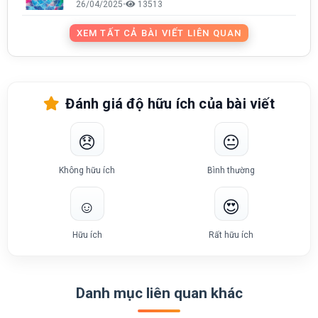
26/04/2025
•
13513
XEM TẤT CẢ BÀI VIẾT LIÊN QUAN
Đánh giá độ hữu ích của bài viết
😞
😐
Không hữu ích
Bình thường
☺️
😍
Hữu ích
Rất hữu ích
Danh mục liên quan khác