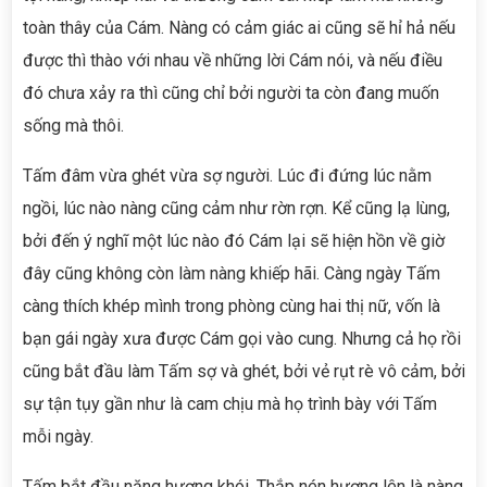
toàn thây của Cám. Nàng có cảm giác ai cũng sẽ hỉ hả nếu
được thì thào với nhau về những lời Cám nói, và nếu điều
đó chưa xảy ra thì cũng chỉ bởi người ta còn đang muốn
sống mà thôi.
Tấm đâm vừa ghét vừa sợ người. Lúc đi đứng lúc nằm
ngồi, lúc nào nàng cũng cảm như rờn rợn. Kể cũng lạ lùng,
bởi đến ý nghĩ một lúc nào đó Cám lại sẽ hiện hồn về giờ
đây cũng không còn làm nàng khiếp hãi. Càng ngày Tấm
càng thích khép mình trong phòng cùng hai thị nữ, vốn là
bạn gái ngày xưa được Cám gọi vào cung. Nhưng cả họ rồi
cũng bắt đầu làm Tấm sợ và ghét, bởi vẻ rụt rè vô cảm, bởi
sự tận tụy gần như là cam chịu mà họ trình bày với Tấm
mỗi ngày.
Tấm bắt đầu năng hương khói. Thắp nén hương lên là nàng