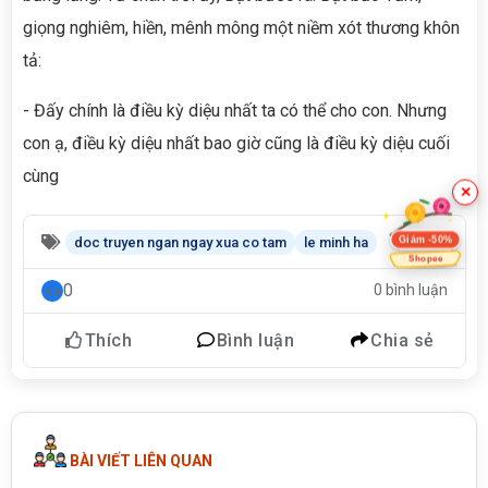
giọng nghiêm, hiền, mênh mông một niềm xót thương khôn
tả:
- Đấy chính là điều kỳ diệu nhất ta có thể cho con. Nhưng
con ạ, điều kỳ diệu nhất bao giờ cũng là điều kỳ diệu cuối
cùng
×
Giảm -50%
doc truyen ngan ngay xua co tam
le minh ha
Shopee
0
0 bình luận
Thích
Bình luận
Chia sẻ
BÀI VIẾT LIÊN QUAN