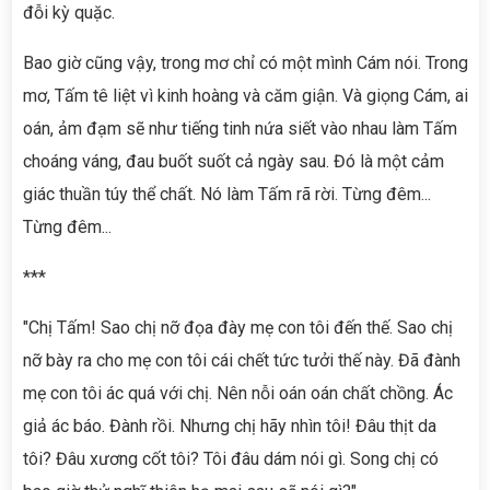
đỗi kỳ quặc.
Bao giờ cũng vậy, trong mơ chỉ có một mình Cám nói. Trong
mơ, Tấm tê liệt vì kinh hoàng và căm giận. Và giọng Cám, ai
oán, ảm đạm sẽ như tiếng tinh nứa siết vào nhau làm Tấm
choáng váng, đau buốt suốt cả ngày sau. Đó là một cảm
giác thuần túy thể chất. Nó làm Tấm rã rời. Từng đêm...
Từng đêm...
***
"Chị Tấm! Sao chị nỡ đọa đày mẹ con tôi đến thế. Sao chị
nỡ bày ra cho mẹ con tôi cái chết tức tưởi thế này. Đã đành
mẹ con tôi ác quá với chị. Nên nỗi oán oán chất chồng. Ác
giả ác báo. Đành rồi. Nhưng chị hãy nhìn tôi! Đâu thịt da
tôi? Đâu xương cốt tôi? Tôi đâu dám nói gì. Song chị có