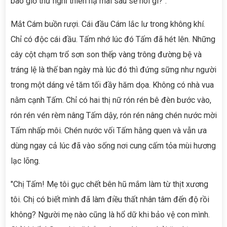
bao giờ thử nghĩ thiên hạ mai sau sẽ nói gì?".
Mắt Cám buồn rượi. Cái đầu Cám lắc lư trong không khí.
Chỉ có độc cái đầu. Tấm nhớ lúc đó Tấm đã hét lên. Những
cây cột chạm trổ sơn son thếp vàng trông đường bệ và
tráng lệ là thế ban ngày mà lúc đó thì đứng sững như người
trong một dáng vẻ tăm tối đầy hăm dọa. Không có nhà vua
nằm cạnh Tấm. Chỉ có hai thị nữ rón rén bê đèn bước vào,
rón rén vén rèm nâng Tấm dậy, rón rén nâng chén nước mời
Tấm nhấp môi. Chén nước vối Tấm hằng quen và vẫn ưa
dùng ngay cả lúc đã vào sống nơi cung cấm tỏa mùi hương
lạc lõng.
"Chị Tấm! Mẹ tôi gục chết bên hũ mắm làm từ thịt xương
tôi. Chị có biết mình đã làm điều thất nhân tâm đến độ rồi
không? Người mẹ nào cũng là hổ dữ khi bảo vệ con mình.