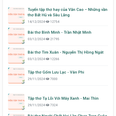
Tuyển tập thơ hay của Văn Cao – Những vần
thơ Bất Hủ và Sâu Lắng
14/12/2024
•
12754
Bài thơ Bình Minh - Trần Nhật Minh
03/12/2024
•
21795
Bài thơ Tìm Xuân - Nguyễn Thị Hồng Ngát
03/12/2024
•
12266
Tập thơ Gốm Lưu Lạc - Vân Phi
29/11/2024
•
7000
Tập thơ Tạ Lỗi Với Mây Xanh - Mai Thìn
29/11/2024
•
7324
Bài thơ Người Chết Hai Lần Chưa Trọn Cuộc