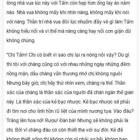
lòng nhà vua lúc này với Tấm còn hẹp hơn ống tay áo năm
nào. Nhà vua không mấy khi nhìn nàng, không mấy khi nói
với nàng. Thần trí nhà vua đôi lúc nhuốm đầy vẻ gì làm Tấm
không hiểu nổi và vì thế mà nàng càng hay nổi cơn giận dữ
không chừng.
"Chị Tấm! Chị có biết vì sao chị lại ra nông nỗi vậy? Dù gì
thì tôi với chàng cũng có với nhau những ngày những đêm
nồng mặn, dẫu chàng vẫn thương nhớ chị không nguôi.
Nhưng bây giờ, chị hãy thử nhìn xem, chàng ra thế. Thần
sắc của chàng là thần sắc của người đã chán ngán thế gian
này. Là thần sắc của kẻ bạc nhược. Kẻ bạc nhược sẽ phải
đi tìm nơi cho linh hồn rũ liệt của mình nương tựa. Vào đâu?
Trăng lên hoa nở! Rượu! Đàn bà! Nhưng sẽ không phải là
chị. Bởi vì chàng đâu có còn thiết tha với sự đời. Kẻ đã
không thiết sống thì không còn gì phải sợ hãi, không bao