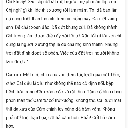
Chỉ khi ấy! Sao chị nỡ bắt một ngưòi mẹ phải ăn thịt con.
Chị nghĩ gì khi lóc thịt xương tôi làm mắm. Tôi đã bao lần
cố công triệt thân tâm chị trên cõi sống này. Đã giết vàng
anh. Đã chặt xoan đào. Đã đốt khung cửi. Đã không thành.
Chị tưởng làm được điều ấy với tôi ư? Xấu tốt gì tôi với chị
cũng là người. Xương thịt là do cha mẹ sinh thành. Nhưng
trời đất định đoạt số phần. Việc của đất trời, người không
làm được..."
Cám im. Mắt ủ rũ nhìn sâu vào đêm tối, lướt qua mặt Tấm,
ơ hờ. Cái đầu lắc lư như không thể nào cố định nổi, bập
bềnh trôi trong đêm xôm xốp và rất dính. Tấm cố hình dung
phần thân thể Cám từ cổ trở xuống. Không thể. Cái tươi mát
thịt da xưa của Cám chính tay nàng đã băm vằm. Không
phải để triệt hậu họa, cốt hả căm hờn. Phải! Cốt hả căm
hờn.