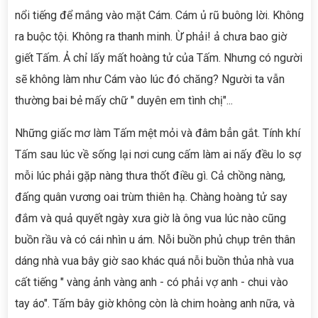
nổi tiếng để mắng vào mặt Cám. Cám ủ rũ buông lời. Không
ra buộc tội. Không ra thanh minh. Ừ phải! ả chưa bao giờ
giết Tấm. Ả chỉ lấy mất hoàng tử của Tấm. Nhưng có người
sẽ không làm như Cám vào lúc đó chăng? Người ta vẫn
thường bai bẻ mấy chữ " duyên em tình chị"...
Những giấc mơ làm Tấm mệt mỏi và đâm bẳn gắt. Tính khí
Tấm sau lúc về sống lại nơi cung cấm làm ai nấy đều lo sợ
mỗi lúc phải gặp nàng thưa thốt điều gì. Cả chồng nàng,
đấng quân vương oai trùm thiên hạ. Chàng hoàng tử say
đắm và quả quyết ngày xưa giờ là ông vua lúc nào cũng
buồn rầu và có cái nhìn u ám. Nỗi buồn phủ chụp trên thân
dáng nhà vua bây giờ sao khác quá nỗi buồn thủa nhà vua
cất tiếng " vàng ảnh vàng anh - có phải vợ anh - chui vào
tay áo". Tấm bây giờ không còn là chim hoàng anh nữa, và