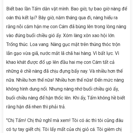
Biết bao lần Tấm dằn vặt mình. Bao giờ, tự bao giờ nàng để
oán thù kết lại? Bây giờ, năm tháng qua đi, nàng hiểu ra
rằng nỗi căm hận mẹ con Cám đã bùng lên trong lòng nàng
vào đúng buổi chiều gió ấy. Xóm làng xôn xao hội lớn.
Trống thúc. Loa vang. Nàng gục mặt trên thúng thóc trộn
lẫn gạo vừa giã, nước mắt lã chã hai hàng. Vì bất lực. Vì
khao khát được đổ ụp lên đầu hai mẹ con Cám tất cả
những ê chề nàng đã chịu đựng bấy nay. Và nhiều hơn thế
nữa. Nhiều hơn thế nữa! Nhiều hơn thế nữa! Đến mức nàng
không hình dung nổi. Nhưng nàng nhớ buổi chiều gió ấy,
buổi chiều nàng để hận thốc lên. Khi ấy, Tấm không hề biết
rằng hận đã nhen thì phải trả.
"Chị Tấm! Chị thử nghĩ mà xem! Tôi có ác thì tôi cũng đâu
có tự tay giết chị. Tôi lấy mất của chị giỏ cá. Tôi gièm chị