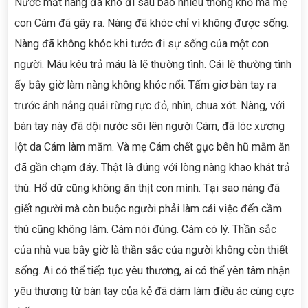
Nước mắt nàng đã khô đi sau bao nhiêu thống khổ mà mẹ
con Cám đã gây ra. Nàng đã khóc chỉ vì không được sống.
Nàng đã không khóc khi tước đi sự sống của một con
người. Máu kêu trả máu là lẽ thường tình. Cái lẽ thường tình
ấy bây giờ làm nàng không khóc nổi. Tấm giơ bàn tay ra
trước ánh nắng quái rừng rực đỏ, nhìn, chua xót. Nàng, với
bàn tay này đã dội nước sôi lên người Cám, đã lóc xương
lột da Cám làm mắm. Và mẹ Cám chết gục bên hũ mắm ăn
đã gần chạm đáy. Thật là đúng với lòng nàng khao khát trả
thù. Hổ dữ cũng không ăn thịt con mình. Tại sao nàng đã
giết người mà còn buộc người phải làm cái việc đến cầm
thú cũng không làm. Cám nói đúng. Cám có lý. Thần sắc
của nhà vua bây giờ là thần sắc của người không còn thiết
sống. Ai có thể tiếp tục yêu thương, ai có thể yên tâm nhận
yêu thương từ bàn tay của kẻ đã dám làm điều ác cùng cực