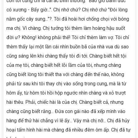
con tôi cũng chỉ là cái ác bình thường. "Bao giờ bánh đúc
có xương - Bấy giờ...". Chị nhớ chứ? Chị nhớ chứ "Đói lòng
nằm gốc cây sung..."?. Tôi đã hoài hơi chống chọi với bóng
ma chị. Vì chàng. Chị tưởng tôi thèm làm hoàng hậu suốt
đời ư? Không! không phải thế! Tôi chỉ thèm làm vợ. Tôi chỉ
thèm thấy lại một lần cái nhìn buồn bã của nhà vua dù sao
cũng sáng lên khi chàng thấy tôi đi tới. Chàng biết hết tội
của mẹ tôi, chàng biết hết lỗi lầm của tôi, nhưng chàng
cũng biết lòng tôi thiết tha với chàng đến thế nào, không
phải từ sau khi tôi thay chị vào sống trong cung, mà là từ
hôm ấy, từ hôm tôi hồi hộp ngước nhìn chàng và xỏ trượt
hài thêu. Phải, chiếc hài là của chị. Chàng biết cả, nhưng
chàng cũng biết rằng... Đứa con gái nào đã xếp mình vào
hàng để thử hài chẳng vì lẽ ấy... Vậy mà chị nỡ... Chị đã hủy
hoại tấm hình hài mà chàng đã nhiều đêm ôm ấp. Chị đã tự