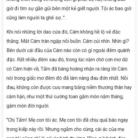
giờ đi tìm sự gần gũi bên một kẻ giết người. Tội ác bao giờ
cũng làm người ta ghê sợ...".
Khi nói những lời dao cứa đó, Cám không hề lộ vẻ đắc
thắng. Mắt Cám tràn ngập nỗi buồn. Cám cúi nhìn. Nhìn gì?
Bên dưới cái đầu của Cám nào còn có gì ngoài đêm quánh
đặc. Rất nhiều đêm sau đó, trong lúc nằm chờ cơn mơ dữ
có Cám hiện về, Tấm đã bàng hoàng nhận ra ràng lời Cám
nói trong giấc mơ đêm đó đã làm nàng đau đớn nhất. Nỗi
đau, không còn được cưu mang bằng niềm thương thân hay
căm hận, như một thứ cường toan gặm mòn năm tháng,
gặm mòn đời người.
"Chị Tấm! Mẹ con tôi ác. Mẹ con tôi đã chịu quả báo ngay
trong kiếp này rồi. Nhưng ngẫm cho cùng, cái ác của mẹ