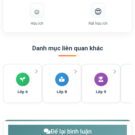
☺️
😍
Hữu ích
Rất hữu ích
Danh mục liên quan khác
Lớp 6
Lớp 8
Lớp 9
Để lại bình luận