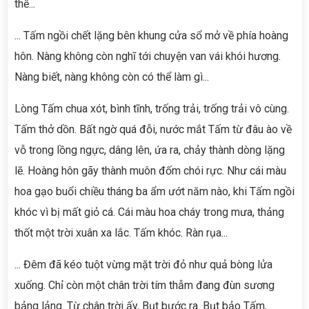
thế...
... Tấm ngồi chết lặng bên khung cửa sổ mở về phía hoàng
hôn. Nàng không còn nghĩ tới chuyện van vái khói hương.
Nàng biết, nàng không còn có thể làm gì...
Lòng Tấm chua xót, bình tĩnh, trống trải, trống trải vô cùng.
Tấm thở dồn. Bất ngờ quá đỗi, nước mắt Tấm từ đâu ào về
vỗ trong lồng ngực, dâng lên, ứa ra, chảy thành dòng lặng
lẽ. Hoàng hôn gãy thành muôn đốm chói rực. Như cái màu
hoa gạo buổi chiều tháng ba ẩm ướt năm nào, khi Tấm ngồi
khóc vì bị mất giỏ cá. Cái màu hoa cháy trong mưa, thảng
thốt một trời xuân xa lắc. Tấm khóc. Ràn rụa...
... Đêm đã kéo tuột vừng mặt trời đỏ như quả bòng lửa
xuống. Chỉ còn một chân trời tím thẫm đang đùn sương
bảng lảng. Từ chân trời ấy, Bụt bước ra. Bụt bảo Tấm,