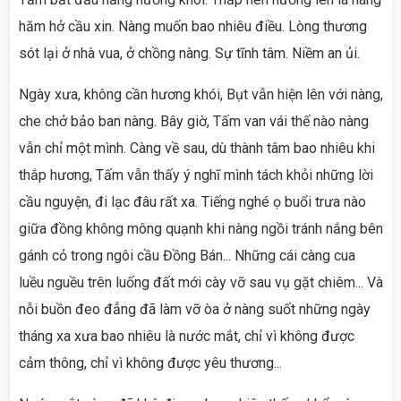
hăm hở cầu xin. Nàng muốn bao nhiêu điều. Lòng thương
sót lại ở nhà vua, ở chồng nàng. Sự tĩnh tâm. Niềm an ủi.
Ngày xưa, không cần hương khói, Bụt vẫn hiện lên với nàng,
che chở bảo ban nàng. Bây giờ, Tấm van vái thế nào nàng
vẫn chỉ một mình. Càng về sau, dù thành tâm bao nhiêu khi
thắp hương, Tấm vẫn thấy ý nghĩ mình tách khỏi những lời
cầu nguyện, đi lạc đâu rất xa. Tiếng nghé ọ buổi trưa nào
giữa đồng không mông quạnh khi nàng ngồi tránh nắng bên
gánh cỏ trong ngôi cầu Đồng Bán... Những cái càng cua
luều nguều trên luống đất mới cày vỡ sau vụ gặt chiêm... Và
nỗi buồn đeo đẳng đã làm vỡ òa ở nàng suốt những ngày
tháng xa xưa bao nhiêu là nước mắt, chỉ vì không được
cảm thông, chỉ vì không được yêu thương...