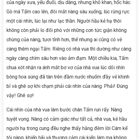
của ngày xưa, yếu đuối, dịu dàng, nhưng khô khan, hốc hác.
Gò má Tấm cao lên, đôi mắt nàng sâu xuống, lúc rừng rực
một cái nhìn, lúc lại như lạc thần. Người hầu kẻ hạ thôi
không còn phải lo đối phó với những cơn tức giận không
chừng của nàng, tươi tỉnh hơn, thế nhưng ai cũng có vẻ
càng thêm ngại Tấm. Riêng có nhà vua thì dường như càng
ngày càng chìm sâu hơn vào ảm đạm. Một chiều kia, Tấm
chua xót nhận ra ánh mắt bơ vơ của nhà vua lúc dõi nhìn
bông hoa súng đã tàn trên đầm nước nhuốm đầy vẻ khinh
bỉ và ghê sợ khi chạm phải cái nhìn của nàng. Phải! Đúng
vậy! Ghê sợ!
Cái nhìn của nhà vua làm bước chân Tấm run rẩy. Nàng
tuyệt vọng. Nàng có cảm giác như tất cả, nhà vua, kẻ hầu
người hạ trong cung đều nghe thấy hằng đêm lời Cám kể
tội nàng, khiếp hãi và thương cảm cái kiếp làm ma không