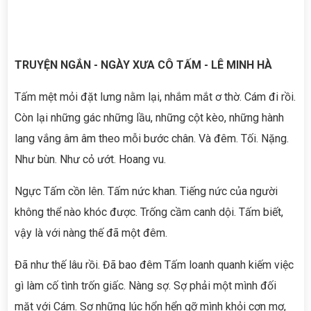
TRUYỆN NGẮN - NGÀY XƯA CÔ TẤM - LÊ MINH HÀ
Tấm mệt mỏi đặt lưng nằm lại, nhắm mắt ơ thờ. Cám đi rồi.
Còn lại những gác những lầu, những cột kèo, những hành
lang vắng âm âm theo mỗi bước chân. Và đêm. Tối. Nặng.
Như bùn. Như cỏ ướt. Hoang vu.
Ngực Tấm cồn lên. Tấm nức khan. Tiếng nức của người
không thể nào khóc được. Trống cầm canh dội. Tấm biết,
vậy là với nàng thế đã một đêm.
Đã như thế lâu rồi. Đã bao đêm Tấm loanh quanh kiếm việc
gì làm cố tình trốn giấc. Nàng sợ. Sợ phải một mình đối
mặt với Cám. Sợ những lúc hổn hển gỡ mình khỏi cơn mơ,