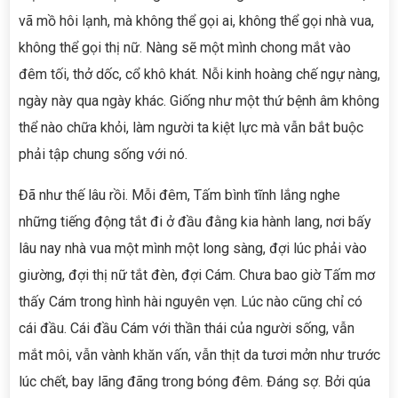
vã mồ hôi lạnh, mà không thể gọi ai, không thể gọi nhà vua,
không thể gọi thị nữ. Nàng sẽ một mình chong mắt vào
đêm tối, thở dốc, cổ khô khát. Nỗi kinh hoàng chế ngự nàng,
ngày này qua ngày khác. Giống như một thứ bệnh âm không
thể nào chữa khỏi, làm người ta kiệt lực mà vẫn bắt buộc
phải tập chung sống với nó.
Đã như thế lâu rồi. Mỗi đêm, Tấm bình tĩnh lắng nghe
những tiếng động tắt đi ở đầu đằng kia hành lang, nơi bấy
lâu nay nhà vua một mình một long sàng, đợi lúc phải vào
giường, đợi thị nữ tắt đèn, đợi Cám. Chưa bao giờ Tấm mơ
thấy Cám trong hình hài nguyên vẹn. Lúc nào cũng chỉ có
cái đầu. Cái đầu Cám với thần thái của người sống, vẫn
mắt môi, vẫn vành khăn vấn, vẫn thịt da tươi mởn như trước
lúc chết, bay lãng đãng trong bóng đêm. Đáng sợ. Bởi qúa