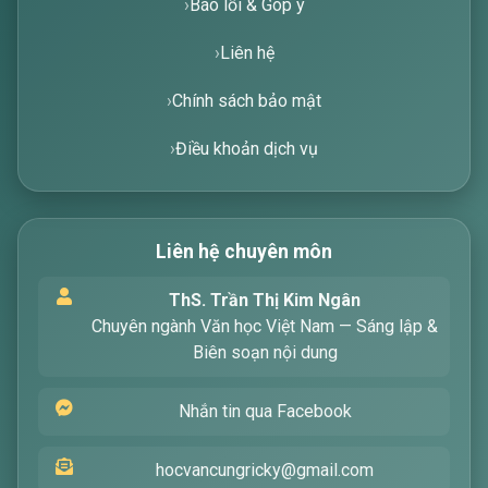
Báo lỗi & Góp ý
Liên hệ
Chính sách bảo mật
Điều khoản dịch vụ
Liên hệ chuyên môn
Xin chào! Tôi là trợ lý ảo, sẵn sàng hỗ trợ bạn
ThS. Trần Thị Kim Ngân
tìm kiếm các bài viết về văn học. Hãy nhập từ
Chuyên ngành Văn học Việt Nam — Sáng lập &
khóa mà bạn quan tâm, tôi sẽ giúp bạn ngay
Biên soạn nội dung
!
Nhắn tin qua Facebook
hocvancungricky@gmail.com