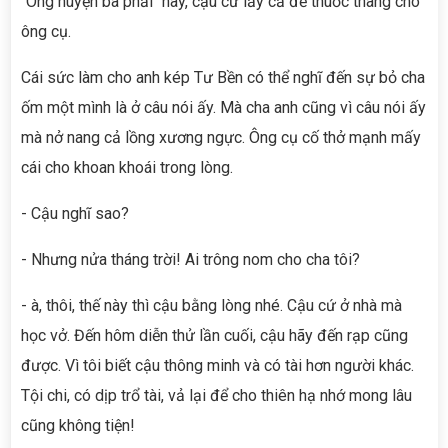
"Ông huyện ba phải" này, cậu cứ lấy cả để thuốc thang cho
ông cụ.
Cái sức làm cho anh kép Tư Bền có thể nghĩ đến sự bỏ cha
ốm một mình là ở câu nói ấy. Mà cha anh cũng vì câu nói ấy
mà nở nang cả lồng xương ngực. Ông cụ cố thở mạnh mấy
cái cho khoan khoái trong lòng.
- Cậu nghĩ sao?
- Nhưng nửa tháng trời! Ai trông nom cho cha tôi?
- à, thôi, thế này thì cậu bằng lòng nhé. Cậu cứ ở nhà mà
học vở. Đến hôm diễn thử lần cuối, cậu hãy đến rạp cũng
được. Vì tôi biết cậu thông minh và có tài hơn người khác.
Tội chi, có dịp trổ tài, vả lại để cho thiên hạ nhớ mong lâu
cũng không tiện!