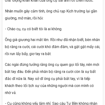
cha. Giọng khàn khàn của ông cụ sai anh rót chén nước.
Nhân muốn gây cảm tình, ông chủ rạp Kịch trường lại gần
giường, mở màn, rồi hỏi:
- Chào cụ, cụ có biết tôi là ai không.
Ông già giương hai mắt lên. Rồi như đã nhận biết, bèn nhăn
bộ răng ra cười, cái cười khó đăm đăm, và gật gật mấy cái,
rồi run lẩy bẩy, giơ tay ra bắt.
Các ngài đừng tưởng rằng ông cụ quen gọi lối tây, nên mới
bắt tay đâu. Đến phải nhăn bộ răng ra cười còn là sự bất
đắc dĩ nữa là. Nay sở dĩ ông cụ phải bắt tay, vì là tiếp
khách theo lối lịch sự của những người mà con mình có
nhờ vả.
- Cụ cũng không yếu lắm nhỉ. Sao cậu Tư Bền không nhận