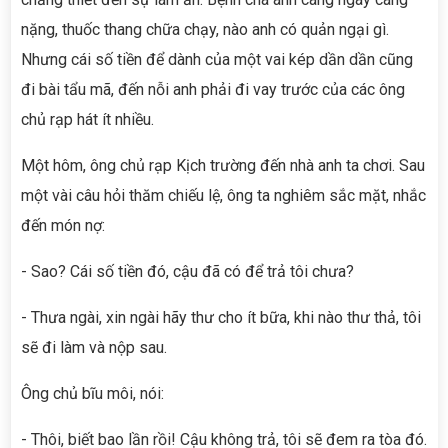
nặng, thuốc thang chữa chạy, nào anh có quản ngại gì.
Nhưng cái số tiền để dành của một vai kép dần dần cũng
đi bài tẩu mã, đến nỗi anh phải đi vay trước của các ông
chủ rạp hát ít nhiều.
Một hôm, ông chủ rạp Kịch trường đến nhà anh ta chơi. Sau
một vài câu hỏi thăm chiếu lệ, ông ta nghiêm sắc mặt, nhắc
đến món nợ:
- Sao? Cái số tiền đó, cậu đã có để trả tôi chưa?
- Thưa ngài, xin ngài hãy thư cho ít bữa, khi nào thư thả, tôi
sẽ đi làm và nộp sau.
Ông chủ bĩu môi, nói:
- Thôi, biết bao lần rồi! Cậu không trả, tôi sẽ đem ra tòa đó.