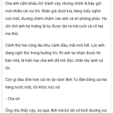
Cha anh cấm khẩu rồi! Đành vậy, nhưng chính là bây giờ
mới nhiều cái vui trò. Khán giả dưới kia, hàng mấy nghìn
con mắt, đương chăm chắm vào anh và im phăng phắc. Họ
chỉ chờ anh há miệng là họ được lăn ra mà cười và vỗ tay
mà thôi.
Cảnh thứ hai cũng lâu như cảnh đầu, mãi mới hết. Lúc anh
đang ngồi thừ trong buồng trò, thì anh lại nhận được tin
báo nữa, là hiện nay cha anh đã mê đặc, chân tay lạnh cả
rồi.
Còn gì đau đớn hơn cái tin ấy nữa! Anh Tư Bền bỗng ứa hai
hàng nước mắt, rồi khóc nức nở:
- Cha ơi!
Ông chủ thấy vậy, sợ quá. Anh mà bỏ dở vở kịch đương vui