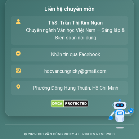
Liên hệ chuyên môn
Xin chào! Tôi là trợ lý ảo, sẵn sàng hỗ trợ bạn
ThS. Trần Thị Kim Ngân
tìm kiếm các bài viết về văn học. Hãy nhập từ
Chuyên ngành Văn học Việt Nam — Sáng lập &
khóa mà bạn quan tâm, tôi sẽ giúp bạn ngay
Biên soạn nội dung
!
Nhắn tin qua Facebook
hocvancungricky@gmail.com
Phường Đông Hưng Thuận, Hồ Chí Minh
Gửi
©
2026
HỌC VĂN CÙNG RICKY. ALL RIGHTS RESERVED.