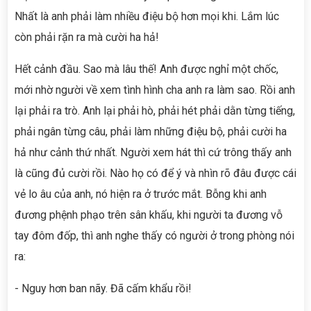
Nhất là anh phải làm nhiều điệu bộ hơn mọi khi. Lắm lúc
còn phải rặn ra mà cười ha hả!
Hết cảnh đầu. Sao mà lâu thế! Anh được nghỉ một chốc,
mới nhờ người về xem tình hình cha anh ra làm sao. Rồi anh
lại phải ra trò. Anh lại phải hò, phải hét phải dằn từng tiếng,
phải ngân từng câu, phải làm những điệu bộ, phải cười ha
hả như cảnh thứ nhất. Người xem hát thì cứ trông thấy anh
là cũng đủ cười rồi. Nào họ có để ý và nhìn rõ đâu được cái
vẻ lo âu của anh, nó hiện ra ở trước mắt. Bỗng khi anh
đương phệnh phạo trên sân khấu, khi người ta đương vỗ
tay đôm đốp, thì anh nghe thấy có người ở trong phòng nói
ra:
- Nguy hơn ban nãy. Đã cấm khẩu rồi!