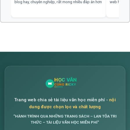
blog hay, chuyên nghiệp, rất mong nhiều đáp án hơn
web hay, cần
Trang web chia sẻ tài liệu văn học miễn phí -
nội
dung được chọn lọc và chất lượng
“HÀNH TRÌNH QUA NHỮNG TRANG SÁCH – LAN TỎA TRI
THỨC – TÀI LIỆU VĂN HỌC MIỄN PHÍ”