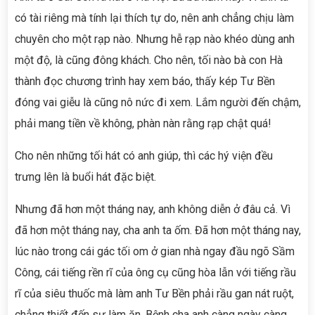
có tài riêng mà tính lại thích tự do, nên anh chẳng chịu làm
chuyên cho một rạp nào. Nhưng hễ rạp nào khéo dùng anh
một độ, là cũng đông khách. Cho nên, tối nào bà con Hà
thành đọc chương trình hay xem báo, thấy kép Tư Bền
đóng vai giễu là cũng nô nức đi xem. Lắm người đến chậm,
phải mang tiền về không, phàn nàn rằng rạp chật quá!
Cho nên những tối hát có anh giúp, thì các hý viện đều
trưng lên là buổi hát đặc biệt.
Nhưng đã hơn một tháng nay, anh không diễn ở đâu cả. Vì
đã hơn một tháng nay, cha anh ta ốm. Đã hơn một tháng nay,
lúc nào trong cái gác tối om ở gian nhà ngay đầu ngõ Sầm
Công, cái tiếng rền rĩ của ông cụ cũng hòa lẫn với tiếng rầu
rĩ của siêu thuốc mà làm anh Tư Bền phải rầu gan nát ruột,
chẳng thiết đến sự làm ăn. Bệnh cha anh càng ngày càng