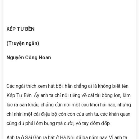
KÉP TƯ BỀN
(Truyện ngắn)
Nguyễn Công Hoan
Các ngài thích xem hát bội, hẳn chẳng ai là không biết tên
Kép Tư Bền. Ấy anh ta chỉ nổi tiếng về cái tài bông lơn, lắm
lúc ra sân khấu, chẳng cần nói một câu khôi hài nào, nhưng
chỉ nhìn một cái điệu bộ cỏn con của anh ta, các khán quan
cũng đủ phải ôm bụng mà cười, vỗ tay đôm đốp.
Anh ta ở Sài Gòn ra hát ở Hà Nội đã ba năm nay. Vì anh ta