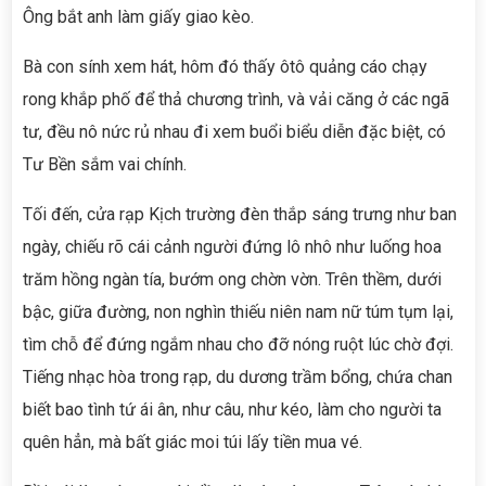
Ông bắt anh làm giấy giao kèo.
Bà con sính xem hát, hôm đó thấy ôtô quảng cáo chạy
rong khắp phố để thả chương trình, và vải căng ở các ngã
tư, đều nô nức rủ nhau đi xem buổi biểu diễn đặc biệt, có
Tư Bền sắm vai chính.
Tối đến, cửa rạp Kịch trường đèn thắp sáng trưng như ban
ngày, chiếu rõ cái cảnh người đứng lô nhô như luống hoa
trăm hồng ngàn tía, bướm ong chờn vờn. Trên thềm, dưới
bậc, giữa đường, non nghìn thiếu niên nam nữ túm tụm lại,
tìm chỗ để đứng ngắm nhau cho đỡ nóng ruột lúc chờ đợi.
Tiếng nhạc hòa trong rạp, du dương trầm bổng, chứa chan
biết bao tình tứ ái ân, như câu, như kéo, làm cho người ta
quên hẳn, mà bất giác moi túi lấy tiền mua vé.