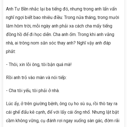
Anh Tư Bền nhắc lại ba tiếng đó, nhưng trong anh lẩn vẩn
nghĩ ngợi biết bao nhiêu điều: Trong nửa tháng, trong mười
lăm hôm trời, mỗi ngày anh phải xa cách cha mấy tiếng
đồng hồ để đi học diễn. Cha anh ốm. Trong khi anh vắng
nhà, ai trông nom săn sóc thay anh? Nghĩ vậy anh đáp
phắt:
- Thôi, xin lỗi ông, tôi bận quá mà!
Rồi anh trỏ vào màn và nói tiếp:
- Cha tôi yếu, tôi phải ở nhà.
Lúc ấy, ở trên giường bệnh, ông cụ ho sù sụ, rồi thò tay ra
cái ghế đẩu kê cạnh, để với lấy cái ống nhổ. Nhưng lật bật
cầm không vững, cụ đánh rơi ngay xuống sàn gác, đờm rãi