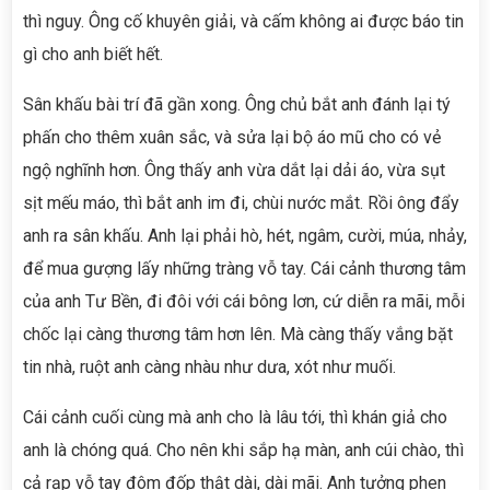
thì nguy. Ông cố khuyên giải, và cấm không ai được báo tin
gì cho anh biết hết.
Sân khấu bài trí đã gần xong. Ông chủ bắt anh đánh lại tý
phấn cho thêm xuân sắc, và sửa lại bộ áo mũ cho có vẻ
ngộ nghĩnh hơn. Ông thấy anh vừa dắt lại dải áo, vừa sụt
sịt mếu máo, thì bắt anh im đi, chùi nước mắt. Rồi ông đẩy
anh ra sân khấu. Anh lại phải hò, hét, ngâm, cười, múa, nhảy,
để mua gượng lấy những tràng vỗ tay. Cái cảnh thương tâm
của anh Tư Bền, đi đôi với cái bông lơn, cứ diễn ra mãi, mỗi
chốc lại càng thương tâm hơn lên. Mà càng thấy vắng bặt
tin nhà, ruột anh càng nhàu như dưa, xót như muối.
Cái cảnh cuối cùng mà anh cho là lâu tới, thì khán giả cho
anh là chóng quá. Cho nên khi sắp hạ màn, anh cúi chào, thì
cả rạp vỗ tay đôm đốp thật dài, dài mãi. Anh tưởng phen