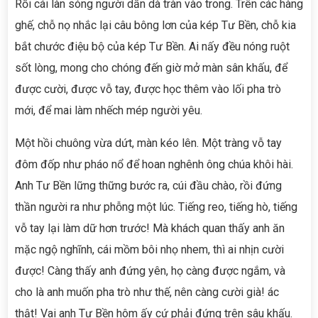
Rồi cái làn sóng người dần dà tràn vào trong. Trên các hàng
ghế, chỗ nọ nhắc lại câu bông lơn của kép Tư Bền, chỗ kia
bắt chước điệu bộ của kép Tư Bền. Ai nấy đều nóng ruột
sốt lòng, mong cho chóng đến giờ mở màn sân khấu, để
được cười, được vỗ tay, được học thêm vào lối pha trò
mới, để mai làm nhếch mép người yêu.
Một hồi chuông vừa dứt, màn kéo lên. Một tràng vỗ tay
đôm đốp như pháo nổ để hoan nghênh ông chúa khôi hài.
Anh Tư Bền lững thững bước ra, cúi đầu chào, rồi đứng
thần người ra như phỗng một lúc. Tiếng reo, tiếng hò, tiếng
vỗ tay lại làm dữ hơn trước! Mà khách quan thấy anh ăn
mặc ngộ nghĩnh, cái mồm bôi nhọ nhem, thì ai nhịn cười
được! Càng thấy anh đứng yên, họ càng được ngắm, và
cho là anh muốn pha trò như thế, nên càng cười già! ác
thật! Vai anh Tư Bền hôm ấy cứ phải đứng trên sâu khấu.