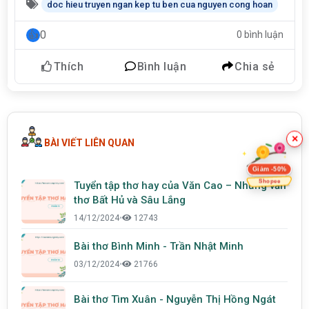
doc hieu truyen ngan kep tu ben cua nguyen cong hoan
0
0 bình luận
Thích
Bình luận
Chia sẻ
×
BÀI VIẾT LIÊN QUAN
Giảm -50%
Shopee
Tuyển tập thơ hay của Văn Cao – Những vần
thơ Bất Hủ và Sâu Lắng
14/12/2024
•
12743
Bài thơ Bình Minh - Trần Nhật Minh
03/12/2024
•
21766
Bài thơ Tìm Xuân - Nguyễn Thị Hồng Ngát