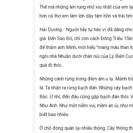
Thế mà những âm rung nhỏ xíu nhất của em lại
hơn cả thơ em làm lớn dậy tâm hồn và trái tim
Hải Dương - Người hãy tự hào vì đã dâng cho 
giá. Đến Sao Đỏ, chỉ còn cách Đông Triều 15k
để thăm anh Minh, mới hiểu "mang màu than tro
ngôi nhà Nhuần dưới chân núi của Lý Biên Cươn
quá đi thôi...
Những cánh rừng trong đêm âm u lạ. Mảnh tră
lá. Ta nhận ra rừng bạch đàn. Những cây bạch
Bắc. Ừ nhỉ, đến đâu cũng gặp bạch đàn thôi. Và
Như Anh. Như một niềm vui, mềm an ủi, như 
biết bao nhiêu.
Ở chỗ đóng quân lại nhiều thông. Cây thông th