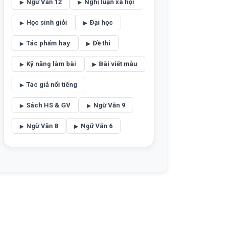
Ngữ Văn 12
Nghị luận xã hội
Học sinh giỏi
Đại học
Tác phẩm hay
Đề thi
Kỹ năng làm bài
Bài viết mẫu
Tác giả nổi tiếng
Sách HS & GV
Ngữ Văn 9
Ngữ Văn 8
Ngữ Văn 6