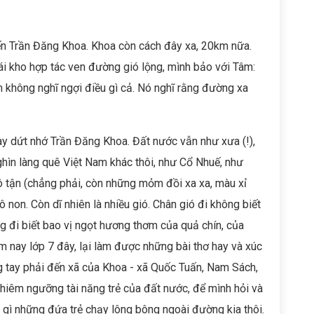
ến Trần Đăng Khoa. Khoa còn cách đây xa, 20km nữa.
ái kho hợp tác ven đường gió lộng, mình bảo với Tâm:
 không nghĩ ngợi điều gì cả. Nó nghĩ rằng đường xa
day dứt nhớ Trần Đăng Khoa. Đất nước vẫn như xưa (!),
hìn làng quê Việt Nam khác thôi, như Cổ Nhuế, như
ô tận (chẳng phải, còn những mỏm đồi xa xa, màu xỉ
 non. Còn dĩ nhiên là nhiều gió. Chân gió đi không biết
ang đi biết bao vị ngọt hương thơm của quả chín, của
ăm nay lớp 7 đây, lại làm được những bài thơ hay và xúc
ng tay phải đến xã của Khoa - xã Quốc Tuấn, Nam Sách,
hiêm ngưỡng tài năng trẻ của đất nước, để mình hỏi và
gì những đứa trẻ chạy lông bông ngoài đường kia thôi.