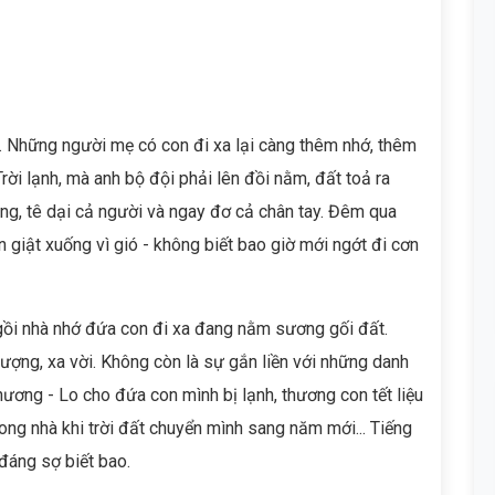
. Những người mẹ có con đi xa lại càng thêm nhớ, thêm
rời lạnh, mà anh bộ đội phải lên đồi nằm, đất toả ra
óng, tê dại cả người và ngay đơ cả chân tay. Đêm qua
n giật xuống vì gió - không biết bao giờ mới ngớt đi cơn
ngồi nhà nhớ đứa con đi xa đang nằm sương gối đất.
tượng, xa vời. Không còn là sự gắn liền với những danh
hương - Lo cho đứa con mình bị lạnh, thương con tết liệu
ng nhà khi trời đất chuyển mình sang năm mới... Tiếng
đáng sợ biết bao.