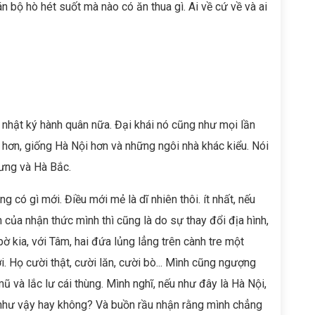
n bộ hò hét suốt mà nào có ăn thua gì. Ai về cứ về và ai
nhật ký hành quân nữa. Đại khái nó cũng như mọi lần
 hơn, giống Hà Nội hơn và những ngôi nhà khác kiểu. Nói
Hưng và Hà Bắc.
 có gì mới. Điều mới mẻ là dĩ nhiên thôi. ít nhất, nếu
 của nhận thức mình thì cũng là do sự thay đổi địa hình,
ờ kia, với Tâm, hai đứa lủng lẳng trên cành tre một
ời. Họ cười thật, cười lăn, cười bò... Mình cũng ngượng
mũ và lắc lư cái thùng. Mình nghĩ, nếu như đây là Hà Nội,
 như vậy hay không? Và buồn rầu nhận rằng mình chẳng