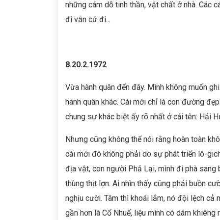
những cám dỗ tinh thần, vật chất ở nhà. Các cá
đi vẫn cứ đi...
8.20.2.1972
Vừa hành quân đến đây. Mình không muốn ghi 
hành quân khác. Cái mới chỉ là con đường đẹp
chung sự khác biệt ấy rõ nhất ở cái tên: Hải 
Nhưng cũng không thể nói rằng hoàn toàn không
cái mới đó không phải do sự phát triển lô-gich
địa vật, con người Phả Lại, mình đi phà sang b
thùng thịt lợn. Ai nhìn thấy cũng phải buồn cư
nghịu cười. Tâm thì khoái lắm, nó đội lệch cả 
gần hơn là Cổ Nhuế, liệu mình có dám khiêng