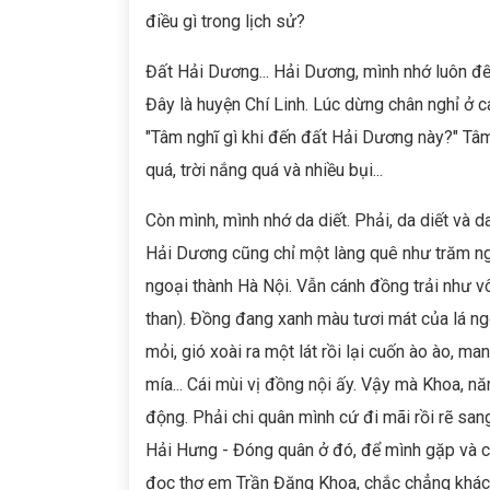
điều gì trong lịch sử?
Đất Hải Dương... Hải Dương, mình nhớ luôn đ
Đây là huyện Chí Linh. Lúc dừng chân nghỉ ở c
"Tâm nghĩ gì khi đến đất Hải Dương này?" Tâm
quá, trời nắng quá và nhiều bụi...
Còn mình, mình nhớ da diết. Phải, da diết và 
Hải Dương cũng chỉ một làng quê như trăm ng
ngoại thành Hà Nội. Vẫn cánh đồng trải như v
than). Đồng đang xanh màu tươi mát của lá ngô
mỏi, gió xoài ra một lát rồi lại cuốn ào ào, m
mía... Cái mùi vị đồng nội ấy. Vậy mà Khoa, n
động. Phải chi quân mình cứ đi mãi rồi rẽ sa
Hải Hưng - Đóng quân ở đó, để mình gặp và c
đọc thơ em Trần Đăng Khoa, chắc chẳng khác 