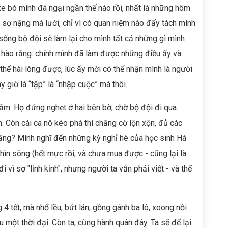
xe bò mình đã ngại ngần thế nào rồi, nhất là những hôm
sợ nặng mà lười, chỉ vì có quan niệm nào đấy tách mình
 sống bộ đội sẽ làm lại cho mình tất cả những gì mình
 hào rằng: chính mình đã làm được những điều ấy và
hể hài lòng được, lúc ấy mới có thể nhận mình là người
 giờ là “tập” là “nhập cuộc” mà thôi.
ắm. Họ đứng nghẹt ở hai bên bờ, chờ bộ đội đi qua.
 Còn cái ca nô kéo phà thì chăng cờ lộn xộn, đủ các
hăng? Mình nghĩ đến những kỳ nghỉ hè của học sinh Hà
nhìn sông (hết mực rồi, và chưa mua được - cũng lại là
 vì sợ "lỉnh kỉnh", nhưng người ta vẫn phải viết - và thế
4 tết, mà nhổ lều, bứt lán, gồng gánh ba lô, xoong nồi
một thời đại. Còn ta, cũng hành quân đây. Ta sẽ để lại