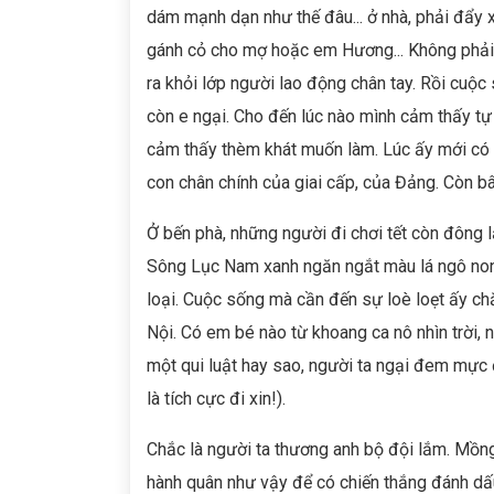
dám mạnh dạn như thế đâu... ở nhà, phải đẩy 
gánh cỏ cho mợ hoặc em Hương... Không phải 
ra khỏi lớp người lao động chân tay. Rồi cuộc
còn e ngại. Cho đến lúc nào mình cảm thấy tự
cảm thấy thèm khát muốn làm. Lúc ấy mới có t
con chân chính của giai cấp, của Đảng. Còn bây
Ở bến phà, những người đi chơi tết còn đông l
Sông Lục Nam xanh ngăn ngắt màu lá ngô non.
loại. Cuộc sống mà cần đến sự loè loẹt ấy c
Nội. Có em bé nào từ khoang ca nô nhìn trời, 
một qui luật hay sao, người ta ngại đem mực đi
là tích cực đi xin!).
Chắc là người ta thương anh bộ đội lắm. Mồng 
hành quân như vậy để có chiến thắng đánh dấu 