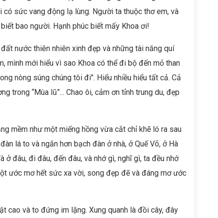
 có sức vang động lạ lùng. Người ta thuộc thơ em, và
 biết bao người. Hạnh phúc biết mấy Khoa ơi!
đất nước thiên nhiên xinh đẹp và những tài năng quí
m, mình mới hiểu vì sao Khoa có thể đi bộ đến mỏ than
ng nòng súng chúng tôi đi". Hiểu nhiều hiểu tất cả. Cả
g trong “Mùa lũ”... Chao ôi, cảm ơn tỉnh trung du, đẹp
ng mềm như một miếng hồng vừa cắt chỉ khẽ ló ra sau
 đàn lá to và ngắn hơn bạch đàn ở nhà, ở Quế Võ, ở Hà
 ở đâu, đi đâu, đến đâu, và nhớ gì, nghĩ gì, ta đều nhớ
một ước mơ hết sức xa vời, song đẹp đẽ và đáng mơ ước
ật cao và to đứng im lặng. Xung quanh là đồi cây, đây