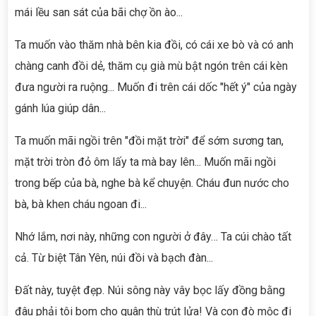
mái lều san sát của bãi chợ ồn ào...
Ta muốn vào thăm nhà bên kia đồi, có cái xe bò và có anh
chàng canh đồi dẻ, thăm cụ già mù bật ngón trên cái kèn
đưa người ra ruộng... Muốn đi trên cái dốc "hết ý" của ngày
gánh lúa giúp dân...
Ta muốn mãi ngồi trên "đồi mặt trời" để sớm sương tan,
mặt trời tròn đỏ ôm lấy ta mà bay lên... Muốn mãi ngồi
trong bếp của bà, nghe bà kể chuyện. Cháu đun nước cho
bà, bà khen cháu ngoan đi...
Nhớ lắm, nơi này, những con người ở đây… Ta cúi chào tất
cả. Từ biệt Tân Yên, núi đồi và bạch đàn...
Đất này, tuyệt đẹp. Núi sông này vây bọc lấy đồng bằng
đâu phải tôi bom cho quân thù trút lửa! Và con đò mộc đi