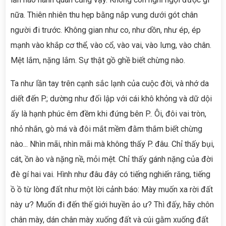
nữa. Thiên nhiên thu hẹp bằng nắp vung dưới gót chân
người đi trước. Không gian như co, như dồn, như ép, ép
mạnh vào khắp cơ thể, vào cổ, vào vai, vào lưng, vào chân.
Mệt lắm, nặng lắm. Sự thật gồ ghề biết chừng nào.
Ta như lần tay trên cạnh sắc lạnh của cuộc đời, và nhớ da
diết đến P.; dường như đối lập với cái khô khỏng và dữ dội
ấy là hạnh phúc êm đềm khi đứng bên P.. Ôi, đôi vai tròn,
nhỏ nhắn, gò má và đôi mắt mềm đằm thắm biết chừng
nào... Nhìn mãi, nhìn mãi mà không thấy P. đâu. Chỉ thấy bụi,
cát, ồn ào và nặng nề, mỏi mệt. Chỉ thấy gánh nặng của đời
đè gí hai vai. Hình như đâu đây có tiếng nghiến răng, tiếng
ồ ồ từ lòng đất như một lời cảnh báo: Mày muốn xa rời đất
này ư? Muốn đi đến thế giới huyền ảo ư? Thì đấy, hãy chôn
chân mày, dán chân mày xuống đất và cúi gằm xuống đất