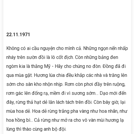
22.11.1971
Không có ai cầu nguyện cho mình cả. Những ngọn nến nhấp
nháy trên sườn đồi là lô cốt địch. Còn những bảng đen
ngòm kia là thằng Mỹ - Hãy cho chúng no đòn. Đồng đã đi
qua mùa gặt. Hương lúa chia đều khắp các nhà và trăng lên
sớm cho sân kho nhộn nhịp. Rơm còn phơi đầy trên ruộng,
rơm gác lên đống rạ, mềm đi vì sương sớm… Dạo mới đến
đây, rừng thả hạt dẻ lăn lách tách trên đồi. Còn bây giờ, lại
mùa hoa dẻ. Hoa dẻ rừng trắng pha vàng như hoa nhãn, như
hoa hồng bì... Cả rừng như mở ra cho vô vàn mùi hương lạ
lùng thì thào cùng anh bộ đội.