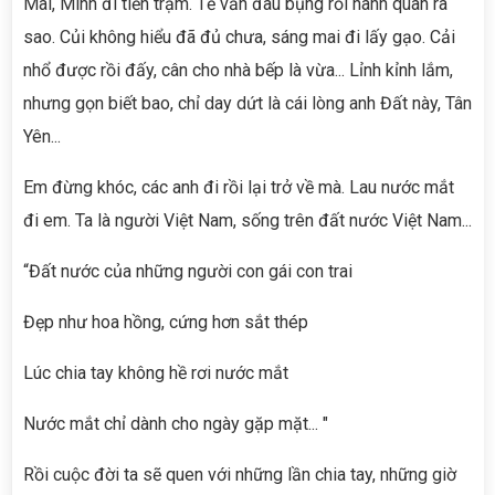
Mai, Minh đi tiền trạm. Tế vẫn đau bụng rồi hành quân ra
sao. Củi không hiểu đã đủ chưa, sáng mai đi lấy gạo. Cải
nhổ được rồi đấy, cân cho nhà bếp là vừa... Lỉnh kỉnh lắm,
nhưng gọn biết bao, chỉ day dứt là cái lòng anh Đất này, Tân
Yên...
Em đừng khóc, các anh đi rồi lại trở về mà. Lau nước mắt
đi em. Ta là người Việt Nam, sống trên đất nước Việt Nam...
“Đất nước của những người con gái con trai
Đẹp như hoa hồng, cứng hơn sắt thép
Lúc chia tay không hề rơi nước mắt
Nước mắt chỉ dành cho ngày gặp mặt... "
Rồi cuộc đời ta sẽ quen với những lần chia tay, những giờ