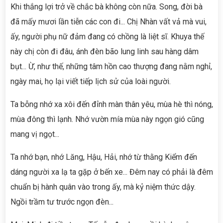
Khi thắng lợi trở về chắc bà không còn nữa. Song, đời bà
đã mấy mươi lần tiễn các con đi... Chị Nhàn vất vả mà vui,
ấy, người phụ nữ đảm đang có chồng là liệt sĩ. Khuya thế
này chị còn đi đâu, ánh đèn bão lung linh sau hàng dâm
bụt... Ừ, như thế, những tâm hồn cao thượng đang nằm nghỉ,
ngày mai, họ lại viết tiếp lịch sử của loài người.
Ta bỗng nhớ xa xôi đến đỉnh màn thân yêu, mùa hè thì nóng,
mùa đông thì lạnh. Nhớ vườn mía mùa này ngọn gió cũng
mang vị ngọt...
Ta nhớ bạn, nhớ Lăng, Hậu, Hải, nhớ từ thằng Kiểm đến
dáng người xa lạ ta gặp ở bến xe... Đêm nay có phải là đêm
chuẩn bị hành quân vào trong ấy, mà kỷ niệm thức dậy.
Ngồi trầm tư trước ngọn đèn...