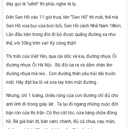
đây gọi là "sểnh" thì phải, nghe là lạ...
Đến Sen Hồ vào 11 giờ trưa, tên "Sen Hồ" thì mát, thế mà
Sen Hồ vừa bụi vừa bức bối, Sen Hồ cách Nhã Nam 18km...
Lần đầu tiên trong đời đi bộ được quãng đường xa như
thế, với 30kg trên vai! Kỳ công thật!
Thị trấn của Việt Yên, qua cái dốc và kia, đường nhựa. Ôi
đường nhựa. Ôi Hà Nội... Bộ đội ùa ra và dẫm chân lên
đường nhựa mà reo... Con đường thân yêu trải dài trước
mắt. Hãy đặt ba lô và xoa tay trên mặt đường...
Nhưng, chỉ 1 loáng, chiều rộng của con đường chỉ đủ cho
anh lính đi trong giây lát... Ta lại đi ngang những cuộc đời
bận rộn của thị trấn. Cô thợ cắt tóc, cửa hàng chữa đồng
hồ. Bà già bán ớt, bán cam, chanh, đủ cả chua, cay, mặn,