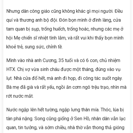
Nhưng dân công giáo cũng không khác gì mọi người. Đều
quí và thương anh bộ đội. Đón bọn mình ở đình làng, cửa
tam quan bị sụp, trống huếch, trống hoác, nhưng các mẹ ở
hội Mẹ chiến sĩ nhiệt tình lắm, và rất vui khi thấy bọn mình
khoẻ trẻ, sung sức, chỉnh tề.
Mình vào nhà anh Cương, 35 tuổi và có 6 con, chủ nhiệm
HTX. Chị vợ vừa sinh cháu được một tháng, đúng vào vụ
lụt. Nhà cửa đổ hết, mà anh đi họp, đi công tác suốt ngày.
Bà mẹ đã già và rất yếu, ngồi ăn cơm ngô trệu trạo, nhìn mà
rớt nước mắt.
Nước ngập lên hết tường, ngập lưng thân mía. Thóc, lúa bị
tàn phá nặng. Song cũng giống ở Sen Hồ, nhân dân vẫn lạc
quan, tin tưởng, và sớm chiều, nhà thờ vẫn thong thả gióng