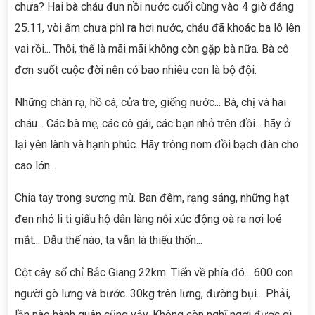
chưa? Hai bà cháu đun nồi nước cuối cùng vào 4 giờ đáng
25.11, vòi ấm chưa phì ra hơi nước, cháu đã khoác ba lô lên
vai rồi... Thôi, thế là mãi mãi không còn gặp bà nữa. Bà cô
đơn suốt cuộc đời nên có bao nhiêu con là bộ đội.
Những chân rạ, hồ cá, cửa tre, giếng nước... Bà, chị và hai
cháu... Các bà mẹ, các cô gái, các bạn nhỏ trên đồi... hãy ở
lại yên lành và hạnh phúc. Hãy trông nom đồi bạch đàn cho
cao lớn...
Chia tay trong sương mù. Ban đêm, rạng sáng, những hạt
đen nhỏ li ti giấu hộ dân làng nỗi xúc động oà ra nơi loé
mắt... Dẫu thế nào, ta vẫn là thiếu thốn...
Cột cây số chỉ Bắc Giang 22km. Tiến về phía đó... 600 con
người gò lưng và bước. 30kg trên lưng, đường bụi... Phải,
lần nào hành quân cũng vậy. Không còn nghĩ ngợi được gì