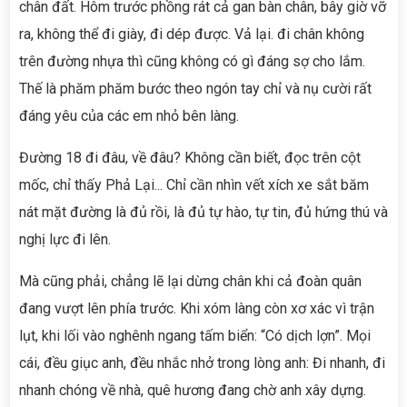
chân đất. Hôm trước phồng rát cả gan bàn chân, bây giờ vỡ
ra, không thể đi giày, đi dép được. Vả lại. đi chân không
trên đường nhựa thì cũng không có gì đáng sợ cho lắm.
Thế là phăm phăm bước theo ngón tay chỉ và nụ cười rất
đáng yêu của các em nhỏ bên làng.
Đường 18 đi đâu, về đâu? Không cần biết, đọc trên cột
mốc, chỉ thấy Phả Lại... Chỉ cần nhìn vết xích xe sắt băm
nát mặt đường là đủ rồi, là đủ tự hào, tự tin, đủ hứng thú và
nghị lực đi lên.
Mà cũng phải, chẳng lẽ lại dừng chân khi cả đoàn quân
đang vượt lên phía trước. Khi xóm làng còn xơ xác vì trận
lụt, khi lối vào nghênh ngang tấm biển: “Có dịch lợn”. Mọi
cái, đều giục anh, đều nhắc nhở trong lòng anh: Đi nhanh, đi
nhanh chóng về nhà, quê hương đang chờ anh xây dựng.