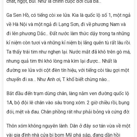
chát, ngọt, bùi. Như là chính cuộc đời của bà...
Ga Sen Hồ, có tiếng còi xe lửa. Kia là quốc lộ số 1, một ngả
về Hà Nội và một ngả đi Lạng Sơn, đi về phương Nam và
đi lên phương Dắc... Đất nước làm thức dậy trong ta những
kỉ niệm còn tươi và những kỉ niệm bị lãng quên tù rất lâu rồi.
Ta thấy trái tim như nghẹn lại. Nước mắt đã khô trên gò má,
nhưng quả tim thì khó lòng mà kìm lại được... Nhất là
đường xe lửa với cột đèn tín hiệu, với tiếng còi tàu gợi một
chuyến đi xa… Như Anh ơi, T. khổ biết chừng nào…
Bắt đầu đến trạm dừng chân, làng nằm ven đường quốc lộ
1A, bộ đội lê chân vào sâu trong xóm. 2 giờ chiều rồi, bụng
đói, mệt và đau. Chân phồng rát như phải bỏng và cứng đờ.
Thôn xóm không nguyên lành. Dân ở đây sơ tán vừa về một
vài gia đình nhà cửa bị bom Mỹ phá sập, đang dần hồi