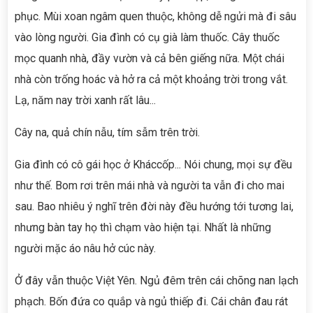
phục. Mùi xoan ngâm quen thuộc, không dễ ngửi mà đi sâu
vào lòng người. Gia đình có cụ già làm thuốc. Cây thuốc
mọc quanh nhà, đầy vườn và cả bên giếng nữa. Một chái
nhà còn trống hoác và hở ra cả một khoảng trời trong vắt.
Lạ, năm nay trời xanh rất lâu...
Cây na, quả chín nẫu, tím sẫm trên trời.
Gia đình có cô gái học ở Kháccốp... Nói chung, mọi sự đều
như thế. Bom rơi trên mái nhà và người ta vẫn đi cho mai
sau. Bao nhiêu ý nghĩ trên đời này đều hướng tới tương lai,
nhưng bàn tay họ thì chạm vào hiện tại. Nhất là những
người mặc áo nâu hở cúc này.
Ở đây vẫn thuộc Việt Yên. Ngủ đêm trên cái chõng nan lạch
phạch. Bốn đứa co quắp và ngủ thiếp đi. Cái chân đau rát