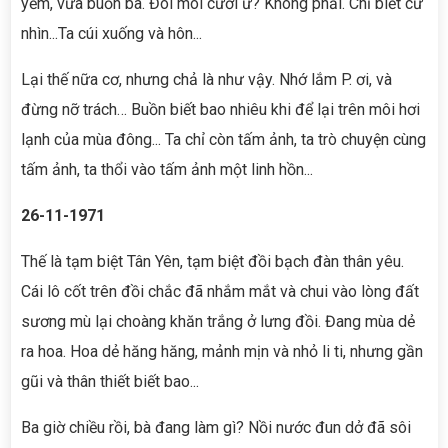
yếm, vừa buồn bã. Đôi môi cười ư? Không phải. Chỉ biết cứ
nhìn...Ta cúi xuống và hôn...
Lại thế nữa cơ, nhưng chả là như vậy. Nhớ lắm P. ơi, và
đừng nỡ trách… Buồn biết bao nhiêu khi để lại trên môi hơi
lạnh của mùa đông... Ta chỉ còn tấm ảnh, ta trò chuyện cùng
tấm ảnh, ta thổi vào tấm ảnh một linh hồn...
26-11-1971
Thế là tạm biệt Tân Yên, tạm biệt đồi bạch đàn thân yêu.
Cái lô cốt trên đồi chắc đã nhắm mắt và chui vào lòng đất
sương mù lại choàng khăn trắng ở lưng đồi. Đang mùa dẻ
ra hoa. Hoa dẻ hăng hăng, mảnh mịn và nhỏ li ti, nhưng gần
gũi và thân thiết biết bao...
Ba giờ chiều rồi, bà đang làm gì? Nồi nước đun dở đã sôi