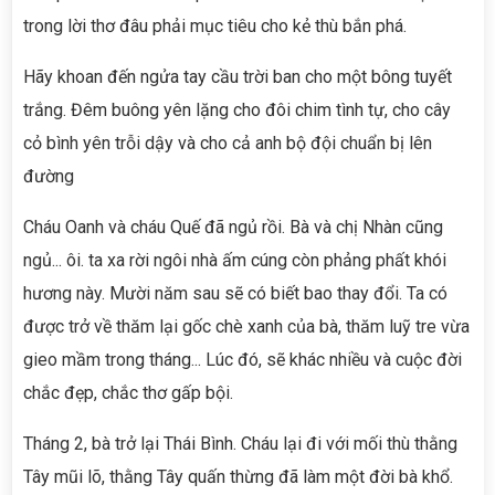
trong lời thơ đâu phải mục tiêu cho kẻ thù bắn phá.
Hãy khoan đến ngửa tay cầu trời ban cho một bông tuyết
trắng. Đêm buông yên lặng cho đôi chim tình tự, cho cây
cỏ bình yên trỗi dậy và cho cả anh bộ đội chuẩn bị lên
đường
Cháu Oanh và cháu Quế đã ngủ rồi. Bà và chị Nhàn cũng
ngủ... ôi. ta xa rời ngôi nhà ấm cúng còn phảng phất khói
hương này. Mười năm sau sẽ có biết bao thay đổi. Ta có
được trở về thăm lại gốc chè xanh của bà, thăm luỹ tre vừa
gieo mầm trong tháng... Lúc đó, sẽ khác nhiều và cuộc đời
chắc đẹp, chắc thơ gấp bội.
Tháng 2, bà trở lại Thái Bình. Cháu lại đi với mối thù thằng
Tây mũi lõ, thằng Tây quấn thừng đã làm một đời bà khổ.