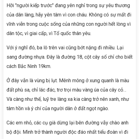
Hỡi "người kiếp trước" đang yên nghỉ trong sự yêu thương
của dân làng, hãy yên tâm vì con cháu. Không có sự mất đi
vĩnh viễn trong cuộc sống của những con người hết lòng vì
dân tộc, vì giai cấp, vì Tổ quốc thân yêu.
Với ý nghĩ đó, ba lô trên vai cũng bớt nặng đi nhiều. Lại
sang đường nhựa. Đây là đường 18, cột cây số chỉ cho biết
cách Bắc Ninh 19km.
Ở đây vẫn là vùng bị lụt. Mênh mông ở xung quanh là màu
đất phù sa, chỉ lác đác, trơ trọi màu vàng úa của cây cỏ…
Và càng như thế, luỹ tre làng xa kia càng trở nên xanh, như
tâm hồn và ý chí của người dân ở đất ngọt ngào.
Các em nhỏ, các cụ già dừng lại bên đường vẫy chào anh
bộ đội. Mình trở thành người độc đáo nhất tiểu đoàn vì đi