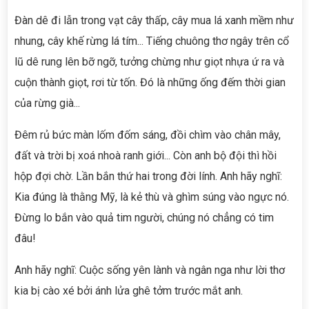
Đàn dê đi lẫn trong vạt cây thấp, cây mua lá xanh mềm như
nhung, cây khế rừng lá tím... Tiếng chuông thơ ngây trên cổ
lũ dê rung lên bỡ ngỡ, tưởng chừng như giọt nhựa ứ ra và
cuộn thành giọt, rơi từ tốn. Đó là những ống đếm thời gian
của rừng già...
Đêm rủ bức màn lốm đốm sáng, đồi chìm vào chân mây,
đất và trời bị xoá nhoà ranh giới... Còn anh bộ đội thì hồi
hộp đợi chờ. Lần bắn thứ hai trong đời lính. Anh hãy nghĩ:
Kia đúng là thằng Mỹ, là kẻ thù và ghìm súng vào ngực nó.
Đừng lo bắn vào quả tim người, chúng nó chẳng có tim
đâu!
Anh hãy nghĩ: Cuộc sống yên lành và ngân nga như lời thơ
kia bị cào xé bởi ánh lửa ghê tởm trước mắt anh.