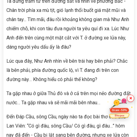
Ta đứng trầm tư trên đường sắt và nhìn về phương Bắc -
Chân trời phía xa mù tịt, gió lạnh thổi buốt giá mặt mũi và
chân tay... Tìm mãi, đâu rồi khoảng không gian mà Như Anh
chiếm chỗ, khi con tàu đưa người ta yêu quí đi xa. Lúc Như
Anh đến trên cùng một mặt cắt với T. ở đường xe lửa này,
dáng người yêu dấu ấy là đâu?
Lúc qua đây, Như Anh nhìn về bên trái hay bên phải? Chắc
là bên phải, phía đường quốc lộ, vì T. đang đi trên con
đường này… Không hiểu có phải thế không?
Ta gặp nhau ở giữa Thủ đô và ở cả trên mọi nẻo đường đất
×
nước… Ta gặp nhau và sẽ mãi mãi bên nhau…
Giảm -50%
Đến Đáp Cầu, sông Cầu, ngày nào ta đọc bài thơ của Chế
Shopee
Lan Viên: “Có gì đâu, sông Cầu/ Có gì đâu, gì đâu…” hôm
nay đã đến - Cầu bị lật sang bên đường, nhưng xe lửa còn