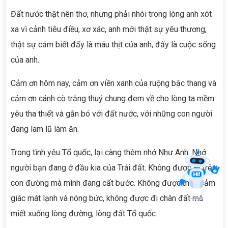
Đất nước thật nên thơ, nhưng phải nhói trong lòng anh xót
Xin chào! Tôi là trợ lý ảo, sẵn sàng hỗ trợ bạn
tìm kiếm các bài viết về văn học. Hãy nhập từ
xa vì cảnh tiêu điều, xơ xác, anh mới thật sự yêu thương,
khóa mà bạn quan tâm, tôi sẽ giúp bạn ngay
thật sự cảm biết đấy là máu thịt của anh, đấy là cuộc sống
!
của anh.
Cảm ơn hôm nay, cảm ơn viền xanh của ruộng bậc thang và
cảm ơn cánh cò trắng thuỷ chung đem về cho lòng ta mềm
yêu tha thiết và gắn bó với đất nước, với những con người
đang lam lũ làm ăn.
Trong tình yêu Tổ quốc, lại càng thêm nhớ Như Anh. Nhớ
người bạn đang ở đầu kia của Trái đất. Không được đi trên
con đường mà mình đang cất bước. Không được thấy cảm
giác mát lạnh và nóng bức, không được đi chân đất mà
Gửi
miết xuống lòng đường, lòng đất Tổ quốc.