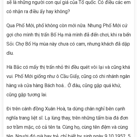
sẽ là những người con quí giá của Tổ quốc. Có điều các em
có nhận ra điều ấy hay không?
Qua Phố Mới, phố không còn mới nữa. Nhưng Phố Mới cứ
gợi cho mình thị trấn Bố Hạ mà mình đã đến chơi, khi ra bến
Sỏi. Chợ Bố Hạ mùa này chưa có cam, nhưng khách đã dập
dìu.
Hà Bắc có mấy thị trấn nhỏ thì đều quét vôi lại và cũng khá
vui. Phố Mới giống như ô Cầu Giấy, cũng có chi nhánh ngân
hàng và cửa hàng Bách hoá... Ở đâu, cũng gặp quá khứ,
cũng gặp tương lai.
Đi trên cánh đồng Xuân Hoà, ta dừng chân nghỉ bên cạnh
nghĩa trang liệt sĩ. Lạ lùng thay, trên những tấm bia đá đơn
sơ trầm mặc, có cả tên ta. Cùng họ, cùng tên đệm và cùng
tên. Người đó già hay trẻ, chỉ biết hy sinh ngày 9.10.1952, 5