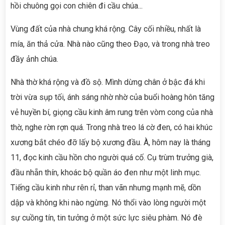
hồi chuông gọi con chiên đi cầu chúa...
Vùng đất của nhà chung khá rộng. Cây cối nhiều, nhất là
mía, ăn thả cửa. Nhà nào cũng theo Đạo, và trong nhà treo
đầy ảnh chúa.
Nhà thờ khá rộng và đồ sộ. Mình dừng chân ở bậc đá khi
trời vừa sụp tối, ánh sáng nhờ nhờ của buổi hoàng hôn tăng
vẻ huyền bí, giọng cầu kinh âm rung trên vòm cong của nhà
thờ, nghe rờn rợn quá. Trong nhà treo lá cờ đen, có hai khúc
xương bắt chéo đỡ lấy bộ xương đầu. À, hôm nay là tháng
11, đọc kinh cầu hồn cho người quá cố. Cụ trùm trưởng già,
đầu nhẵn thín, khoác bộ quần áo đen như một linh mục.
Tiếng cầu kinh như rên rỉ, than vãn nhưng mạnh mẽ, dồn
dập và không khi nào ngừng. Nó thổi vào lòng người một
sự cuồng tín, tin tưởng ở một sức lực siêu phàm. Nó đè