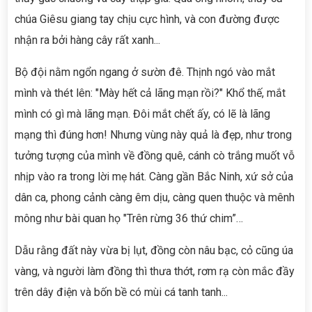
chúa Giêsu giang tay chịu cực hình, và con đường được
nhận ra bởi hàng cây rất xanh...
Bộ đội nằm ngổn ngang ở sườn đê. Thịnh ngó vào mắt
mình và thét lên: "Mày hết cả lãng mạn rồi?" Khổ thế, mắt
mình có gì mà lãng mạn. Đôi mắt chết ấy, có lẽ là lãng
mạng thì đúng hơn! Nhưng vùng này quả là đẹp, như trong
tưởng tượng của mình về đồng quê, cánh cò trắng muốt vỗ
nhịp vào ra trong lời mẹ hát. Càng gần Bắc Ninh, xứ sở của
dân ca, phong cảnh càng êm dịu, càng quen thuộc và mênh
mông như bài quan họ "Trên rừng 36 thứ chim”…
Dẫu rằng đất này vừa bị lụt, đồng còn nâu bạc, cỏ cũng úa
vàng, và người làm đồng thì thưa thớt, rơm rạ còn mắc đầy
trên dây điện và bốn bề có mùi cá tanh tanh...