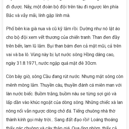
đi được. Nãy, một đoàn bộ đội trên tàu đi ngược lên phía
Bắc và vẫy mãi, lính gặp lính mà.
Phố bên kia già nua và cũ kỹ lắm rồi. Dường như nó lật áo
cho bộ đội xem vết thương của chiến tranh. Than đen đầy
trên bến, lam lũ lắm. Bụi than bám đen cả mặt mũi, cả trên
vai và ba lô. Vùng này bị lụt nước sông Hồng dâng cao,
ngày 31.8.1971, nước ngập quá mặt đê 30cm.
Còn bây giờ, sông Cầu đang rút nước. Nhưng mặt sông còn
mênh mông lắm. Thuyền câu, thuyền đánh cá miên man với
làn nước biếc. Buồm trắng, buồm nâu se từng sợi gió và
lấp dần vào khúc ngoặt của dòng sông. Những chiếc xà lan
nông nổi vẫn ngược dòng chở đá. Tiếng chuông nhà thờ
thành kính gọi mây trời... Sang đất đạo rồi! Loáng thoáng
thấy gác chuông và cây thập giá. Qua ống nhòm, thấy cả