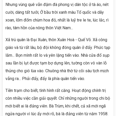
Nhưng vùng quê vẫn đậm đà phong vị dân tộc ở tà áo, nét
cười, dáng tất tưởi; Ở bầu trời xanh màu Tổ quốc và dãy
xoan, lốm đốm chùm hoa đỏ, nhất là luỹ tre le te, lúc lắc, rì
rào, tâm hồn của nông thôn Việt Nam...
Xã trú quân là Đại Xuân, thôn Xuân Hoà - Quế Võ. Xã công
giáo và từ rất lâu, bộ đội không đóng quân ở đấy. Phức tạp
lắm... Bọn mình rất lo và yên lặng tiến vào. Nhà cửa đổ sụp
sau lần bị lụt được tạm bợ dựng lên, tường còn vô vàn lỗ
thủng cho gió lùa vào. Chuông nhà thờ từ cõi sâu tịch mịch
vẳng ra... Phải đấy, đấy là phía quân tiến vào.
Tiền trạm cho biết, tình hình rất căng. Hoạt động chính trị
còn nhiều việc cần giải quyết. Chỉ những người trong chi bộ
mới biết ai là đảng viên. Bà Trùm, khi chết, cả xã mới ngã
ngửa người vì lúc ấy mới rõ, bà là đảng viên từ năm 1958.