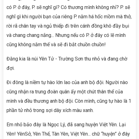
có P. ở đây, P. sẽ nghĩ gì? Có thương mình không nhỉ? P. sẽ
nghĩ gì khi người bạn của riêng P. nằm há hốc mồm mà thở,
rời rã chân tay và ngủ thiếp đi trên cánh đồng khô đầy bụi
và chang chang nắng... Nhưng nếu có P. ở đây có lẽ mình
cũng không nằm thế và sẽ đi bắt chuồn chuồn!
Đằng kia là núi Yên Tử - Trường Sơn thu nhỏ và đang chờ
đợi.
Đi đông là niềm tự hào lớn lao của anh bộ đội. Người nào
cũng nhận ra trung đoàn quân ấy một chút thân thể của
mình và đều thương anh bộ đội. Còn mình, cũng tự hào là 1
phần tử nhỏ trong sợi dây xích màu xanh.
Em nhỏ bảo đây là Ngọc Lý, đã sang huyện Việt Yên. Lại
Yên! YênSở, Yên Thế, Tân Yên, Việt Yên... chữ “huyện” ở đây