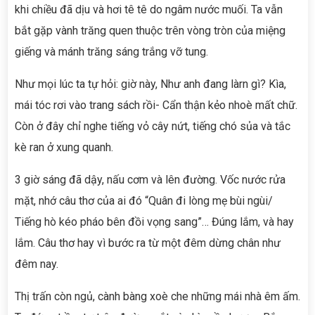
khi chiều đã dịu và hơi tê tê do ngâm nước muối. Ta vẫn
bắt gặp vành trăng quen thuộc trên vòng tròn của miệng
giếng và mánh trăng sáng trắng vỡ tung.
Như mọi lúc ta tự hỏi: giờ này, Như anh đang làrn gì? Kìa,
mái tóc rơi vào trang sách rồi- Cẩn thận kẻo nhoè mất chữ.
Còn ở đây chỉ nghe tiếng vỏ cây nứt, tiếng chó sủa và tắc
kè ran ở xung quanh.
3 giờ sáng đã dậy, nấu cơm và lên đường. Vốc nước rửa
mặt, nhớ câu thơ của ai đó “Quân đi lòng mẹ bùi ngùi/
Tiếng hò kéo pháo bên đồi vọng sang”… Đúng lắm, và hay
lắm. Câu thơ hay vì bước ra từ một đêm dừng chân như
đêm nay.
Thị trấn còn ngủ, cành bàng xoè che những mái nhà êm ấm.