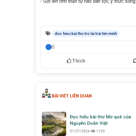
- Gợi lên tinh thần tự hào dân tộc, ý thức sốn
doc hieu bai tho tro lai trai tim minh
0
Thích
BÀI VIẾT LIÊN QUAN
Đọc hiểu bài thơ Mơ quê của
Nguyễn Doãn Việt
01/07/2026
•
1150