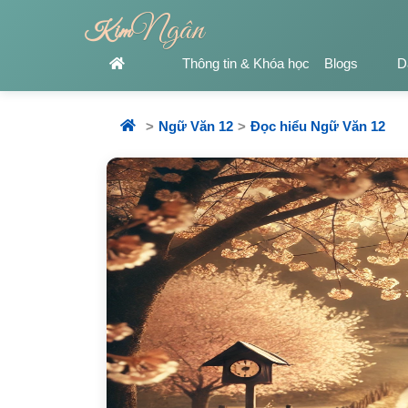
Ngân
Kim
Thông tin & Khóa học
Blogs
D
Ngữ Văn 12
Đọc hiểu Ngữ Văn 12