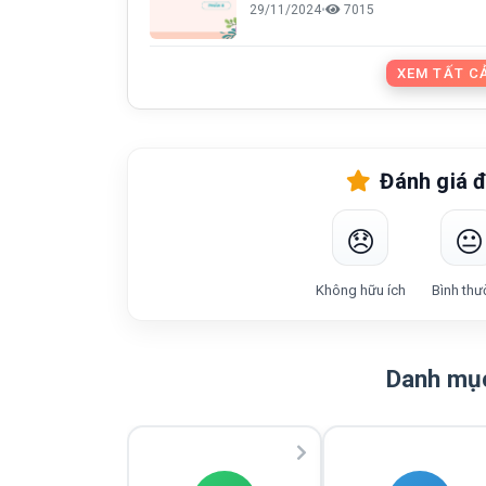
29/11/2024
•
7015
XEM TẤT CẢ
Đánh giá đ
😞
😐
Không hữu ích
Bình thư
Danh mục