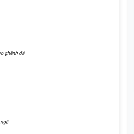
ào ghềnh đá
 ngã