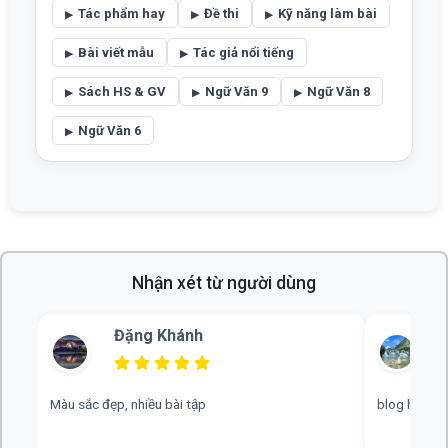
Tác phẩm hay
Đề thi
Kỹ năng làm bài
Bài viết mẫu
Tác giả nổi tiếng
Sách HS & GV
Ngữ Văn 9
Ngữ Văn 8
Ngữ Văn 6
Nhận xét từ người dùng
nh
Bùi Thu
tập
blog hay, chuyên nghiệp, rất mong nhiều đáp