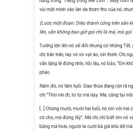
hùng trong "Tiếng trống Mê Linh"... Mấy hôm đ
vùi mặt mình vào làn da thơm tho của nó, nhưng
(Lược một đoạn: Diệu thành công trên sân k
lên, vẫn không bao giờ gọi chị là má, mà gọi
Tưởng lớn lên nó sẽ đổi nhưng có những Tết, gi
chị trân trân, tay vò vò vạt áo, nín thinh. Chị n
vẫn lặng lẽ đứng nhìn, hồi lâu, nó bảo, "Em khô
pháo.
Năm đó, nó tám tuổi. Giao thừa đang rộn rã n
chị "Thôi nín đi, từ từ má dạy. Mà, cũng tại mầy.
[...] Chừng mười, mười hai tuổi, nó nói với má 
có cho, má đừng lấy". Má chị chỉ biết ôm nó vào
bằng má hoài, người ta cười bà già khú đế m