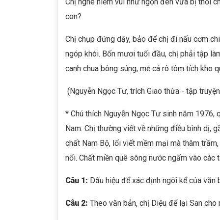
Chị nghe niềm vui như ngọn đèn vừa bị thổi ch
con?
Chị chụp đứng dậy, bảo để chị đi nấu cơm chiề
ngóp khói. Bốn mươi tuổi đầu, chị phải tập là
canh chua bông súng, mẻ cá rô tôm tích kho q
(Nguyễn Ngọc Tư, trích Giao thừa - tập truyện
* Chú thích Nguyễn Ngọc Tư sinh năm 1976, qu
Nam. Chị thường viết về những điều bình dị,
chất Nam Bộ, lối viết mềm mại mà thâm trầm,
nổi. Chất miền quê sông nước ngấm vào các tá
Câu 1:
Dấu hiệu để xác định ngôi kể của văn b
Câu 2:
Theo văn bản, chị Diệu để lại San cho m