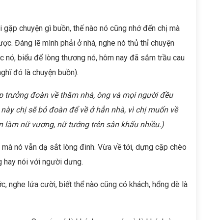
hi gặp chuyện gì buồn, thế nào nó cũng nhớ đến chị mà
ợc. Đáng lẽ mình phải ở nhà, nghe nó thủ thỉ chuyện
c nó, biểu để lòng thương nó, hôm nay đã sắm trầu cau
nghĩ đó là chuyện buồn).
p trưởng đoàn về thăm nhà, ông và mọi người đều
 này chị sẽ bỏ đoàn để về ở hẳn nhà, vì chị muốn về
 làm nữ vương, nữ tướng trên sân khấu nhiều.)
i mà nó vẫn dạ sắt lòng đinh. Vừa về tới, dựng cặp chèo
g hay nói với người dưng.
, nghe lửa cười, biết thể nào cũng có khách, hổng dè là