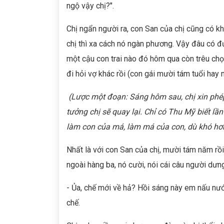
ngộ vậy chị?".
Chị ngẩn người ra, con San của chị cũng có k
chị thì xa cách nó ngàn phương. Vậy đâu có đư
một cậu con trai nào đó hôm qua còn trêu chọ
đi hỏi vợ khác rồi (con gái mười tám tuổi hay 
(Lược một đoạn: Sáng hôm sau, chị xin phé
tưởng chị sẽ quay lại. Ch
ỉ
có Thu Mỹ biết lần
làm con của má, làm má của con, dù khó hơn
Nhất là với con San của chị, mười tám năm rồ
ngoài hàng ba, nó cười, nói cái câu người dưn
- Ủa, chế mới về hả? Hồi sáng này em nấu nước
chế.