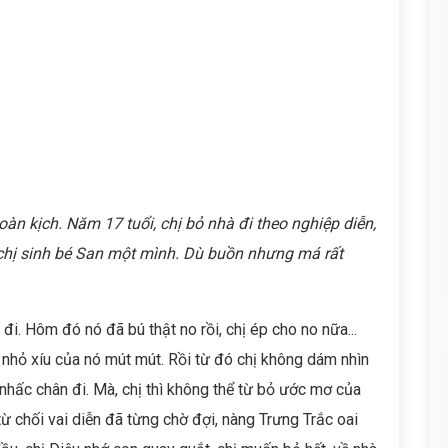
àn kịch. Năm 17 tuổi, chị bỏ nhà đi theo nghiệp diễn,
chị sinh bé San một mình. Dù buồn nhưng má rất
đi. Hôm đó nó đã bú thật no rồi, chị ép cho no nữa...
 nhỏ xíu của nó mút mút. Rồi từ đó chị không dám nhìn
nhấc chân đi. Mà, chị thì không thể từ bỏ ước mơ của
từ chối vai diễn đã từng chờ đợi, nàng Trưng Trắc oai