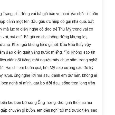
 Trang, chị đóng vai bà già bán ve chai. Vai nhỏ, chỉ cần
 gặp cảnh một tên đầu gấu ức hiếp cô gái nhà quê, bất
Vậy mà lúc ra diễn, nghe cô đào trẻ Thu Mỹ trong vai cô
n với, má ơi!". Bà già ve chai bỗng đứng khựng lại,
ức nở. Khán giả không hiểu gì hết. Đầu Gấu thấy vậy
êm đạo diễn quát văng nước miếng, "Tôi không sao tin
iễn viên nổi tiếng, một người mấy chục năm trong nghề
ổi". Hai chị em buồn quá, hỏi Mỹ sao cương câu đó kỳ
ay rượu, ổng nghe lời má sau, đánh em dữ lắm, không ai
ơi, bọn nghệ sĩ mình, gạt bỏ đời đau, sống trọn lòng trên
 bến tàu bên bờ sóng Ông Trang. Gió lạnh thổi hiu hiu.
 gặp chuyện gì buồn, em đều nghĩ tới má trước tiên, sao