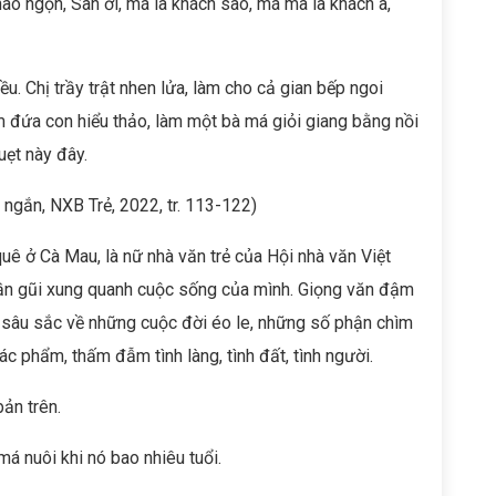
ao ngọn, San ơi, má là khách sao, má mà là khách à,
u. Chị trầy trật nhen lửa, làm cho cả gian bếp ngoi
m đứa con hiểu thảo, làm một bà má giỏi giang bằng nồi
uẹt này đây.
 ngắn, NXB Trẻ, 2022, tr. 113-122)
ê ở Cà Mau, là nữ nhà văn trẻ của Hội nhà văn Việt
 gần gũi xung quanh cuộc sống của mình. Giọng văn đậm
 sâu sắc về những cuộc đời éo le, những số phận chìm
c phẩm, thấm đẫm tình làng, tình đất, tình người.
ản trên.
á nuôi khi nó bao nhiêu tuổi.