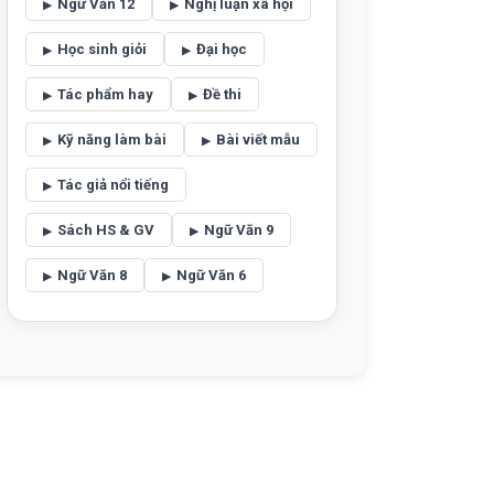
Ngữ Văn 12
Nghị luận xã hội
Học sinh giỏi
Đại học
Tác phẩm hay
Đề thi
Kỹ năng làm bài
Bài viết mẫu
Tác giả nổi tiếng
Sách HS & GV
Ngữ Văn 9
Ngữ Văn 8
Ngữ Văn 6