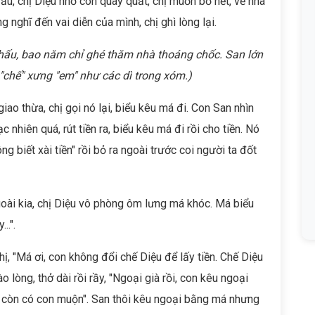
ầu, chị Diệu nhớ con quay quắt, chị muốn bỏ hết, về nhà
 nghĩ đến vai diễn của mình, chị ghì lòng lại.
hấu, bao năm chỉ ghé thăm nhà thoáng chốc. San lớn
 "chế" xưng "em" như các d
ì
trong xóm.)
ao thừa, chị gọi nó lại, biểu kêu má đi. Con San nhìn
gạc nhiên quá, rút tiền ra, biểu kêu má đi rồi cho tiền. Nó
ng biết xài tiền" rồi bỏ ra ngoài trước coi người ta đốt
goài kia, chị Diệu vô phòng ôm lưng má khóc. Má biểu
..".
chị, "Má ơi, con không đổi chế Diệu để lấy tiền. Chế Diệu
 lòng, thở dài rồi rầy, "Ngoại già rồi, con kêu ngoại
à còn có con muộn". San thôi kêu ngoại bằng má nhưng