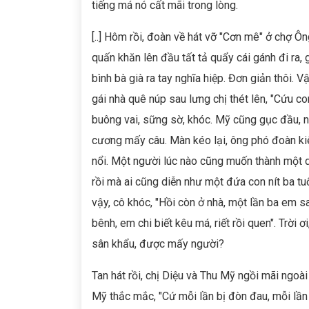
tiếng má nó cất mãi trong lòng.
[..] Hôm rồi, đoàn về hát vỡ "Cơn mê" ở chợ Ông
quấn khăn lên đầu tất tả quẩy cái gánh đi ra,
bình bà già ra tay nghĩa hiệp. Đơn giản thôi. 
gái nhà quê núp sau lưng chị thét lên, "Cứu co
buông vai, sững sờ, khóc. Mỹ cũng gục đầu, n
cương mấy câu. Màn kéo lại, ông phó đoàn ki
nổi. Một người lúc nào cũng muốn thành một d
rồi mà ai cũng diễn như một đứa con nít ba tu
vậy, cô khóc, "Hồi còn ở nhà, một lần ba em s
bênh, em chi biết kêu má, riết rồi quen". Trời 
sân khẩu, được mấy người?
Tan hát rồi, chị Diệu và Thu Mỹ ngồi mãi ngoài
Mỹ thắc mắc, "Cứ mỗi lần bị đòn đau, mỗi lần