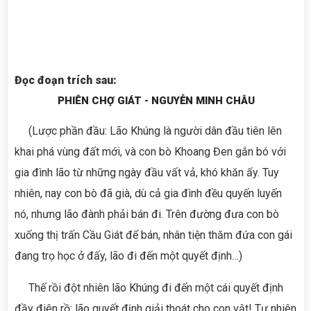
Đọc đoạn trích sau:
PHIÊN CHỢ GIÁT - NGUYỄN MINH CHÂU
(Lược phần đầu: Lão Khúng là người dân đầu tiên lên
khai phá vùng đất mới, và con bò Khoang Đen gắn bó với
gia đình lão từ những ngày đầu vất vả, khó khăn ấy. Tuy
nhiên, nay con bò đã già, dù cả gia đình đều quyến luyến
nó, nhưng lão đành phải bán đi. Trên đường đưa con bò
xuống thị trấn Cầu Giát để bán, nhân tiện thăm đứa con gái
đang trọ học ở đấy, lão đi đến một quyết định…)
Thế rồi đột nhiên lão Khúng đi đến một cái quyết định
đầy điên rồ: lão quyết định giải thoát cho con vật! Tự nhiên