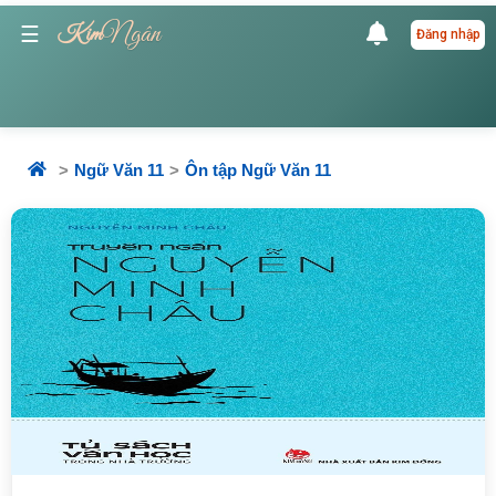
Ngân
☰
Kim
Đăng nhập
Ngữ Văn 11
Ôn tập Ngữ Văn 11