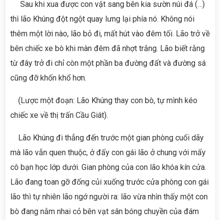
Sau khi xua được con vật sang bên kia sườn núi đá (…)
thì lão Khúng đột ngột quay lưng lại phía nó. Không nói
thêm một lời nào, lão bỏ đi, mất hút vào đêm tối. Lão trở về
bên chiếc xe bò khi màn đêm đã nhợt trắng. Lão biết rằng
từ đây trở đi chỉ còn một phần ba đường đất và đường sá
cũng đỡ khốn khổ hơn.
(Lược một đoạn: Lão Khúng thay con bò, tự mình kéo
chiếc xe về thị trấn Cầu Giát).
Lão Khúng đi thẳng đến trước một gian phòng cuối dãy
mà lão vẫn quen thuộc, ở đấy con gái lão ở chung với mấy
cô bạn học lớp dưới. Gian phòng của con lão khóa kín cửa.
Lão đang toan gỡ đống củi xuống trước cửa phòng con gái
lão thì tự nhiên lão ngớ người ra: lão vừa nhìn thấy một con
bò đang nằm nhai cỏ bên vạt sân bóng chuyền của đám