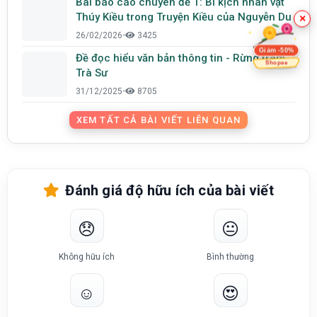
Bài báo cáo chuyên đề 1: Bi kịch nhân vật
Thúy Kiều trong Truyện Kiều của Nguyễn Du
×
26/02/2026
•
3425
Giảm -50%
Đề đọc hiểu văn bản thông tin - Rừng tràm
Shopee
Trà Sư
31/12/2025
•
8705
XEM TẤT CẢ BÀI VIẾT LIÊN QUAN
Đánh giá độ hữu ích của bài viết
😞
😐
Không hữu ích
Bình thường
☺️
😍