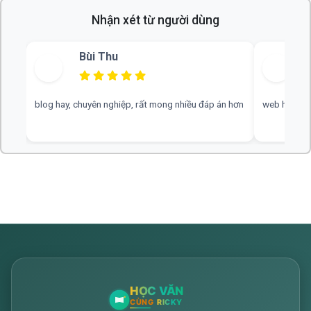
Nhận xét từ người dùng
Bùi Thu
blog hay, chuyên nghiệp, rất mong nhiều đáp án hơn
web hay, cần