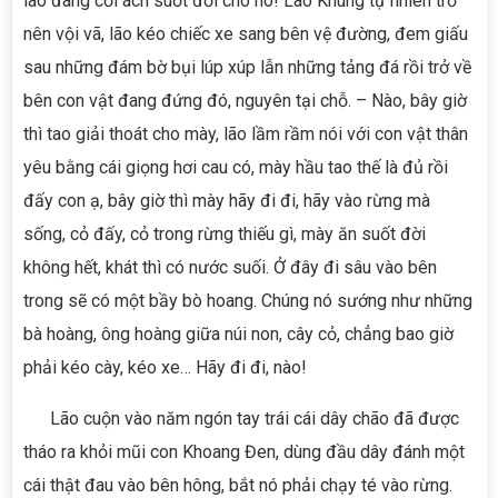
lão đang cởi ách suốt đời cho nó! Lão Khúng tự nhiên trở
nên vội vã, lão kéo chiếc xe sang bên vệ đường, đem giấu
sau những đám bờ bụi lúp xúp lẫn những tảng đá rồi trở về
bên con vật đang đứng đó, nguyên tại chỗ. – Nào, bây giờ
thì tao giải thoát cho mày, lão lầm rầm nói với con vật thân
yêu bằng cái giọng hơi cau có, mày hầu tao thế là đủ rồi
đấy con ạ, bây giờ thì mày hãy đi đi, hãy vào rừng mà
sống, cỏ đấy, cỏ trong rừng thiếu gì, mày ăn suốt đời
không hết, khát thì có nước suối. Ở đây đi sâu vào bên
trong sẽ có một bầy bò hoang. Chúng nó sướng như những
bà hoàng, ông hoàng giữa núi non, cây cỏ, chẳng bao giờ
phải kéo cày, kéo xe… Hãy đi đi, nào!
Lão cuộn vào năm ngón tay trái cái dây chão đã được
tháo ra khỏi mũi con Khoang Đen, dùng đầu dây đánh một
cái thật đau vào bên hông, bắt nó phải chạy té vào rừng.