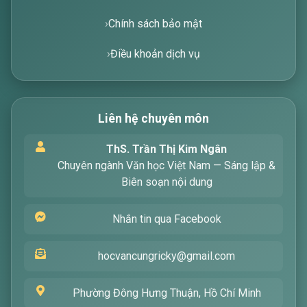
Chính sách bảo mật
Điều khoản dịch vụ
Liên hệ chuyên môn
Xin chào! Tôi là trợ lý ảo, sẵn sàng hỗ trợ bạn
ThS. Trần Thị Kim Ngân
tìm kiếm các bài viết về văn học. Hãy nhập từ
Chuyên ngành Văn học Việt Nam — Sáng lập &
khóa mà bạn quan tâm, tôi sẽ giúp bạn ngay
Biên soạn nội dung
!
Nhắn tin qua Facebook
hocvancungricky@gmail.com
Phường Đông Hưng Thuận, Hồ Chí Minh