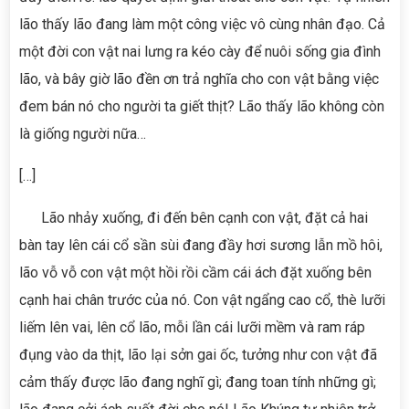
lão thấy lão đang làm một công việc vô cùng nhân đạo. Cả
một đời con vật nai lưng ra kéo cày để nuôi sống gia đình
lão, và bây giờ lão đền ơn trả nghĩa cho con vật bằng việc
đem bán nó cho người ta giết thịt? Lão thấy lão không còn
là giống người nữa…
[…]
Lão nhảy xuống, đi đến bên cạnh con vật, đặt cả hai
bàn tay lên cái cổ sần sùi đang đầy hơi sương lẫn mồ hôi,
lão vỗ vỗ con vật một hồi rồi cầm cái ách đặt xuống bên
cạnh hai chân trước của nó. Con vật ngẩng cao cổ, thè lưỡi
liếm lên vai, lên cổ lão, mỗi lần cái lưỡi mềm và ram ráp
đụng vào da thịt, lão lại sởn gai ốc, tưởng như con vật đã
cảm thấy được lão đang nghĩ gì; đang toan tính những gì;