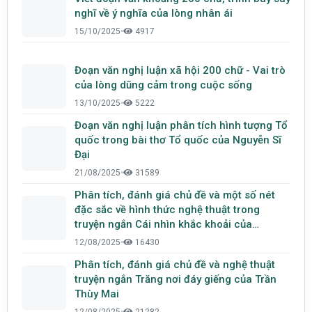
nghĩ về ý nghĩa của lòng nhân ái
15/10/2025
•
4917
Đoạn văn nghị luận xã hội 200 chữ - Vai trò
của lòng dũng cảm trong cuộc sống
13/10/2025
•
5222
Đoạn văn nghị luận phân tích hình tượng Tổ
quốc trong bài thơ Tổ quốc của Nguyễn Sĩ
Đại
21/08/2025
•
31589
Phân tích, đánh giá chủ đề và một số nét
đặc sắc về hình thức nghệ thuật trong
truyện ngắn Cái nhìn khắc khoải của
Nguyễn Ngọc Tư
12/08/2025
•
16430
Phân tích, đánh giá chủ đề và nghệ thuật
truyện ngắn Trăng nơi đáy giếng của Trần
Thùy Mai
12/08/2025
•
21282