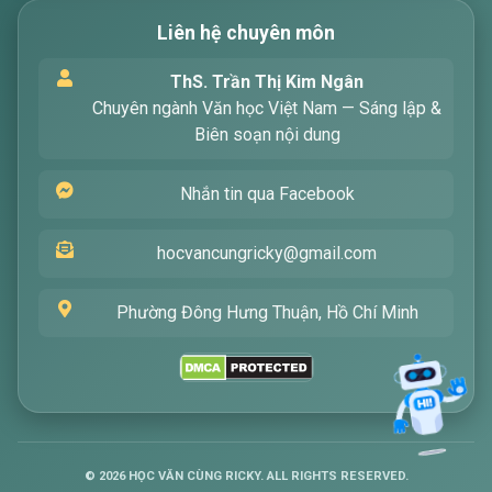
Liên hệ chuyên môn
Xin chào! Tôi là trợ lý ảo, sẵn sàng hỗ trợ bạn
ThS. Trần Thị Kim Ngân
tìm kiếm các bài viết về văn học. Hãy nhập từ
Chuyên ngành Văn học Việt Nam — Sáng lập &
khóa mà bạn quan tâm, tôi sẽ giúp bạn ngay
Biên soạn nội dung
!
Nhắn tin qua Facebook
hocvancungricky@gmail.com
Phường Đông Hưng Thuận, Hồ Chí Minh
Gửi
©
2026
HỌC VĂN CÙNG RICKY. ALL RIGHTS RESERVED.