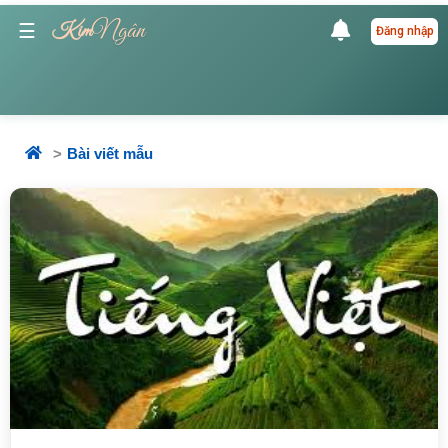
Ngân
☰
Kim
Đăng nhập
Bài viết mẫu