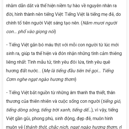
nhằm dẫn dắt và thể hiện niềm tự hào về nguyên nhân ra
đời, hình thành nên tiếng Việt: Tiếng Việt là tiếng mẹ đẻ, do
chính tổ tiên người Việt sáng tạo nên. (
Năm mươi người
con… phổ vào giọng nói
)
- Tiếng Việt gắn bó máu thịt với mỗi con người từ lúc mới
sinh ra, giúp ta thể hiện và đón nhận những tình cảm thiêng
liêng nhất: Tình mẫu tử, tình yêu đôi lứa, tình yêu quê
hương đất nước… (
Mẹ là tiếng đầu tiên trẻ gọi… Tiếng
Cơm nghe ngạt ngào hương thơm
)
- Tiếng Việt bắt nguồn từ những âm thanh tha thiết, thân
thương của thiên nhiên và cuộc sống con người (
tiếng gió,
tiếng dòng sông, tiếng trời xanh, tiếng dế…
), vì vậy, tiếng
Việt gần gũi, phong phú, sinh động, đẹp đẽ, muôn hình
muôn vẻ (
thánh thót, chắc nịch, ngạt ngào hương thơm, rì