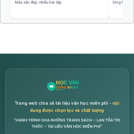
blog hay, chuyên nghiệp, rất mong nhiều đáp án hơn
web hay, cần
Trang web chia sẻ tài liệu văn học miễn phí -
nội
dung được chọn lọc và chất lượng
“HÀNH TRÌNH QUA NHỮNG TRANG SÁCH – LAN TỎA TRI
THỨC – TÀI LIỆU VĂN HỌC MIỄN PHÍ”