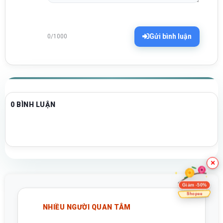
Gửi bình luận
0/1000
0 BÌNH LUẬN
×
Giảm -50%
Shopee
NHIỀU NGƯỜI QUAN TÂM