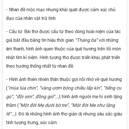
- Nhan đề mộc mạc nhưng khái quát được cảm xúc chủ
đạo của nhân vật trữ tình.
- Cấu tứ: Bài thơ được cấu tứ theo dòng hoài niệm của tác
giả bắt đầu bằng tín hiệu thời gian
“Tháng ba”
với những
âm thanh, hình ảnh quen thuộc của quê hương trên lối mòn
nhặt tìm kỉ niệm. Hình tượng thơ được triển khai, phát triển
theo hướng thống nhất từ nhan đề.
- Hình ảnh thiên nhiên thân thuộc gợi nỗi nhớ về quê hương
(
“mùa lúa chín”, “vàng ươm bóng chiều lấp kín”, “tiếng cu
gù”, “đồi sim”, đồng gió”…);
hình ảnh người mẹ hi sinh lặng
thầm (
“Một đời Mẹ dưới bờ tre”, “Một đời Mẹ như lặng
lẽ”…).
Đó là những
hình ảnh thơ giản dị nhưng sâu sắc giàu
tính tượng trưng, xúc cảm.