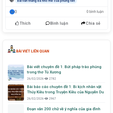
bai van thang ba nho me cua phung tiet
0
0 bình luận
Thích
Bình luận
Chia sẻ
BÀI VIẾT LIÊN QUAN
Bài viết chuyên đề 1: Bút pháp trào phúng
trong thơ Tú Xương
26/02/2026
•
2782
Bài báo cáo chuyên đề 1: Bi kịch nhân vật
Thúy Kiều trong Truyện Kiều của Nguyễn Du
26/02/2026
•
2967
Đoạn văn 200 chữ về ý nghĩa của gia đình