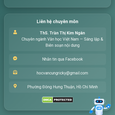
Liên hệ chuyên môn
Xin chào! Tôi là trợ lý ảo, sẵn sàng hỗ trợ bạn
ThS. Trần Thị Kim Ngân
tìm kiếm các bài viết về văn học. Hãy nhập từ
Chuyên ngành Văn học Việt Nam — Sáng lập &
khóa mà bạn quan tâm, tôi sẽ giúp bạn ngay
Biên soạn nội dung
!
Nhắn tin qua Facebook
hocvancungricky@gmail.com
Phường Đông Hưng Thuận, Hồ Chí Minh