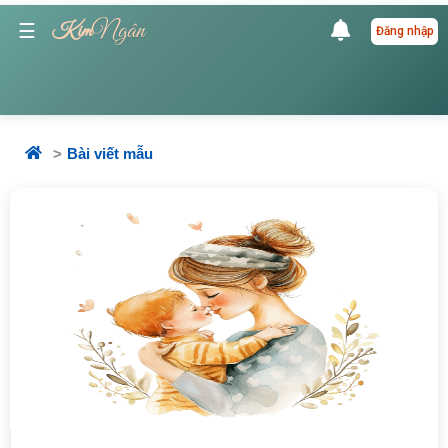
Ngân
☰
Kim
Đăng nhập
Bài viết mẫu