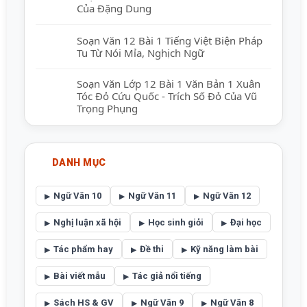
Của Đặng Dung
Soạn Văn 12 Bài 1 Tiếng Việt Biện Pháp
Tu Từ Nói Mỉa, Nghịch Ngữ
Soạn Văn Lớp 12 Bài 1 Văn Bản 1 Xuân
Tóc Đỏ Cứu Quốc - Trích Số Đỏ Của Vũ
Trọng Phụng
DANH MỤC
Ngữ Văn 10
Ngữ Văn 11
Ngữ Văn 12
Nghị luận xã hội
Học sinh giỏi
Đại học
Tác phẩm hay
Đề thi
Kỹ năng làm bài
Bài viết mẫu
Tác giả nổi tiếng
Sách HS & GV
Ngữ Văn 9
Ngữ Văn 8