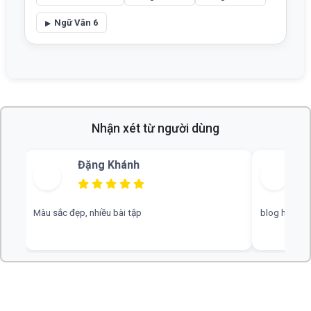
Ngữ Văn 6
Nhận xét từ người dùng
Bùi Thu
blog hay, chuyên nghiệp, rất mong nhiều đáp án hơn
web hay, cần