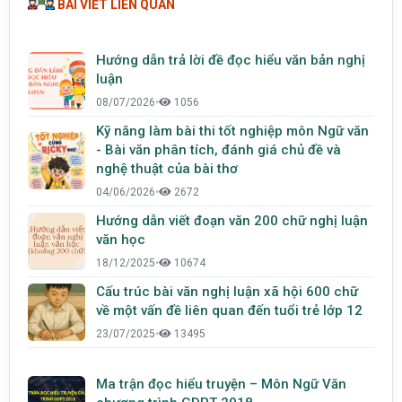
BÀI VIẾT LIÊN QUAN
Hướng dẫn trả lời đề đọc hiểu văn bản nghị
luận
08/07/2026
•
1056
Kỹ năng làm bài thi tốt nghiệp môn Ngữ văn
- Bài văn phân tích, đánh giá chủ đề và
nghệ thuật của bài thơ
04/06/2026
•
2672
Hướng dẫn viết đoạn văn 200 chữ nghị luận
văn học
18/12/2025
•
10674
Cấu trúc bài văn nghị luận xã hội 600 chữ
về một vấn đề liên quan đến tuổi trẻ lớp 12
23/07/2025
•
13495
Ma trận đọc hiểu truyện – Môn Ngữ Văn