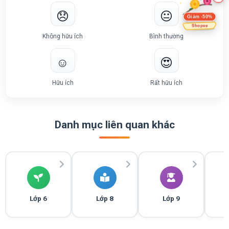
😞
😐
Giảm -50%
Shopee
Không hữu ích
Bình thường
☺️
😍
Hữu ích
Rất hữu ích
Danh mục liên quan khác
Lớp 6
Lớp 8
Lớp 9