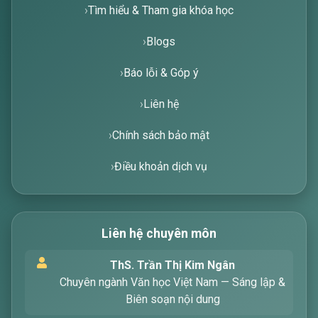
Tìm hiểu & Tham gia khóa học
Blogs
Báo lỗi & Góp ý
Liên hệ
Chính sách bảo mật
Điều khoản dịch vụ
Liên hệ chuyên môn
Xin chào! Tôi là trợ lý ảo, sẵn sàng hỗ trợ bạn
ThS. Trần Thị Kim Ngân
tìm kiếm các bài viết về văn học. Hãy nhập từ
Chuyên ngành Văn học Việt Nam — Sáng lập &
khóa mà bạn quan tâm, tôi sẽ giúp bạn ngay
Biên soạn nội dung
!