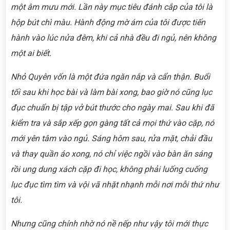
một âm mưu mới. Lần này mục tiêu đánh cắp của tôi là
hộp bút chì màu. Hành động mờ ám của tôi được tiến
hành vào lúc nửa đêm, khi cả nhà đều đi ngủ, nên không
một ai biết.
Nhỏ Quyên vốn là một đứa ngăn nắp và cẩn thận. Buổi
tối sau khi học bài và làm bài xong, bao giờ nó cũng lục
đục chuẩn bị tập vở bút thước cho ngày mai. Sau khi đã
kiểm tra và sắp xếp gọn gàng tất cả mọi thứ vào cặp, nó
mới yên tâm vào ngủ. Sáng hôm sau, rửa mặt, chải đầu
và thay quần áo xong, nó chỉ việc ngồi vào bàn ăn sáng
rồi ung dung xách cặp đi học, không phải luống cuống
lục đục tìm tìm và vội vã nhặt nhạnh mỗi nơi mỗi thứ như
tôi.
Nhưng cũng chính nhờ nó nề nếp như vậy tôi mới thực