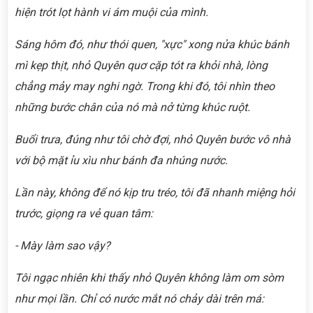
hiện trót lọt hành vi ám muội của mình.
Sáng hôm đó, như thói quen, "xực" xong nửa khúc bánh
mì kẹp thịt, nhỏ Quyên quơ cặp tót ra khỏi nhà, lòng
chẳng mảy may nghi ngờ. Trong khi đó, tôi nhìn theo
những bước chân của nó mà nở từng khúc ruột.
Buổi trưa, đúng như tôi chờ đợi, nhỏ Quyên bước vô nhà
với bộ mặt ỉu xìu như bánh đa nhúng nước.
Lần này, không để nó kịp tru tréo, tôi đã nhanh miệng hỏi
trước, giọng ra vẻ quan tâm:
- Mày làm sao vậy?
Tôi ngạc nhiên khi thấy nhỏ Quyên không làm om sòm
như mọi lần. Chỉ có nước mắt nó chảy dài trên má: