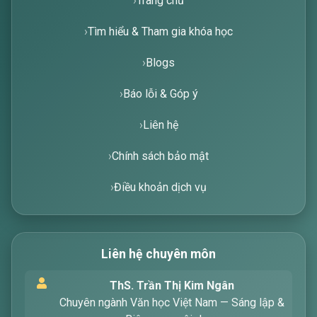
Trang chủ
Tìm hiểu & Tham gia khóa học
Blogs
Báo lỗi & Góp ý
Liên hệ
Chính sách bảo mật
Điều khoản dịch vụ
Liên hệ chuyên môn
Xin chào! Tôi là trợ lý ảo, sẵn sàng hỗ trợ bạn
ThS. Trần Thị Kim Ngân
tìm kiếm các bài viết về văn học. Hãy nhập từ
Chuyên ngành Văn học Việt Nam — Sáng lập &
khóa mà bạn quan tâm, tôi sẽ giúp bạn ngay