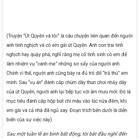
(Truyện “Út Quyên và tôi” là câu chuyện liên quan đến người
anh tinh nghịch và cô em gái út Quyên. Anh con trai tinh
nghịch hay quậy phá, nghĩ rằng mẹ cố tình sinh cô em để
làm nhiệm vụ “canh me” những sơ sẩy của người anh.
Chính vì thế, người anh cũng bày ra đủ trò để “trả thù” em
mình. Sau “vụ án” đánh cắp chùm dây thun chơi nhảy dây
của út Quyên, người anh lại tiếp tục với âm mưu mới. Đó là
mục tiêu đánh cắp hộp bút chì màu vào lúc nửa đêm, khi
em gái và cả nhà đã ngủ say. Đoạn trích bên dưới là diễn
biến của sự việc này).
Sau một tuần lễ án binh bất động, tôi bắt đầu nghĩ đến