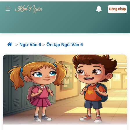
Ngân
☰
Kim
Đăng nhập
Ngữ Văn 6
Ôn tập Ngữ Văn 6