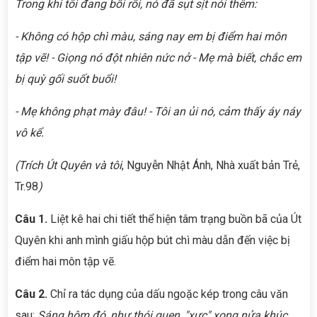
Trong khi tôi đang bối rối, nó đã sụt sịt nói thêm:
- Không có hộp chì màu, sáng nay em bị điểm hai môn
tập vẽ! - Giọng nó đột nhiên nức nở - Mẹ mà biết, chắc em
bị quỳ gối suốt buổi!
- Mẹ không phạt mày đâu! - Tôi an ủi nó, cảm thấy áy náy
vô kể.
(Trích Út Quyên và tôi
, Nguyễn Nhật Ánh, Nhà xuất bản Trẻ,
Tr.98
)
Câu 1.
Liệt kê hai chi tiết thể hiện tâm trạng buồn bã của Út
Quyên khi anh mình giấu hộp bút chì màu dẫn đến việc bị
điểm hai môn tập vẽ.
Câu 2.
Chỉ ra tác dụng của dấu ngoặc kép trong câu văn
sau:
Sáng hôm đó, như thói quen, "xực" xong nửa khúc