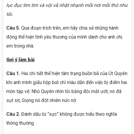
lục đục tìm tìm và vội vã nhặt nhạnh mỗi nơi mỗi thứ như
tôi.
Câu 5.
Qua đoạn trích trên, em hãy chia sẻ những hành
động thể hiện tình yêu thương của mình dành cho anh chị
em trong nhà.
Gợi ý làm bài
Câu 1.
Hai chi tiết thể hiện tâm trạng buồn bã của Út Quyên
khi anh mình giấu hộp bút chì màu dẫn đến việc bị điểm hai
môn tập vẽ: Nhỏ Quyên nhìn tôi bằng đôi mắt ướt, nó đã
sụt sịt, Giọng nó đột nhiên nức nở.
Câu 2.
Đánh dấu từ “xực” không được hiểu theo nghĩa
thông thường