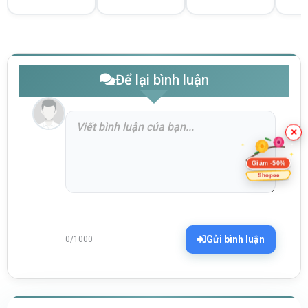
Để lại bình luận
×
Giảm -50%
Shopee
Gửi bình luận
0/1000