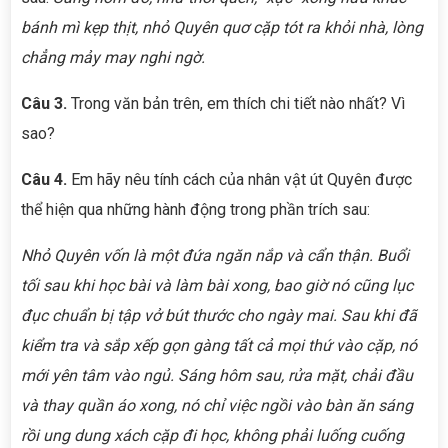
bánh mì kẹp thịt, nhỏ Quyên quơ cặp tót ra khỏi nhà, lòng
chẳng mảy may nghi ngờ.
Câu 3.
Trong văn bản trên, em thích chi tiết nào nhất? Vì
sao?
Câu 4.
Em hãy nêu tính cách của nhân vật út Quyên được
thể hiện qua những hành động trong phần trích sau:
Nhỏ Quyên vốn là một đứa ngăn nắp và cẩn thận. Buổi
tối sau khi học bài và làm bài xong, bao giờ nó cũng lục
đục chuẩn bị tập vở bút thước cho ngày mai. Sau khi đã
kiểm tra và sắp xếp gọn gàng tất cả mọi thứ vào cặp, nó
mới yên tâm vào ngủ. Sáng hôm sau, rửa mặt, chải đầu
và thay quần áo xong, nó chỉ việc ngồi vào bàn ăn sáng
rồi ung dung xách cặp đi học, không phải luống cuống