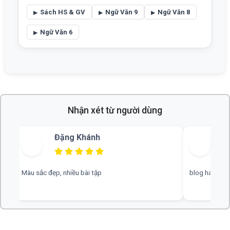
Sách HS & GV
Ngữ Văn 9
Ngữ Văn 8
Ngữ Văn 6
Nhận xét từ người dùng
Bùi Thu
blog hay, chuyên nghiệp, rất mong nhiều đáp án hơn
web hay, cần