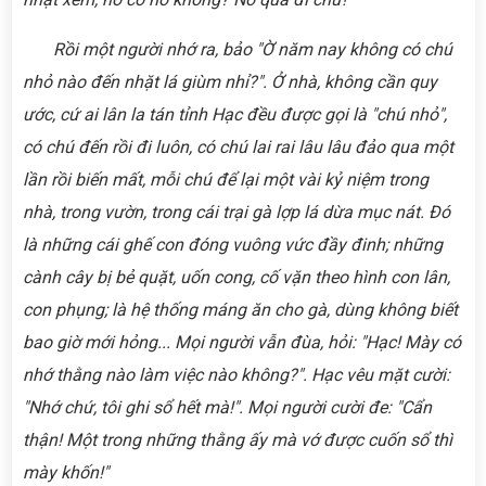
Rồi một người nhớ ra, bảo "Ờ năm nay không có chú
nhỏ nào đến nhặt lá giùm nhỉ?". Ở nhà, không cần quy
ước, cứ ai lân la tán tỉnh Hạc đều được gọi là "chú nhỏ",
có chú đến rồi đi luôn, có chú lai rai lâu lâu đảo qua một
lần rồi biến mất, mỗi chú để lại một vài kỷ niệm trong
nhà, trong vườn, trong cái trại gà lợp lá dừa mục nát. Đó
là những cái ghế con đóng vuông vức đầy đinh; những
cành cây bị bẻ quặt, uốn cong, cố vặn theo hình con lân,
con phụng; là hệ thống máng ăn cho gà, dùng không biết
bao giờ mới hỏng... Mọi người vẫn đùa, hỏi: "Hạc! Mày có
nhớ thằng nào làm việc nào không?". Hạc vêu mặt cười:
"Nhớ chứ, tôi ghi sổ hết mà!". Mọi người cười đe: "Cẩn
thận! Một trong những thằng ấy mà vớ được cuốn sổ thì
mày khốn!"