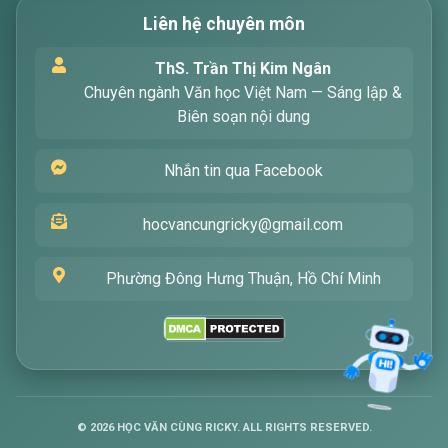
Liên hệ chuyên môn
Xin chào! Tôi là trợ lý ảo, sẵn sàng hỗ trợ bạn
ThS. Trần Thị Kim Ngân
tìm kiếm các bài viết về văn học. Hãy nhập từ
Chuyên ngành Văn học Việt Nam — Sáng lập &
khóa mà bạn quan tâm, tôi sẽ giúp bạn ngay
Biên soạn nội dung
!
Nhắn tin qua Facebook
hocvancungricky@gmail.com
Phường Đông Hưng Thuận, Hồ Chí Minh
Gửi
©
2026
HỌC VĂN CÙNG RICKY. ALL RIGHTS RESERVED.