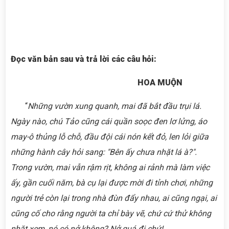
Đọc văn bản sau và trả lời các câu hỏi:
HOA MUỘN
“
Những vườn xung quanh, mai đã bắt đầu trụi lá.
Ngày nào, chú Tảo cũng cái quần soọc đen lơ lửng, áo
may-ô thủng lỗ chỗ, đầu đội cái nón kết đỏ, len lỏi giữa
những hành cây hỏi sang: "Bên ấy chưa nhặt lá à?".
Trong vườn, mai vẫn rậm rịt, không ai rảnh mà làm việc
ấy, gần cuối năm, bà cụ lại được mời đi tỉnh chơi, những
người trẻ còn lại trong nhà đùn đẩy nhau, ai cũng ngại, ai
cũng cố cho rằng người ta chỉ bày vẽ, chứ cứ thử không
nhặt xem, nó có nở không? Nở quá đi chứ!