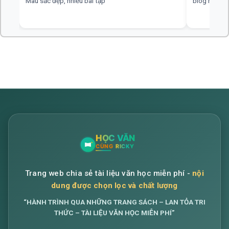
blog hay, chuyên nghiệp, rất mong nhiều đáp án hơn
web hay, cần
Trang web chia sẻ tài liệu văn học miễn phí -
nội
dung được chọn lọc và chất lượng
“HÀNH TRÌNH QUA NHỮNG TRANG SÁCH – LAN TỎA TRI
THỨC – TÀI LIỆU VĂN HỌC MIỄN PHÍ”