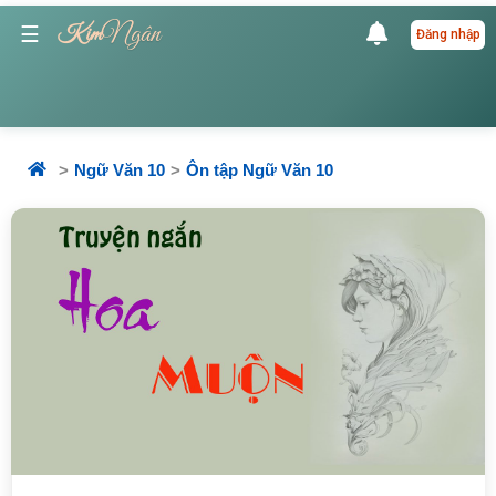
Ngân
☰
Kim
Đăng nhập
Ngữ Văn 10
Ôn tập Ngữ Văn 10