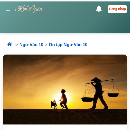
Ngân
☰
Kim
Đăng nhập
Ngữ Văn 10
Ôn tập Ngữ Văn 10