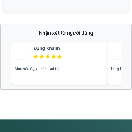
Nhận xét từ người dùng
Bùi Thu
blog hay, chuyên nghiệp, rất mong nhiều đáp án hơn
web hay, cần