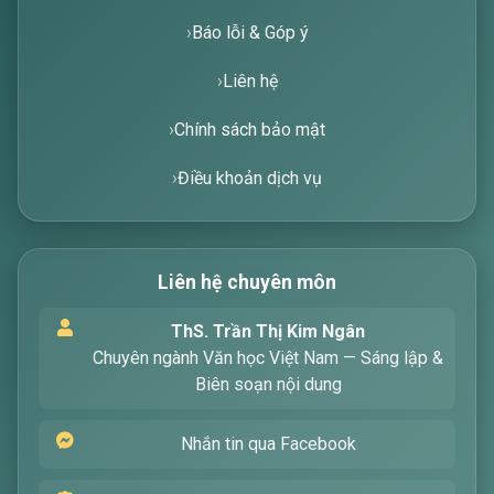
Báo lỗi & Góp ý
Liên hệ
Chính sách bảo mật
Điều khoản dịch vụ
Liên hệ chuyên môn
Xin chào! Tôi là trợ lý ảo, sẵn sàng hỗ trợ bạn
ThS. Trần Thị Kim Ngân
tìm kiếm các bài viết về văn học. Hãy nhập từ
Chuyên ngành Văn học Việt Nam — Sáng lập &
khóa mà bạn quan tâm, tôi sẽ giúp bạn ngay
Biên soạn nội dung
!
Nhắn tin qua Facebook