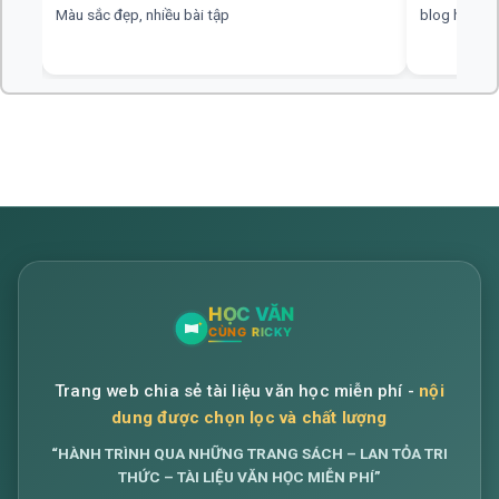
blog hay, chuyên nghiệp, rất mong nhiều đáp án hơn
web hay, cần
Trang web chia sẻ tài liệu văn học miễn phí -
nội
dung được chọn lọc và chất lượng
“HÀNH TRÌNH QUA NHỮNG TRANG SÁCH – LAN TỎA TRI
THỨC – TÀI LIỆU VĂN HỌC MIỄN PHÍ”