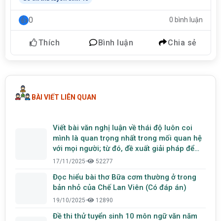
0
0 bình luận
Thích
Bình luận
Chia sẻ
BÀI VIẾT LIÊN QUAN
Viết bài văn nghị luận về thái độ luôn coi
mình là quan trọng nhất trong mối quan hệ
với mọi người; từ đó, đề xuất giải pháp để
giúp các bạn trẻ sống hài hòa với mọi
17/11/2025
•
52277
người.
Đọc hiểu bài thơ Bữa cơm thường ở trong
bản nhỏ của Chế Lan Viên (Có đáp án)
19/10/2025
•
12890
Đề thi thử tuyển sinh 10 môn ngữ văn năm