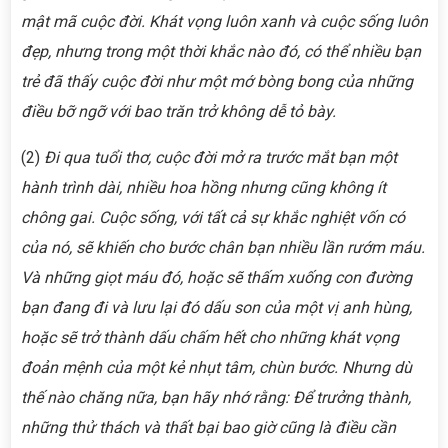
mật mã cuộc đời. Khát vọng luôn xanh và cuộc sống luôn
đẹp, nhưng trong một thời khắc nào đó, có thể nhiều bạn
trẻ đã thấy cuộc đời như một mớ bòng bong của những
điều bỡ ngỡ với bao trăn trở không dễ tỏ bày.
(2)
Đi qua tuổi thơ, cuộc đời mở ra trước mắt bạn một
hành trình dài, nhiều hoa hồng nhưng cũng không ít
chông gai. Cuộc sống, với tất cả sự khắc nghiệt vốn có
của nó, sẽ khiến cho bước chân bạn nhiều lần rướm máu.
Và những giọt máu đó, hoặc sẽ thấm xuống con đường
bạn đang đi và lưu lại đó dấu son của một vị anh hùng,
hoặc sẽ trở thành dấu chấm hết cho những khát vọng
đoản mệnh của một kẻ nhụt tâm, chùn bước. Nhưng dù
thế nào chăng nữa, bạn hãy nhớ rằng: Để trưởng thành,
những thử thách và thất bại bao giờ cũng là điều cần