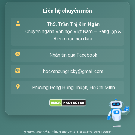
Liên hệ chuyên môn
Xin chào! Tôi là trợ lý ảo, sẵn sàng hỗ trợ bạn
ThS. Trần Thị Kim Ngân
tìm kiếm các bài viết về văn học. Hãy nhập từ
Chuyên ngành Văn học Việt Nam — Sáng lập &
khóa mà bạn quan tâm, tôi sẽ giúp bạn ngay
Biên soạn nội dung
!
Nhắn tin qua Facebook
hocvancungricky@gmail.com
Phường Đông Hưng Thuận, Hồ Chí Minh
Gửi
©
2026
HỌC VĂN CÙNG RICKY. ALL RIGHTS RESERVED.