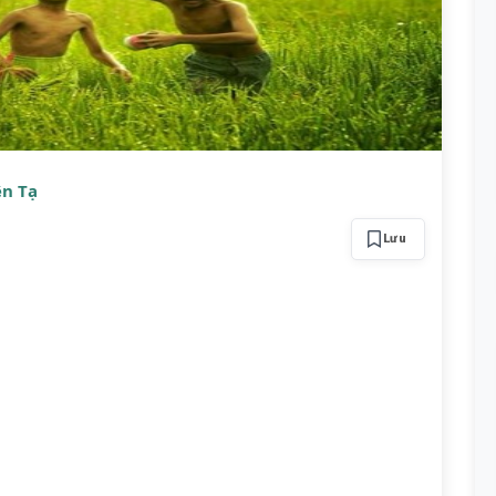
ên Tạ
Lưu