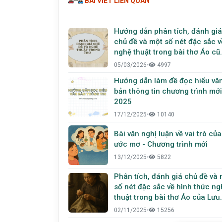
BÀI VIẾT LIÊN QUAN
Hướng dẫn phân tích, đánh giá
chủ đề và một số nét đặc sắc v
nghệ thuật trong bài thơ Áo cũ
của Lưu Quang Vũ
05/03/2026
•
4997
Hướng dẫn làm đề đọc hiểu vă
bản thông tin chương trình mới
2025
17/12/2025
•
10140
Bài văn nghị luận về vai trò của
ước mơ - Chương trình mới
13/12/2025
•
5822
Phân tích, đánh giá chủ đề và
số nét đặc sắc về hình thức ng
thuật trong bài thơ Áo của Lưu
Quang Vũ
02/11/2025
•
15256