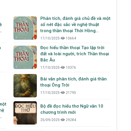
Phân tích, đánh giá chủ đề và một
ề
số nét đặc sắc về nghệ thuật
trong thần thoại Thời Hồng
Hoang, trích từ Thần thoại Nhật
17/10/2025
•
10664
Bản
n
Đọc hiểu thần thoại Tạo lập trời
đất và loài người, trích Thần thoại
Bắc Âu
17/10/2025
•
10376
Bài văn phân tích, đánh giá thần
thoại Ông Trời
17/10/2025
•
21795
 một
Bộ đề đọc hiểu thơ Ngữ văn 10
hệ
chương trình mới
25/09/2025
•
29284