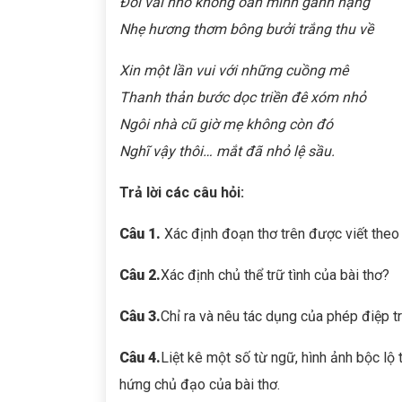
Đôi vai nhỏ không oằn mình gánh nặng
Nhẹ hương thơm bông bưởi trắng thu về
Xin một lần vui với những cuồng mê
Thanh thản bước dọc triền đê xóm nhỏ
Ngôi nhà cũ giờ mẹ
không còn đó
Nghĩ vậy thôi… mắt đã nhỏ lệ sầu.
Trả lời các câu hỏi:
Câu 1.
Xác định đoạn thơ trên được viết theo
Câu 2.
Xác định chủ thể trữ tình của bài thơ?
Câu
3
.
Chỉ ra và nêu tác dụng của phép điệp tr
Câu 4.
Liệt kê một số từ ngữ, hình ảnh bộc lộ
hứng chủ đạo của bài thơ.