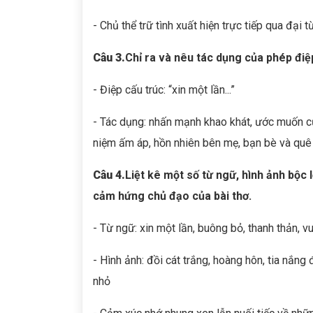
- Chủ thể trữ tình xuất hiện trực tiếp qua đại t
Câu
3
.
Chỉ ra và nêu tác dụng của phép điệp
- Điệp cấu trúc: “xin một lần...”
- Tác dụng: nhấn mạnh khao khát, ước muốn của
niệm ấm áp, hồn nhiên bên mẹ, bạn bè và quê h
Câu 4.
Liệt kê một số từ ngữ, hình ảnh bộc 
cảm hứng chủ đạo của bài thơ.
- Từ ngữ: xin một lần, buông bỏ, thanh thản, v
- Hình ảnh: đồi cát trắng, hoàng hôn, tia nắng
nhỏ