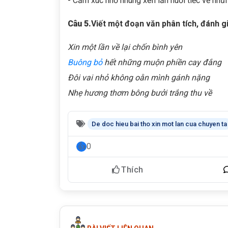
- Cảm xúc nhớ nhung xen lẫn nuối tiếc về nhữn
Câu 5.
Viết một đoạn văn phân tích, đánh gi
Xin một lần về lại chốn bình yên
Buông bỏ
hết những muộn phiền cay đắng
Đôi vai nhỏ không oằn mình gánh nặng
Nhẹ hương thơm bông bưởi trắng thu về
De doc hieu bai tho xin mot lan cua chuyen ta
0
Thích