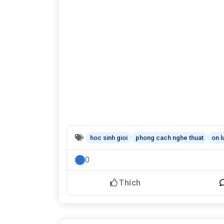
hoc sinh gioi
phong cach nghe thuat
on l
0
Thích