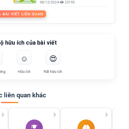
08/12/2024
•
23195
 BÀI VIẾT LIÊN QUAN
ộ hữu ích của bài viết
☺️
😍
ờng
Hữu ích
Rất hữu ích
 liên quan khác