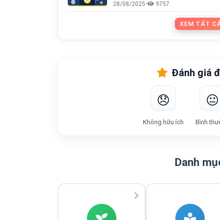
28/08/2025
•
9757
XEM TẤT CẢ
Đánh giá đ
😞
😐
Không hữu ích
Bình thư
Danh mục