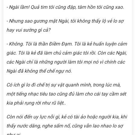
- Ngài lầm! Quả tim tôi cũng đập, tâm hồn tôi cũng xao.
- Nhưng sao gương mặt Ngài, tôi không thấy lộ vẻ lo sợ
hay vui sướng gì cả?
- Không. Tôi là thần Điềm Đạm. Tôi là kẻ huấn luyện cảm
giác. Tôi là kẻ đã làm chủ cảm giác tôi rồi. Còn các Ngài,
các Ngài chỉ là những người làm tôi mọi nó vì chính các
Ngài đã không thể chế ngự nó.
Có ích gì lo đi chế trị sự vật quanh mình, trong lúc mà,
một tiếng nhạc tiêu tao cũng đủ làm cho cái tay cầm sét
kia phải rụng rời như rũ liệt..
Còn nói đến uy lực nỗi gì, kẻ có tài ảo hoặc người kia, khi
thấy nước dâng, nghe sấm nổ, cũng vẫn lao nhao lo sợ
như ai..