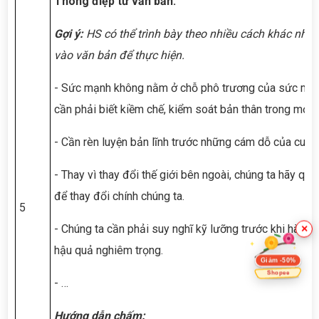
Thông điệp từ văn bản.
Gợi ý:
HS có thể trình bày theo nhiều cách khác nha
vào văn bản để thực hiện.
- Sức mạnh không nằm ở chỗ phô trương của sức mạ
cần phải biết kiềm chế, kiểm soát bản thân trong mọi t
- Cần rèn luyện bản lĩnh trước những cám dỗ của cuộc
- Thay vì thay đổi thế giới bên ngoài, chúng ta hãy qu
để thay đổi chính chúng ta.
5
- Chúng ta cần phải suy nghĩ kỹ lưỡng trước khi hành 
×
hậu quả nghiêm trọng.
Giảm -50%
Shopee
- …
Hướng dẫn chấm: