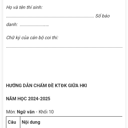
Họ và tên thí sinh:
............................................................................. Số báo
danh: ....................……
Chữ ký của cán bộ coi thi:
..........................................................................................................
HƯỚNG DẪN CHẤM
ĐỀ KTĐK GIỮA HKI
NĂM HỌC 2024-2025
Môn:
Ngữ văn
- Khối 10
Câu
Nội dung