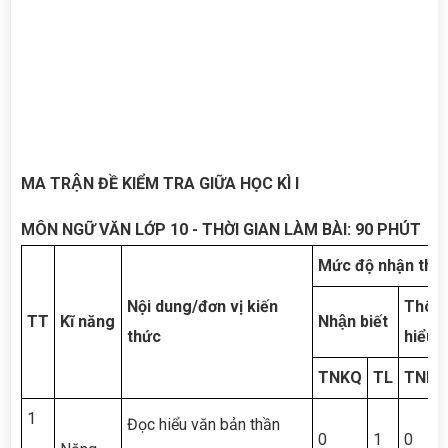
MA TRẬN ĐỀ KIỂM TRA GIỮA HỌC KÌ I
MÔN NGỮ VĂN LỚP 10 - THỜI GIAN LÀM BÀI: 90 PHÚT
Mức độ nhận thứ
Nội dung/đơn vị kiến
Thôn
TT
Kĩ năng
Nhận biết
thức
hiểu
TNKQ
TL
TNKQ
1
Đọc hiểu văn bản thần
0
1
0