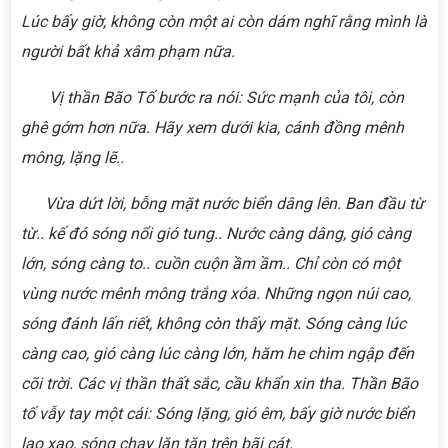
Lúc bấy giờ, không còn một ai còn dám nghĩ rằng mình là
người bất khả xâm phạm nữa.
Vị thần Bão Tố bước ra nói: Sức mạnh của tôi, còn
ghê gớm hơn nữa. Hãy xem dưới kia, cánh đồng mênh
mông, lặng lẽ..
Vừa dứt lời, bỗng mặt nước biển dâng lên. Ban đầu từ
từ.. kế đó sóng nổi gió tung.. Nước càng dâng, gió càng
lớn, sóng càng to.. cuồn cuộn ầm ầm.. Chỉ còn có một
vùng nước mênh mông trắng xóa. Những ngọn núi cao,
sóng đánh lấn riết, không còn thấy mặt. Sóng càng lúc
càng cao, gió càng lúc càng lớn, hăm he chìm ngập đến
cõi trời. Các vị thần thất sắc, cầu khẩn xin tha. Thần Bão
tố vẫy tay một cái: Sóng lặng, gió êm, bấy giờ nước biển
lao xao, sóng chạy lăn tăn trên bãi cát.