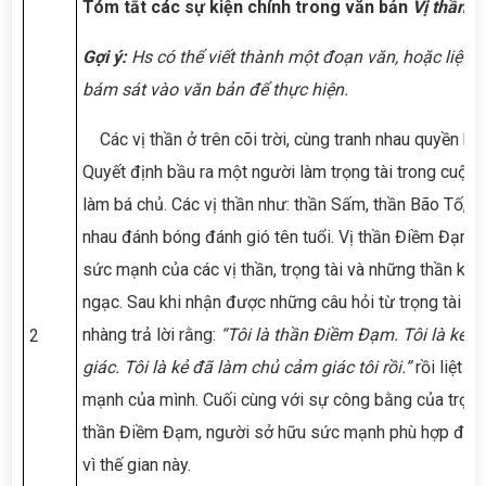
Tóm tắt các sự kiện chính trong văn bản
Vị thần 
Gợi ý:
Hs có thể viết thành một đoạn văn, hoặc liệt k
bám sát vào văn bản để thực hiện.
Các vị thần ở trên cõi trời, cùng tranh nhau quyền bá 
Quyết định bầu ra một người làm trọng tài trong cuộc t
làm bá chủ. Các vị thần như: thần Sấm, thần Bão Tố, t
nhau đánh bóng đánh gió tên tuổi. Vị thần Điềm Đạm t
sức mạnh của các vị thần, trọng tài và những thần khá
ngạc. Sau khi nhận được những câu hỏi từ trọng tài vị
nhàng trả lời rằng:
“
Tôi là thần Điềm Đạm. Tôi là kẻ 
2
giác. Tôi là kẻ đã làm chủ cảm giác tôi rồi.
”
rồi liệt 
mạnh của mình. Cuối cùng với sự công bằng của trọng 
thần Điềm Đạm, người sở hữu sức mạnh phù hợp để trở
vì thế gian này.