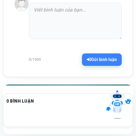
Xin chào! Tôi là trợ lý ảo, sẵn sàng hỗ trợ bạn
tìm kiếm các bài viết về văn học. Hãy nhập từ
khóa mà bạn quan tâm, tôi sẽ giúp bạn ngay
!
Gửi bình luận
0/1000
0 BÌNH LUẬN
Gửi