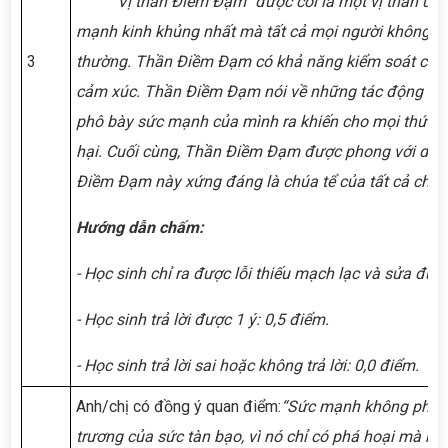
“
Vị thần Điềm Đạm” được coi là một vị thần uy 
mạnh kinh khủng nhất mà tất cả mọi người không a
3
thường. Thần Điềm Đạm có khả năng kiểm soát cảm
cảm xúc. Thần Điềm Đạm nói về những tác động của 
phô bày sức mạnh của mình ra khiến cho mọi thứ xu
hại. Cuối cùng, Thần Điềm Đạm được phong với danh
Điềm Đạm này xứng đáng là chúa tể của tất cả chún
Hướng dẫn chấm:
- Học sinh chỉ ra được lỗi thiếu mạch lạc và sửa được
- Học sinh trả lời được 1 ý: 0,5 điểm.
- Học sinh trả lời sai hoặc không trả lời: 0,0 điểm.
Anh/chị có đồng ý quan điểm:
“
Sức mạnh không phải 
trương của sức tàn bạo, vì nó chỉ có phá hoại mà khô