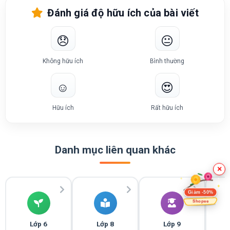
Đánh giá độ hữu ích của bài viết
😞
😐
Không hữu ích
Bình thường
☺️
😍
Hữu ích
Rất hữu ích
Danh mục liên quan khác
×
Giảm -50%
Shopee
Lớp 6
Lớp 8
Lớp 9