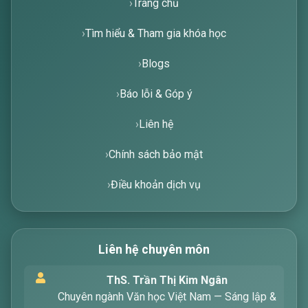
Trang chủ
Tìm hiểu & Tham gia khóa học
Blogs
Báo lỗi & Góp ý
Liên hệ
Chính sách bảo mật
Điều khoản dịch vụ
Liên hệ chuyên môn
Xin chào! Tôi là trợ lý ảo, sẵn sàng hỗ trợ bạn
ThS. Trần Thị Kim Ngân
tìm kiếm các bài viết về văn học. Hãy nhập từ
Chuyên ngành Văn học Việt Nam — Sáng lập &
khóa mà bạn quan tâm, tôi sẽ giúp bạn ngay