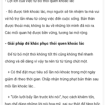
- Lợi ích của việc từ bỏ thói quen khoác lác
- Bỏ được tính khoác lác, mọi người sẽ tín nhiệm ta mà vui
vẻ hỗ trợ lẫn nhau từ công việc đến cuộc sống. Bản thân
được thoải mái, không lo âu về những lời mình đã nói ra.
Các mối quan hệ được bền vững, tương lai mở rộng.
- Giải pháp để khắc phục thói quen khoác lác
Để từ bỏ một thói không tốt thì cũng không thể nhanh
chóng và dễ dàng vì vậy ta nên từ từ từng chút một.
+ Có thể đặt mục tiêu số lần nói khoác trong một ngày
giảm đi theo thời gian. Chấp nhận trừng phạt bản thân sau
mỗi lần khoác lác…
+ “Uốn lưỡi bẩy lần trước khi nói”, học cách khiêm tốn,
hạn chế dùng những lời nói hoa mỹ, sai sự thật để tâng bốc