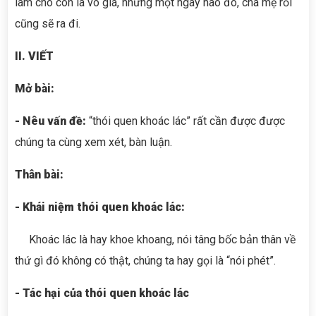
làm cho con là vô giá, nhưng một ngày nào đó, cha mẹ rồi
cũng sẽ ra đi.
II. VIẾT
Mở bài:
- Nêu vấn đề:
“thói quen khoác lác” rất cần được được
chúng ta cùng xem xét, bàn luận.
Thân bài:
- Khái niệm thói quen khoác lác:
Khoác lác là hay khoe khoang, nói tâng bốc bản thân về
thứ gì đó không có thật, chúng ta hay gọi là “nói phét”.
- Tác hại của thói quen khoác lác