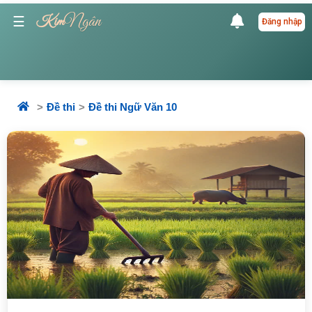
Ngân
☰
Kim
Đăng nhập
Đề thi
Đề thi Ngữ Văn 10