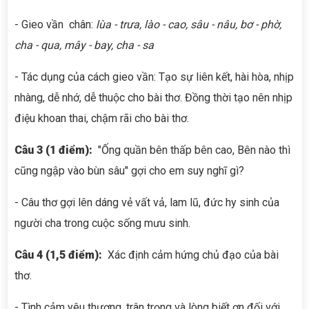
- Gieo vần chân:
lùa - trưa, lào - cao, sâu - nâu, bơ - phờ,
cha - qua, mây - bay, cha - sa
- Tác dụng của cách gieo vần: Tạo sự liên kết, hài hòa, nhịp
nhàng, dễ nhớ, dễ thuộc cho bài thơ. Đồng thời tạo nên nhịp
điệu khoan thai, chậm rãi cho bài thơ.
Câu 3 (1 điểm):
"Ống quần bên thấp bên cao, Bên nào thì
cũng ngập vào bùn sâu" gợi cho em suy nghĩ gì?
- Câu thơ gợi lên dáng vẻ vất vả, lam lũ, đức hy sinh của
người cha trong cuộc sống mưu sinh.
Câu 4 (1,5 điểm):
Xác định cảm hứng chủ đạo của bài
thơ.
- Tình cảm yêu thương, trân trọng và lòng biết ơn đối với