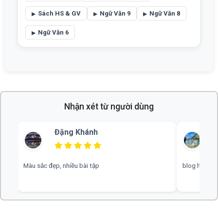
Sách HS & GV
Ngữ Văn 9
Ngữ Văn 8
Ngữ Văn 6
Nhận xét từ người dùng
Bùi Thu
blog hay, chuyên nghiệp, rất mong nhiều đáp án hơn
web hay, cần