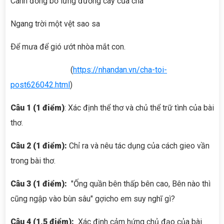
Cánh đồng bỏ lửng đường cày của cha
Ngang trời một vệt sao sa
Ðể mưa để gió ướt nhòa mắt con.
(
https://nhandan.vn/cha-toi-
post626042.html
)
Câu 1 (1 điểm)
: Xác định thể thơ và chủ thể trữ tình của bài
thơ.
Câu 2 (1 điểm):
Chỉ ra và nêu tác dụng của cách gieo vần
trong bài thơ.
Câu 3 (1 điểm):
"Ống quần bên thấp bên cao, Bên nào thì
cũng ngập vào bùn sâu" gợicho em suy nghĩ gì?
Câu 4 (1,5 điểm):
Xác định cảm hứng chủ đạo của bài