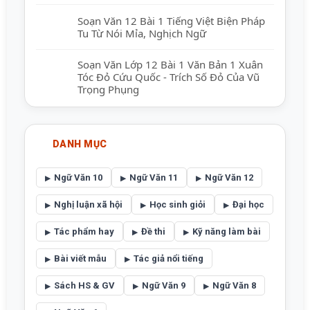
Soạn Văn 12 Bài 1 Tiếng Việt Biện Pháp
Tu Từ Nói Mỉa, Nghịch Ngữ
Soạn Văn Lớp 12 Bài 1 Văn Bản 1 Xuân
Tóc Đỏ Cứu Quốc - Trích Số Đỏ Của Vũ
Trọng Phụng
DANH MỤC
Ngữ Văn 10
Ngữ Văn 11
Ngữ Văn 12
Nghị luận xã hội
Học sinh giỏi
Đại học
Tác phẩm hay
Đề thi
Kỹ năng làm bài
Bài viết mẫu
Tác giả nổi tiếng
Sách HS & GV
Ngữ Văn 9
Ngữ Văn 8