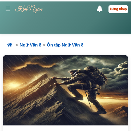
Ngân
☰
Kim
Đăng nhập
Ngữ Văn 8
Ôn tập Ngữ Văn 8