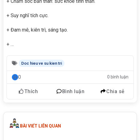
+ Chăm sóc bản thân: sức khỏe tinh thần.
+ Suy nghĩ tích cực.
+ Đam mê, kiên trì, sáng tạo.
+ …
Doc hieu ve su kien tri
0
0 bình luận
Thích
Bình luận
Chia sẻ
BÀI VIẾT LIÊN QUAN