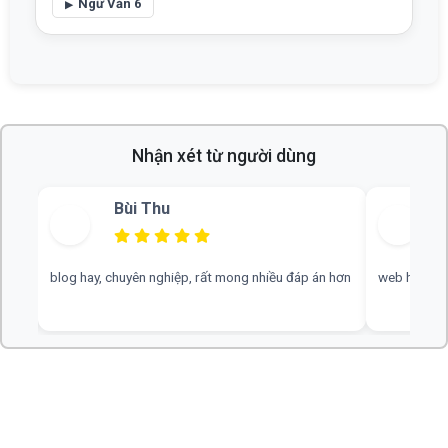
Ngữ Văn 6
Nhận xét từ người dùng
Bùi Thu
blog hay, chuyên nghiệp, rất mong nhiều đáp án hơn
web hay, cần