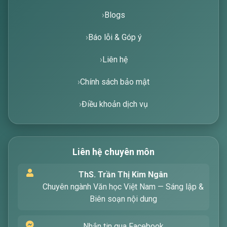
Blogs
Báo lỗi & Góp ý
Liên hệ
Chính sách bảo mật
Điều khoản dịch vụ
Liên hệ chuyên môn
Xin chào! Tôi là trợ lý ảo, sẵn sàng hỗ trợ bạn
ThS. Trần Thị Kim Ngân
tìm kiếm các bài viết về văn học. Hãy nhập từ
Chuyên ngành Văn học Việt Nam — Sáng lập &
khóa mà bạn quan tâm, tôi sẽ giúp bạn ngay
Biên soạn nội dung
!
Nhắn tin qua Facebook