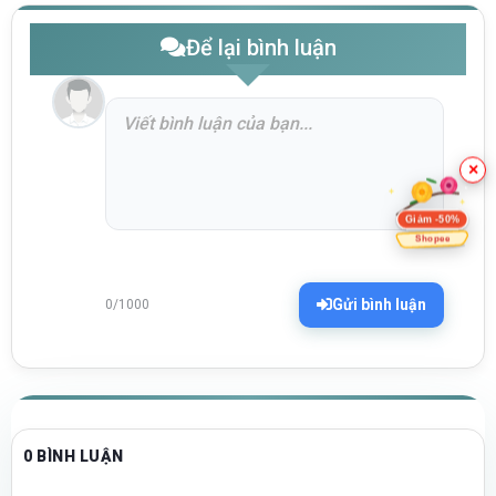
Để lại bình luận
×
Giảm -50%
Shopee
Gửi bình luận
0/1000
0 BÌNH LUẬN