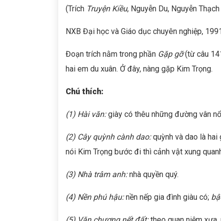
(Trích
Truyện Kiều
, Nguyễn Du, Nguyễn Thạch
NXB Đại học và Giáo dục chuyên nghiệp, 199
Đoạn trích nằm trong phần
Gặp gỡ
(từ câu 14
hai em du xuân. Ở đây, nàng gặp Kim Trọng.
Chú thích:
(1)
Hài văn:
giày có thêu những đường vân nổ
(2)
Cây quỳnh cành dao:
quỳnh và dao là hai
nói Kim Trọng bước đi thì cảnh vật xung quanh
(3)
Nhà trâm anh:
nhà quyền quý.
(4)
Nền phú hậu:
nền nếp gia đình giàu có;
bậ
(5)
Văn chương nết đất:
theo quan niệm xưa, 