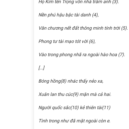
Họ Kim tên Trọng vốn nhà trâm anh
(3)
.
Nền phú hậu bậc tài danh
(4)
,
Văn chương nết đất thông minh tính trời
(5)
.
Phong tư tài mạo tót vời
(6)
,
Vào trong phong nhã ra ngoài hào hoa
(7)
.
[...]
Bóng hồng
(8)
nhác thấy nẻo xa,
Xuân lan thu cúc
(9)
mặn mà cả hai.
Người quốc sắc
(10)
kẻ thiên tài
(11)
Tình trong như đã mặt ngoài còn e.