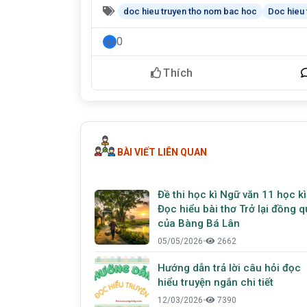
doc hieu truyen tho nom bac hoc
Doc hieu 
0
Thích
BÀI VIẾT LIÊN QUAN
Đề thi học kì Ngữ văn 11 học kì
Đọc hiểu bài thơ Trở lại đồng 
của Bàng Bá Lân
05/05/2026
•
2662
Hướng dẫn trả lời câu hỏi đọc
hiểu truyện ngắn chi tiết
12/03/2026
•
7390