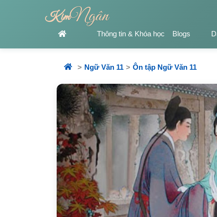
Ngân
Kim
Thông tin & Khóa học
Blogs
D
Ngữ Văn 11
Ôn tập Ngữ Văn 11