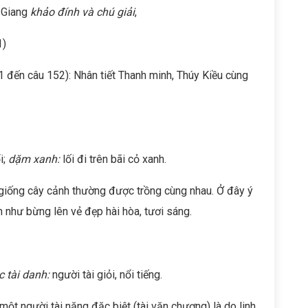
 Giang
khảo đính và chú giải
,
1)
1 đến câu 152): Nhân tiết Thanh minh, Thúy Kiều cùng
i;
dặm xanh:
lối đi trên bãi cỏ xanh.
 giống cây cảnh thường được trồng cùng nhau. Ở đây ý
 như bừng lên vẻ đẹp hài hòa, tươi sáng.
c tài danh:
người tài giỏi, nổi tiếng.
một người tài năng đặc biệt (tài văn chương) là do linh