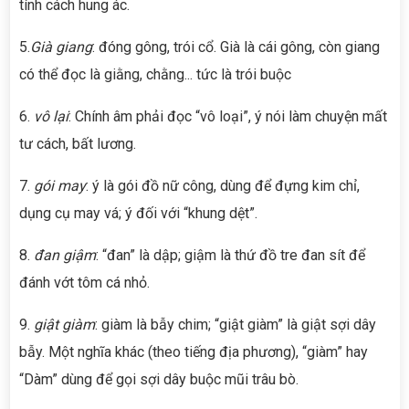
tính cách hung ác.
5.
Già giang
: đóng gông, trói cổ. Già là cái gông, còn giang
có thể đọc là giằng, chằng... tức là trói buộc
6.
vô lại
: Chính âm phải đọc “vô loại”, ý nói làm chuyện mất
tư cách, bất lương.
7.
gói may
: ý là gói đồ nữ công, dùng để đựng kim chỉ,
dụng cụ may vá; ý đối với “khung dệt”.
8.
đan giậm
: “đan” là dập; giậm là thứ đồ tre đan sít để
đánh vớt tôm cá nhỏ.
9.
giật giàm
: giàm là bẫy chim; “giật giàm” là giật sợi dây
bẫy. Một nghĩa khác (theo tiếng địa phương), “giàm” hay
“Dàm” dùng để gọi sợi dây buộc mũi trâu bò.