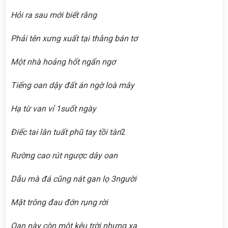
Hỏi ra sau mới biết rằng
Phải tên xưng xuất tại thằng bán tơ
Một nhà hoảng hốt ngẩn ngơ
Tiếng oan dậy đất án ngờ loà mây
Hạ từ van vỉ 1suốt ngày
Điếc tai lân tuất phũ tay tồi tàn
2
Rường cao rút ngược dây oan
Dẫu mà đá cũng nát gan lọ 3người
Mặt trông đau đớn rụng rời
Oan này còn một kêu trời nhưng xa