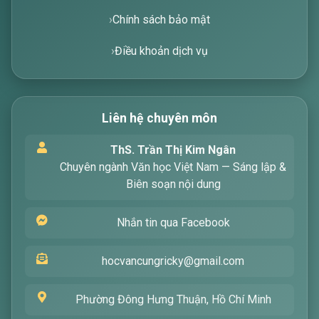
Chính sách bảo mật
Điều khoản dịch vụ
Liên hệ chuyên môn
Xin chào! Tôi là trợ lý ảo, sẵn sàng hỗ trợ bạn
ThS. Trần Thị Kim Ngân
tìm kiếm các bài viết về văn học. Hãy nhập từ
Chuyên ngành Văn học Việt Nam — Sáng lập &
khóa mà bạn quan tâm, tôi sẽ giúp bạn ngay
Biên soạn nội dung
!
Nhắn tin qua Facebook
hocvancungricky@gmail.com
Phường Đông Hưng Thuận, Hồ Chí Minh