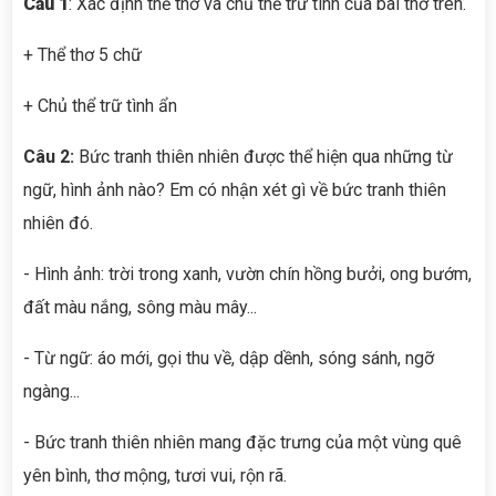
Câu 1
: Xác định thể thơ và chủ thể trữ tình của bài thơ trên.
+ Thể thơ 5 chữ
+ Chủ thể trữ tình ẩn
Câu
2:
Bức tranh thiên nhiên được thể hiện qua những từ
ngữ, hình ảnh nào? Em có nhận xét gì về bức tranh thiên
nhiên đó.
- Hình ảnh: trời trong xanh, vườn chín hồng bưởi, ong bướm,
đất màu nắng, sông màu mây...
- Từ ngữ: áo mới, gọi thu về, dập dềnh, sóng sánh, ngỡ
ngàng...
- Bức tranh thiên nhiên mang đặc trưng của một vùng quê
yên bình, thơ mộng, tươi vui, rộn rã.