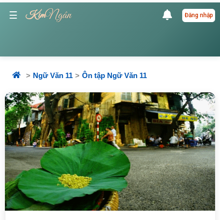
Ngân
☰
Kim
Đăng nhập
Ngữ Văn 11
Ôn tập Ngữ Văn 11