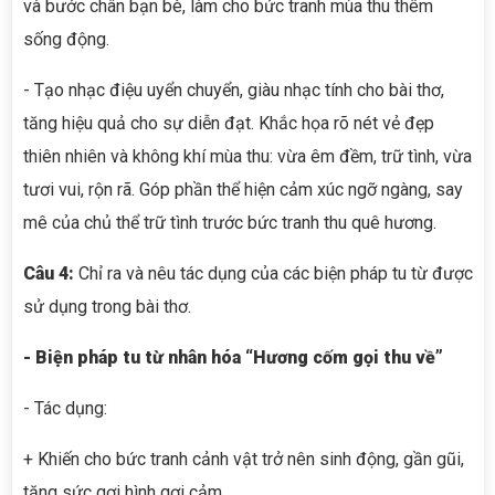
và bước chân bạn bè, làm cho bức tranh mùa thu thêm
sống động.
- Tạo nhạc điệu uyển chuyển, giàu nhạc tính cho bài thơ,
tăng hiệu quả cho sự diễn đạt. Khắc họa rõ nét vẻ đẹp
thiên nhiên và không khí mùa thu: vừa êm đềm, trữ tình, vừa
tươi vui, rộn rã. Góp phần thể hiện cảm xúc ngỡ ngàng, say
mê của chủ thể trữ tình trước bức tranh thu quê hương.
Câu 4:
Chỉ ra và nêu tác dụng của các biện pháp tu từ được
sử dụng trong bài thơ.
- Biện pháp tu từ nhân hóa “Hương cốm gọi thu về”
- Tác dụng:
+ Khiến cho bức tranh cảnh vật trở nên sinh động, gần gũi,
tăng sức gợi hình gợi cảm.