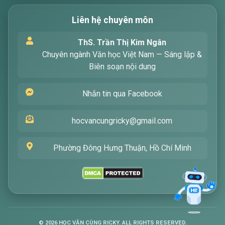
Liên hệ chuyên môn
Xin chào! Tôi là trợ lý ảo, sẵn sàng hỗ trợ bạn
ThS. Trần Thị Kim Ngân
tìm kiếm các bài viết về văn học. Hãy nhập từ
Chuyên ngành Văn học Việt Nam — Sáng lập &
khóa mà bạn quan tâm, tôi sẽ giúp bạn ngay
Biên soạn nội dung
!
Nhắn tin qua Facebook
hocvancungricky@gmail.com
Phường Đông Hưng Thuận, Hồ Chí Minh
Gửi
©
2026
HỌC VĂN CÙNG RICKY. ALL RIGHTS RESERVED.