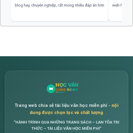
blog hay, chuyên nghiệp, rất mong nhiều đáp án hơn
web hay, cần
Trang web chia sẻ tài liệu văn học miễn phí -
nội
dung được chọn lọc và chất lượng
“HÀNH TRÌNH QUA NHỮNG TRANG SÁCH – LAN TỎA TRI
THỨC – TÀI LIỆU VĂN HỌC MIỄN PHÍ”