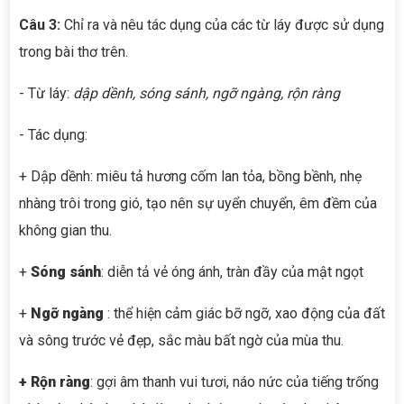
Câu
3:
Chỉ ra và nêu tác dụng của các từ láy được sử dụng
trong bài thơ trên.
- Từ láy:
dập dềnh, sóng sánh, ngỡ ngàng, rộn ràng
- Tác dụng:
+ Dập dềnh: miêu tả hương cốm lan tỏa, bồng bềnh, nhẹ
nhàng trôi trong gió, tạo nên sự uyển chuyển, êm đềm của
không gian thu.
+
Sóng sánh
: diễn tả vẻ óng ánh, tràn đầy của mật ngọt
+
Ngỡ ngàng
: thể hiện cảm giác bỡ ngỡ, xao động của đất
và sông trước vẻ đẹp, sắc màu bất ngờ của mùa thu.
+
Rộn ràng
: gợi âm thanh vui tươi, náo nức của tiếng trống