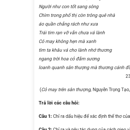
Người như con tốt sang sông
Chìm trong phố thị còn trông quê nhà
áo quần chẳng rách như xưa
Trái tim rạn vỡ vẫn chưa vá lành
Cỏ may không hẹn mà xanh
tìm ta khâu vá cho lành nhớ thương
ngang trời hoa cỏ đẫm sương
loanh quanh sân thượng mà thương cánh 
23.11.20
(
Cỏ may trên sân thượng
, Nguyễn Trọng Tạo,
Trả lời các câu hỏi:
Câu 1:
Chỉ ra dấu hiệu để xác định thể thơ của
Câu 2:
Chỉ ra và nêu tác dụng của cách gieo v