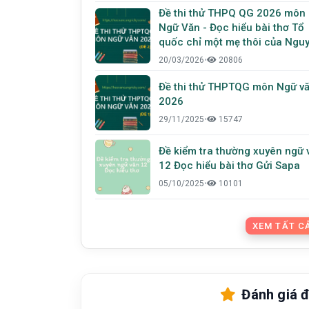
Đề thi thử THPQ QG 2026 môn
Ngữ Văn - Đọc hiểu bài thơ Tổ
quốc chỉ một mẹ thôi của Ngu
Tiến Đường
20/03/2026
•
20806
Đề thi thử THPTQG môn Ngữ v
2026
29/11/2025
•
15747
Đề kiểm tra thường xuyên ngữ 
12 Đọc hiểu bài thơ Gửi Sapa
05/10/2025
•
10101
XEM TẤT CẢ
Đánh giá đ