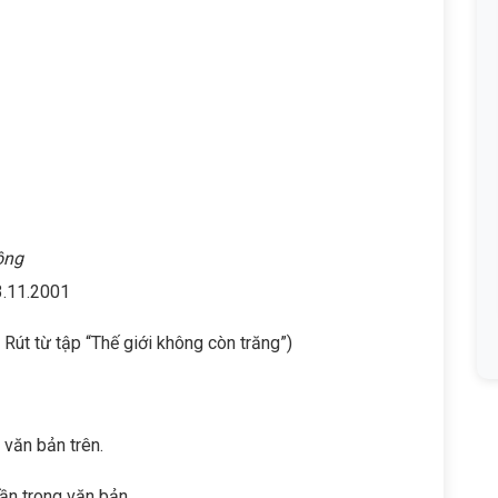
đồng
01
 Rút từ tập “Thế giới không còn trăng”)
 văn bản trên.
ần trong văn bản.