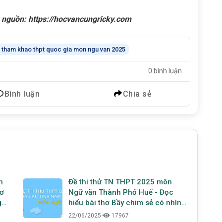
ẫn nguồn: https://hocvancungricky.com
 tham khao thpt quoc gia mon ngu van 2025
0 bình luận
Bình luận
Chia sẻ
n
Đề thi thử TN THPT 2025 môn
hơ
Ngữ văn Thành Phố Huế - Đọc
g
hiểu bài thơ Bầy chim sẻ có nhìn
thấy tôi không? của Nguyễn
22/06/2025
•
17967