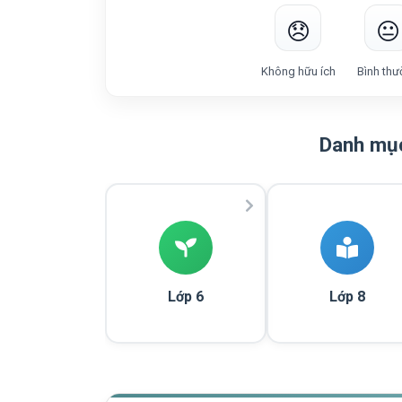
😞
😐
Không hữu ích
Bình thư
Danh mục
Lớp 6
Lớp 8