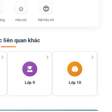
☺️
😍
ờng
Hữu ích
Rất hữu ích
 liên quan khác
Lớp 9
Lớp 10