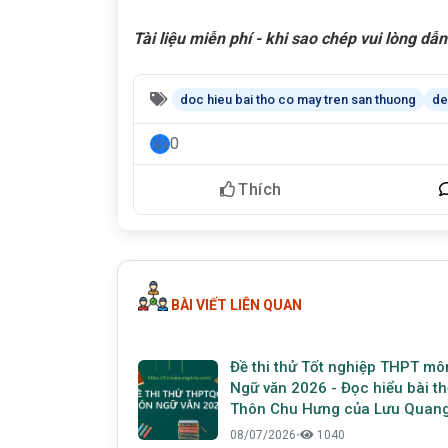
Tài liệu miễn phí - khi sao chép vui lòng d
doc hieu bai tho co may tren san thuong
de
0
Thích
BÀI VIẾT LIÊN QUAN
Đề thi thử Tốt nghiệp THPT mô
Ngữ văn 2026 - Đọc hiểu bài t
Thôn Chu Hưng của Lưu Quan
Vũ
08/07/2026
•
1040