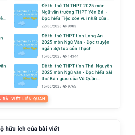
Phong Việt
Đề thi thử TN THPT 2025 môn
Ngữ văn trường THPT Yên Bái -
yễn
Đọc hiểu Tiệc xòe vui nhất của
Nguyễn Huy Thiệp
22/06/2025
•
9983
Đề thi thử THPT tỉnh Long An
ăn
2025 môn Ngữ Văn - Đọc truyện
ngắn Sợi tóc của Thạch
15/06/2025
•
14344
văn
Đề thi thử THPT tỉnh Thái Nguyên
2025 môn Ngữ văn - Đọc hiểu bài
thơ Bàn giao của Vũ Quần
Phương
15/06/2025
•
9765
 BÀI VIẾT LIÊN QUAN
ộ hữu ích của bài viết