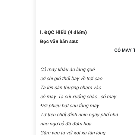
I. ĐỌC HIỂU (4 điểm)
Đọc văn bản sau:
CỎ MAY 
Cỏ may khâu áo làng quê
cớ chi gió thổi bay về trời cao
Ta lên sân thượng chạm vào
cỏ may. Ta cúi xuống chào…cỏ may
Đời phiêu bạt sáu tầng mây
Từ trên chốt đỉnh nhìn ngây phố nhà
nào ngờ cỏ đã đơm hoa
Găm vào ta vết xót xa tận lòng