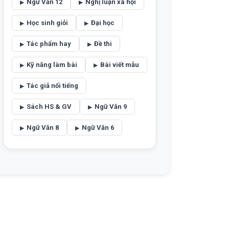
Ngữ Văn 12
Nghị luận xã hội
Học sinh giỏi
Đại học
Tác phẩm hay
Đề thi
Kỹ năng làm bài
Bài viết mẫu
Tác giả nổi tiếng
Sách HS & GV
Ngữ Văn 9
Ngữ Văn 8
Ngữ Văn 6