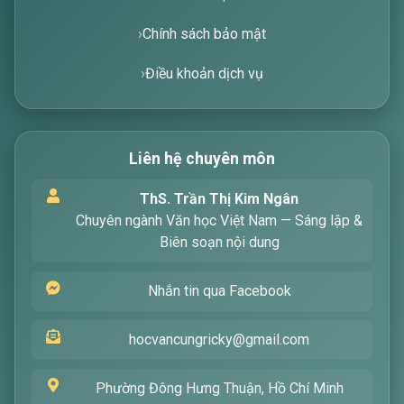
Chính sách bảo mật
Điều khoản dịch vụ
Liên hệ chuyên môn
Xin chào! Tôi là trợ lý ảo, sẵn sàng hỗ trợ bạn
ThS. Trần Thị Kim Ngân
tìm kiếm các bài viết về văn học. Hãy nhập từ
Chuyên ngành Văn học Việt Nam — Sáng lập &
khóa mà bạn quan tâm, tôi sẽ giúp bạn ngay
Biên soạn nội dung
!
Nhắn tin qua Facebook
hocvancungricky@gmail.com
Phường Đông Hưng Thuận, Hồ Chí Minh