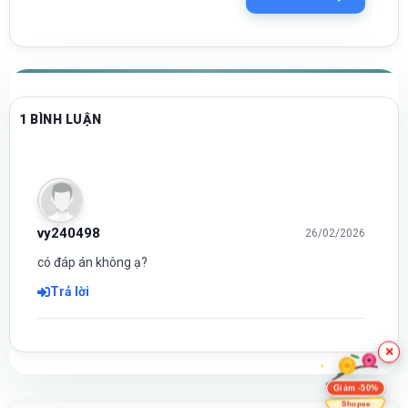
1 BÌNH LUẬN
vy240498
26/02/2026
có đáp án không ạ?
Trả lời
×
Giảm -50%
Shopee