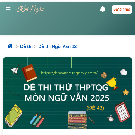
Ngân
☰
Kim
Đăng nhập
Đề thi
Đề thi Ngữ Văn 12