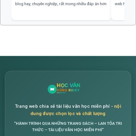
blog hay, chuyên nghiệp, rất mong nhiều đáp án hơn
web hay, cần
Trang web chia sẻ tài liệu văn học miễn phí -
nội
dung được chọn lọc và chất lượng
“HÀNH TRÌNH QUA NHỮNG TRANG SÁCH – LAN TỎA TRI
THỨC – TÀI LIỆU VĂN HỌC MIỄN PHÍ”