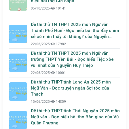
hiểu bài thơ Gửi Sapa
05/10/2025
•
10141
Đề thi thử TN THPT 2025 môn Ngữ văn
Thành Phố Huế - Đọc hiểu bài thơ Bầy chim
sẻ có nhìn thấy tôi không? của Nguyễn
Phong Việt
22/06/2025
•
17982
Đề thi thử TN THPT 2025 môn Ngữ văn
trường THPT Yên Bái - Đọc hiểu Tiệc xòe
vui nhất của Nguyễn Huy Thiệp
22/06/2025
•
10001
Đề thi thử THPT tỉnh Long An 2025 môn
Ngữ Văn - Đọc truyện ngắn Sợi tóc của
Thạch
15/06/2025
•
14359
Đề thi thử THPT tỉnh Thái Nguyên 2025 môn
Ngữ văn - Đọc hiểu bài thơ Bàn giao của Vũ
Quần Phương