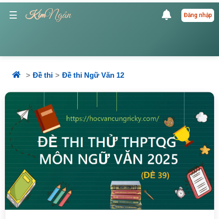
Ngân
☰
Kim
Đăng nhập
Đề thi
Đề thi Ngữ Văn 12