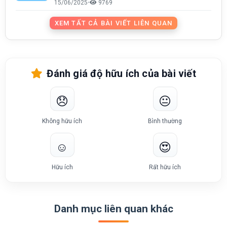
15/06/2025
•
9769
XEM TẤT CẢ BÀI VIẾT LIÊN QUAN
Đánh giá độ hữu ích của bài viết
😞
😐
Không hữu ích
Bình thường
☺️
😍
Hữu ích
Rất hữu ích
Danh mục liên quan khác