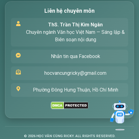
Liên hệ chuyên môn
Xin chào! Tôi là trợ lý ảo, sẵn sàng hỗ trợ bạn
ThS. Trần Thị Kim Ngân
tìm kiếm các bài viết về văn học. Hãy nhập từ
Chuyên ngành Văn học Việt Nam — Sáng lập &
khóa mà bạn quan tâm, tôi sẽ giúp bạn ngay
Biên soạn nội dung
!
Nhắn tin qua Facebook
hocvancungricky@gmail.com
Phường Đông Hưng Thuận, Hồ Chí Minh
Gửi
©
2026
HỌC VĂN CÙNG RICKY. ALL RIGHTS RESERVED.