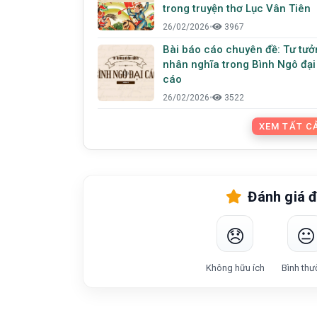
trong truyện thơ Lục Vân Tiên
26/02/2026
•
3967
Bài báo cáo chuyên đề: Tư tưở
nhân nghĩa trong Bình Ngô đại
cáo
26/02/2026
•
3522
XEM TẤT CẢ
Đánh giá đ
😞
😐
Không hữu ích
Bình thư