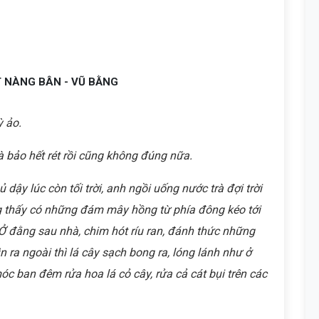
ÉT NÀNG BÂN - VŨ BẰNG
ỳ ảo.
bảo hết rét rồi cũng không đúng nữa.
ậy lúc còn tối trời, anh ngồi uống nước trà đợi trời
 thấy có những đám mây hồng từ phía đông kéo tới
Ở đằng sau nhà, chim hót ríu ran, đánh thức những
 ra ngoài thì lá cây sạch bong ra, lóng lánh như ở
c ban đêm rửa hoa lá cỏ cây, rửa cả cát bụi trên các