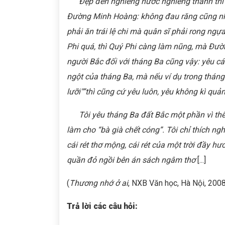
Ðẹp đến nghiêng nước nghiêng thành thì 
Ðường Minh Hoàng: không đau răng cũng nhă
phải ăn trái lệ chi mà quân sĩ phải rong ng
Phi quá, thì Quý Phi càng làm nũng, mà Ðườ
người Bắc đối với tháng Ba cũng vậy: yêu c
ngột của tháng Ba, mà nếu ví dụ trong tháng
lưỡi"”thì cũng cứ yêu luôn, yêu không kì quả
Tôi yêu tháng Ba đất Bắc một phần vì thế v
làm cho “bà già chết cóng”. Tôi chỉ thích nghĩ
cái rét thơ mộng, cái rét của một trời đầy h
quần đỏ ngồi bên án sách ngâm thơ
[...]
(
Thương nhớ ở ai
, NXB Văn học, Hà Nội, 2008,
Trả lời các câu hỏi: