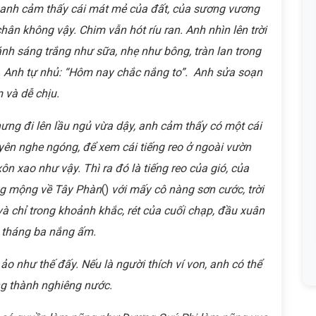
anh cảm thấy cái mát mẻ của đất, của sương vương
hân không vậy. Chim vẫn hót ríu ran. Anh nhìn lên trời
nh sáng trắng như sữa, nhẹ như bông, tràn lan trong
ỏ. Anh tự nhủ: “Hôm nay chắc nắng to”. Anh sửa soạn
và dễ chịu.
ưng đi lên lầu ngủ vừa dậy, anh cảm thấy có một cái
 yên nghe ngóng, để xem cái tiếng reo ở ngoài vườn
xôn xao như vậy. Thì ra đó là tiếng reo của gió, của
ơng mộng về Tây Phàn
()
với mấy cô nàng sơn cước, trời
à chỉ trong khoảnh khắc, rét của cuối chạp, đầu xuân
i tháng ba nắng ấm.
như thế đấy. Nếu là người thích ví von, anh có thể
ng thành nghiêng nước.