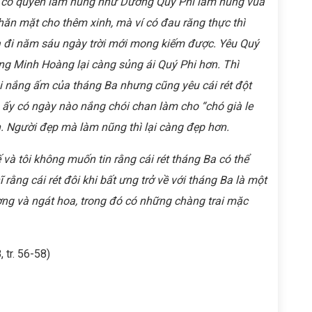
có quyền làm nũng như Dương Quý Phi làm nũng vua
n mặt cho thêm xinh, mà ví có đau răng thực thì
ựa đi năm sáu ngày trời mới mong kiếm được. Yêu Quý
ng Minh Hoàng lại càng sủng ái Quý Phi hơn. Thì
ái nắng ấm của tháng Ba nhưng cũng yêu cái rét đột
 ấy có ngày nào nắng chói chan làm cho “chó già le
n. Người đẹp mà làm nũng thì lại càng đẹp hơn.
à tôi không muốn tin rằng cái rét tháng Ba có thể
 rằng cái rét đôi khi bất ưng trở về với tháng Ba là một
ương và ngát hoa, trong đó có những chàng trai mặc
 tr. 56-58)