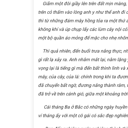
Giẫm một đôi giầy lên trên đất mịn màng, 
trên cỏ thấm vào lòng anh y như thể anh đi c
thì từ những đám mây hồng tỏa ra một thứ á
không khí và úp chụp lấy các lùm cây nội c
một bộ quần áo mỏng để mặc cho nhẹ nhõm 
Thì quả nhiên, đến buổi trưa nắng thực, nh
gì rất lạ xảy ra. Anh nhắm mắt lại, nằm lặng
vọng lại là tiếng gì mà đến bất thình lình và 
mây, của cây, của lá: chính trong khi ta đư
đã chuyển bất ngờ, đương nắng thành râm, v
đã trở về trên cánh gió, giữa một khoảng trờ
Cái tháng Ba ở Bắc có những ngày huyền ảo 
ví tháng ấy với một cô gái có sắc đẹp nghiê