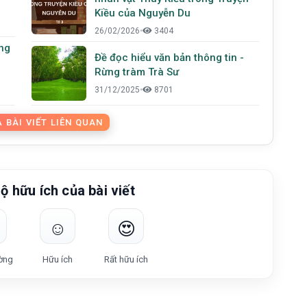
Kiều của Nguyễn Du
26/02/2026
•
3404
ng
Đề đọc hiểu văn bản thông tin -
Rừng tràm Trà Sư
31/12/2025
•
8701
 BÀI VIẾT LIÊN QUAN
ộ hữu ích của bài viết
☺️
😍
ờng
Hữu ích
Rất hữu ích