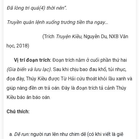
Đã lòng tri quá
(4)
thời nên”.
Truyền quân lệnh xuống trướng tiền tha ngay…
(Trích
Truyện Kiều,
Nguyễn Du, NXB Văn
học, 2018)
Vị trí đoạn trích:
Đoạn trích nằm ở cuối phần thứ hai
(Gia biến và lưu lạc).
Sau khi chịu bao đau khổ, tủi nhục,
đọa đày, Thúy Kiều được Từ Hải cứu thoát khỏi lầu xanh và
giúp nàng đền ơn trả oán. Đây là đoạn trích tả cảnh Thúy
Kiều báo ân báo oán.
Chú thích:
Dẽ run:
người run lên như chim dẽ (có khi viết là giẽ