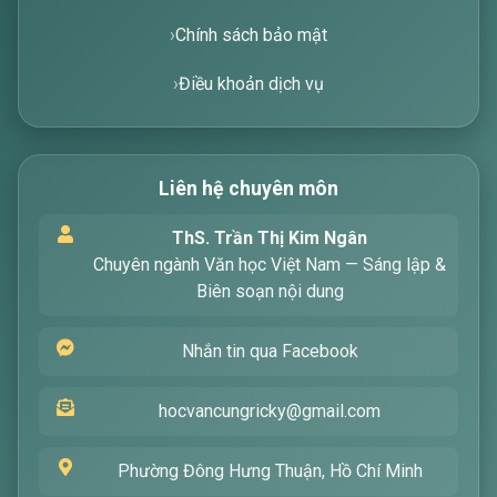
Chính sách bảo mật
Điều khoản dịch vụ
Liên hệ chuyên môn
Xin chào! Tôi là trợ lý ảo, sẵn sàng hỗ trợ bạn
ThS. Trần Thị Kim Ngân
tìm kiếm các bài viết về văn học. Hãy nhập từ
Chuyên ngành Văn học Việt Nam — Sáng lập &
khóa mà bạn quan tâm, tôi sẽ giúp bạn ngay
Biên soạn nội dung
!
Nhắn tin qua Facebook
hocvancungricky@gmail.com
Phường Đông Hưng Thuận, Hồ Chí Minh