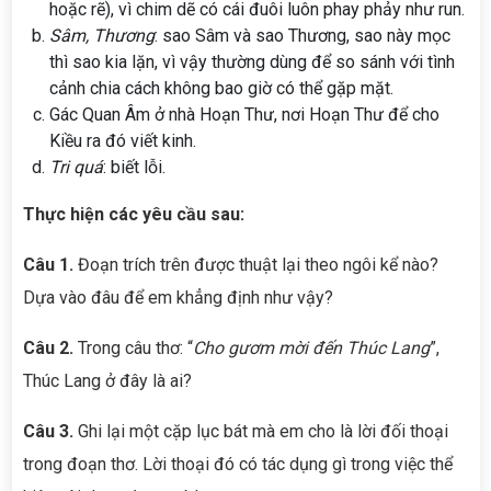
hoặc rẽ), vì chim dẽ có cái đuôi luôn phay phảy như run.
Sâm, Thương
: sao Sâm và sao Thương, sao này mọc
thì sao kia lặn, vì vậy thường dùng để so sánh với tình
cảnh chia cách không bao giờ có thể gặp mặt.
Gác Quan Âm ở nhà Hoạn Thư, nơi Hoạn Thư để cho
Kiều ra đó viết kinh.
Tri quá
: biết lỗi.
Thực hiện các yêu cầu sau:
Câu 1.
Đoạn trích trên được thuật lại theo ngôi kể nào?
Dựa vào đâu để em khẳng định như vậy?
Câu 2.
Trong câu thơ: “
Cho gươm mời đến Thúc Lang
”,
Thúc Lang ở đây là ai?
Câu 3.
Ghi lại một cặp lục bát mà em cho là lời đối thoại
trong đoạn thơ. Lời thoại đó có tác dụng gì trong việc thể