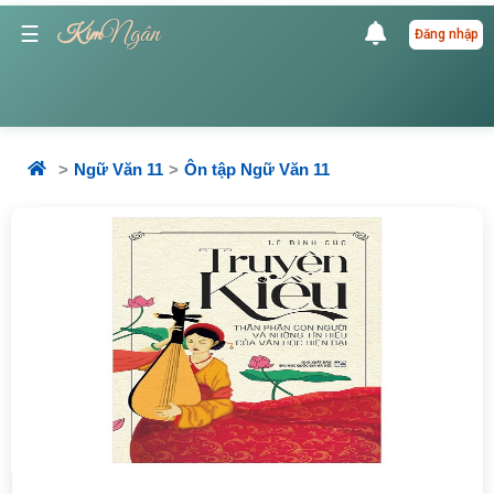
Ngân
☰
Kim
Đăng nhập
Ngữ Văn 11
Ôn tập Ngữ Văn 11