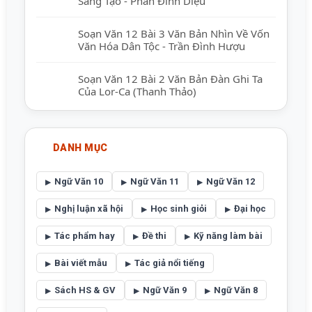
Sáng Tạo - Phan Đình Diệu
Soạn Văn 12 Bài 3 Văn Bản Nhìn Về Vốn
Văn Hóa Dân Tộc - Trần Đình Hượu
Soạn Văn 12 Bài 2 Văn Bản Đàn Ghi Ta
Của Lor-Ca (Thanh Thảo)
DANH MỤC
Ngữ Văn 10
Ngữ Văn 11
Ngữ Văn 12
Nghị luận xã hội
Học sinh giỏi
Đại học
Tác phẩm hay
Đề thi
Kỹ năng làm bài
Bài viết mẫu
Tác giả nổi tiếng
Sách HS & GV
Ngữ Văn 9
Ngữ Văn 8