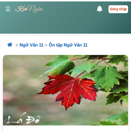
Ngân
☰
Kim
Đăng nhập
Ngữ Văn 11
Ôn tập Ngữ Văn 11