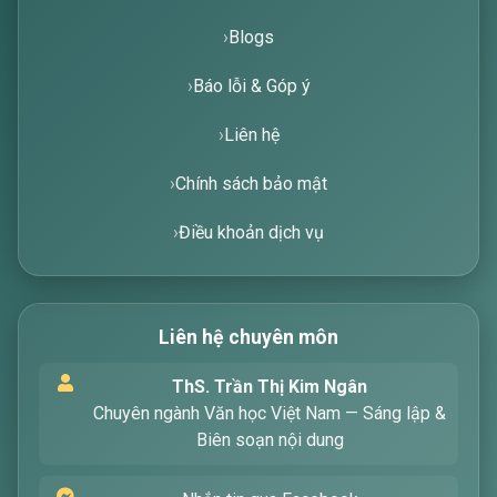
Blogs
Báo lỗi & Góp ý
Liên hệ
Chính sách bảo mật
Điều khoản dịch vụ
Liên hệ chuyên môn
Xin chào! Tôi là trợ lý ảo, sẵn sàng hỗ trợ bạn
ThS. Trần Thị Kim Ngân
tìm kiếm các bài viết về văn học. Hãy nhập từ
Chuyên ngành Văn học Việt Nam — Sáng lập &
khóa mà bạn quan tâm, tôi sẽ giúp bạn ngay
Biên soạn nội dung
!