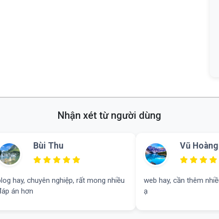
Nhận xét từ người dùng
Vũ Hoàng Nam
Ngô Lan
web hay, cần thêm nhiều tài liệu văn 9 ạ
có công cụ đếm từ, tui 
ạ
web được cải thiện con