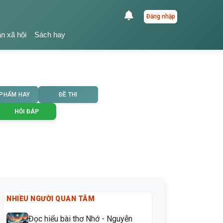
Đăng nhập
ận xã hội
Sách hay
 PHẨM HAY
ĐỀ THI
HỎI ĐÁP
NHIỀU NGƯỜI QUAN TÂM
Đọc hiểu bài thơ Nhớ - Nguyễn