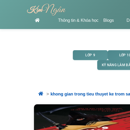
Ngân
Kim
Thông tin & Khóa học
Blogs
D
LỚP 9
LỚP 1
KỸ NĂNG LÀM BÀ
khong gian trong tieu thuyet ke trom s