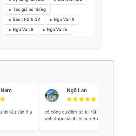
Tác giả nổi tiếng
Sách HS & GV
Ngữ Văn 9
Ngữ Văn 8
Ngữ Văn 6
Trần Bảo
rất thích. Mong
Khá ấn tượng, mong rằng hữu ích cho
 Bot
nhiều người