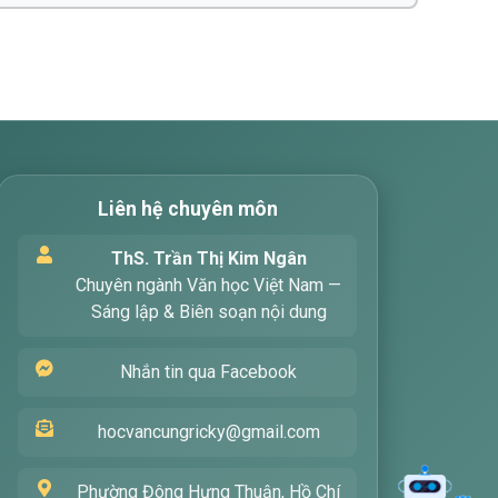
Liên hệ chuyên môn
ThS. Trần Thị Kim Ngân
Xin chào! Tôi là trợ lý ảo, sẵn sàng
Chuyên ngành Văn học Việt Nam —
hỗ trợ bạn tìm kiếm các bài viết
Sáng lập & Biên soạn nội dung
về văn học. Hãy nhập từ khóa mà
bạn quan tâm, tôi sẽ giúp bạn
Nhắn tin qua Facebook
ngay !
hocvancungricky@gmail.com
Phường Đông Hưng Thuận, Hồ Chí