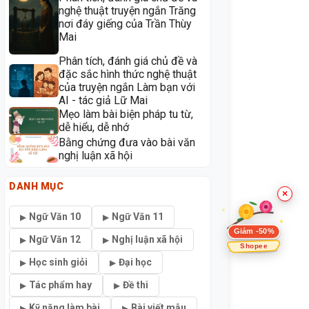
nghệ thuật truyện ngắn Trăng
nơi đáy giếng của Trần Thùy
Mai
Phân tích, đánh giá chủ đề và
đặc sắc hình thức nghệ thuật
của truyện ngắn Làm bạn với
AI - tác giả Lữ Mai
Mẹo làm bài biện pháp tu từ,
dễ hiểu, dễ nhớ
Bằng chứng đưa vào bài văn
nghị luận xã hội
DANH MỤC
×
Ngữ Văn 10
Ngữ Văn 11
Giảm -50%
Ngữ Văn 12
Nghị luận xã hội
Shopee
Học sinh giỏi
Đại học
Tác phẩm hay
Đề thi
Kỹ năng làm bài
Bài viết mẫu