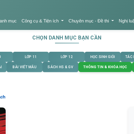
anh mục
Công cụ & Tiện ích
Chuyên mục - Đề thi
Nghị lu
CHỌN DANH MỤC BẠN CẦN
0
LỚP 11
LỚP 12
HỌC SINH GIỎI
TÁC
I
BÀI VIẾT MẪU
SÁCH HS & GV
THÔNG TIN & KHÓA HỌC
ach