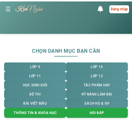
Ngân
☰
Kim
Đăng nhập
CHỌN DANH MỤC BẠN CẦN
LỚP 9
LỚP 10
LỚP 11
LỚP 12
HỌC SINH GIỎI
TÁC PHẨM HAY
ĐỀ THI
KỸ NĂNG LÀM BÀI
BÀI VIẾT MẪU
SÁCH HS & GV
THÔNG TIN & KHÓA HỌC
HỎI ĐÁP