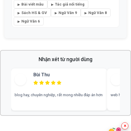
Bài viết mẫu
Tác giả nổi tiếng
Sách HS & GV
Ngữ Văn 9
Ngữ Văn 8
Ngữ Văn 6
Nhận xét từ người dùng
Bùi Thu
blog hay, chuyên nghiệp, rất mong nhiều đáp án hơn
web hay, cần
×