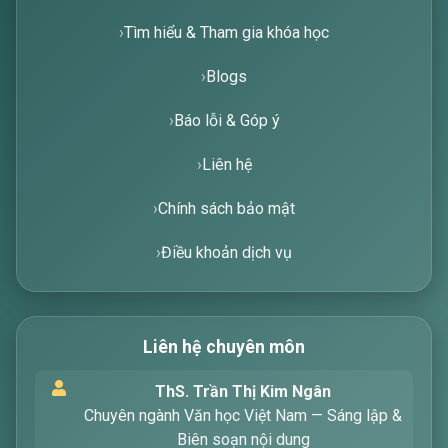
Tìm hiểu & Tham gia khóa học
Blogs
Báo lỗi & Góp ý
Liên hệ
Chính sách bảo mật
Điều khoản dịch vụ
Liên hệ chuyên môn
Xin chào! Tôi là trợ lý ảo, sẵn sàng hỗ trợ bạn
ThS. Trần Thị Kim Ngân
tìm kiếm các bài viết về văn học. Hãy nhập từ
Chuyên ngành Văn học Việt Nam — Sáng lập &
khóa mà bạn quan tâm, tôi sẽ giúp bạn ngay
Biên soạn nội dung
!