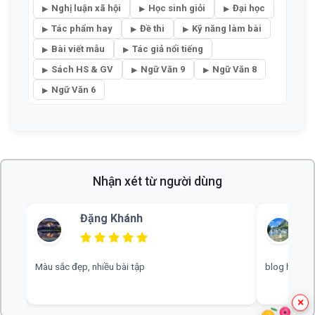
Nghị luận xã hội
Học sinh giỏi
Đại học
Tác phẩm hay
Đề thi
Kỹ năng làm bài
Bài viết mẫu
Tác giả nổi tiếng
Sách HS & GV
Ngữ Văn 9
Ngữ Văn 8
Ngữ Văn 6
Nhận xét từ người dùng
Đặng Khánh
Màu sắc đẹp, nhiều bài tập
blog hay, c
×