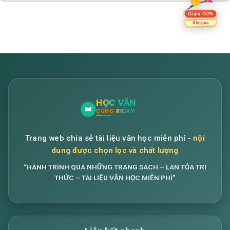
Giảm -50%
Shopee
Trang web chia sẻ tài liệu văn học miễn phí -
nội
dung được chọn lọc và chất lượng
“HÀNH TRÌNH QUA NHỮNG TRANG SÁCH – LAN TỎA TRI
THỨC – TÀI LIỆU VĂN HỌC MIỄN PHÍ”