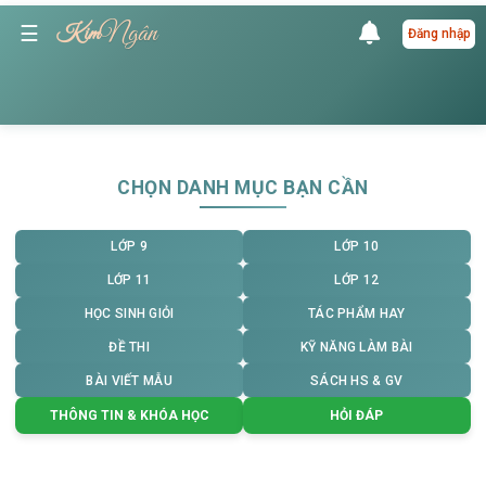
Ngân
☰
Kim
Đăng nhập
CHỌN DANH MỤC BẠN CẦN
LỚP 9
LỚP 10
LỚP 11
LỚP 12
HỌC SINH GIỎI
TÁC PHẨM HAY
ĐỀ THI
KỸ NĂNG LÀM BÀI
BÀI VIẾT MẪU
SÁCH HS & GV
THÔNG TIN & KHÓA HỌC
HỎI ĐÁP