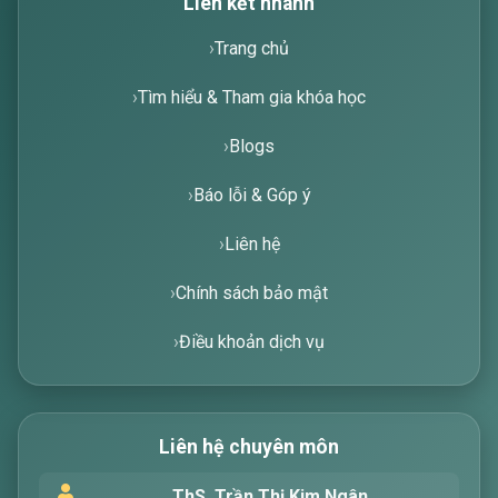
Liên kết nhanh
Trang chủ
Tìm hiểu & Tham gia khóa học
Blogs
Báo lỗi & Góp ý
Liên hệ
Chính sách bảo mật
Điều khoản dịch vụ
Xin chào! Tôi là trợ lý ảo, sẵn sàng hỗ trợ bạn
tìm kiếm các bài viết về văn học. Hãy nhập từ
Liên hệ chuyên môn
khóa mà bạn quan tâm, tôi sẽ giúp bạn ngay
!
ThS. Trần Thị Kim Ngân