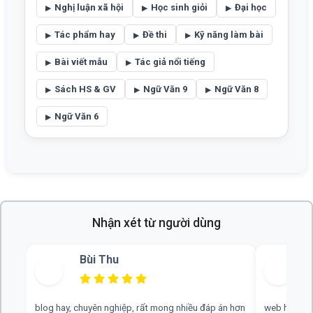
Nghị luận xã hội
Học sinh giỏi
Đại học
Tác phẩm hay
Đề thi
Kỹ năng làm bài
Bài viết mẫu
Tác giả nổi tiếng
Sách HS & GV
Ngữ Văn 9
Ngữ Văn 8
Ngữ Văn 6
Nhận xét từ người dùng
Bùi Thu
blog hay, chuyên nghiệp, rất mong nhiều đáp án hơn
web hay, cần