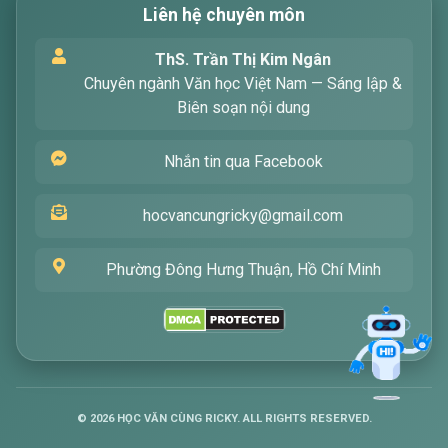
Liên hệ chuyên môn
Xin chào! Tôi là trợ lý ảo, sẵn sàng hỗ trợ bạn
ThS. Trần Thị Kim Ngân
tìm kiếm các bài viết về văn học. Hãy nhập từ
Chuyên ngành Văn học Việt Nam — Sáng lập &
khóa mà bạn quan tâm, tôi sẽ giúp bạn ngay
Biên soạn nội dung
!
Nhắn tin qua Facebook
hocvancungricky@gmail.com
Phường Đông Hưng Thuận, Hồ Chí Minh
Gửi
©
2026
HỌC VĂN CÙNG RICKY. ALL RIGHTS RESERVED.