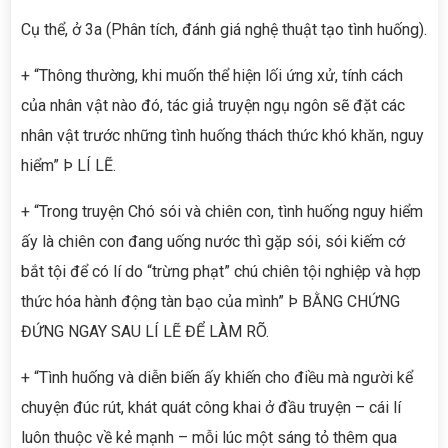
Cụ thể, ở 3a (Phân tích, đánh giá nghệ thuật tạo tình huống).
+ “Thông thường, khi muốn thể hiện lối ứng xử, tính cách
của nhân vật nào đó, tác giả truyện ngụ ngôn sẽ đặt các
nhân vật trước những tình huống thách thức khó khăn, nguy
hiểm” Þ LÍ LẼ.
+ “Trong truyện Chó sói và chiên con, tình huống nguy hiểm
ấy là chiên con đang uống nước thì gặp sói, sói kiếm cớ
bắt tội để có lí do “trừng phạt” chú chiên tội nghiệp và hợp
thức hóa hành động tàn bạo của mình” Þ BẰNG CHỨNG
ĐỨNG NGAY SAU LÍ LẼ ĐỂ LÀM RÕ.
+ “Tình huống và diễn biến ấy khiến cho điều mà người kể
chuyện đúc rút, khát quát công khai ở đầu truyện – cái lí
luôn thuộc về kẻ mạnh – mỗi lúc một sáng tỏ thêm qua