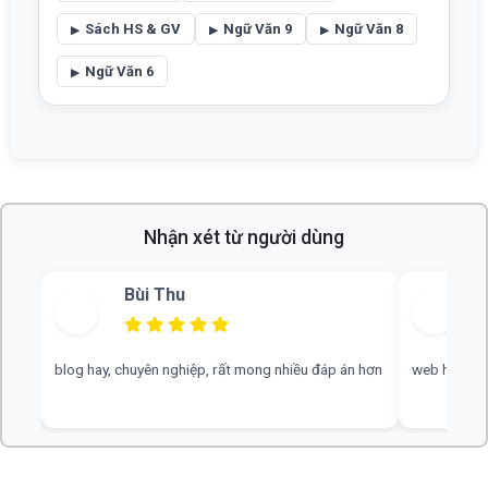
Sách HS & GV
Ngữ Văn 9
Ngữ Văn 8
Ngữ Văn 6
Nhận xét từ người dùng
Bùi Thu
blog hay, chuyên nghiệp, rất mong nhiều đáp án hơn
web hay, cần