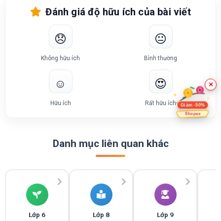
Đánh giá độ hữu ích của bài viết
😞
😐
Không hữu ích
Bình thường
☺️
😍
×
Hữu ích
Rất hữu ích
Giảm -50%
Shopee
Danh mục liên quan khác
Lớp 6
Lớp 8
Lớp 9