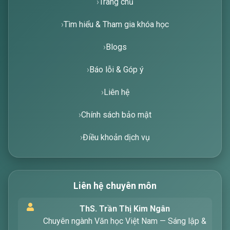
Trang chủ
Tìm hiểu & Tham gia khóa học
Blogs
Báo lỗi & Góp ý
Liên hệ
Chính sách bảo mật
Điều khoản dịch vụ
Liên hệ chuyên môn
Xin chào! Tôi là trợ lý ảo, sẵn sàng hỗ trợ bạn
ThS. Trần Thị Kim Ngân
tìm kiếm các bài viết về văn học. Hãy nhập từ
Chuyên ngành Văn học Việt Nam — Sáng lập &
khóa mà bạn quan tâm, tôi sẽ giúp bạn ngay