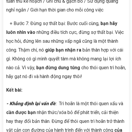
tuân thủ kế hoạch / Ghi chú & gạch bỏ / Sử dụng quãng
nghỉ ngắn / Giới hạn thời gian cho mỗi công việc
+ Bước 7: Đừng sợ thất bại: Bước cuối cùng,
bạn hãy
luôn nhìn vào
những điều tích cực, đừng sợ thất bại. Việc
học hỏi, đứng lên sau những vấp ngã cũng là một thành
công. Thậm chí, nó
giúp bạn nhận ra
bản thân hợp với cái
gì. Không có gì mình quyết tâm mà không mang lại lợi ích
nào cả. Vì vậy,
bạn đừng dung túng
cho thói quen trì hoãn,
hãy gạt nó đi và hành động ngay thôi!
Kết bài:
- Khẳng định lại vấn đề
:
Trì hoãn là một thói quen xấu và
cần được bạn
nhận thức/xóa bỏ để phát triển, cải thiện
hay thay đổi bản thân. Đừng để thói quen trì hoãn trở thành
vật cản con đường của hành trình đến với thành công
của