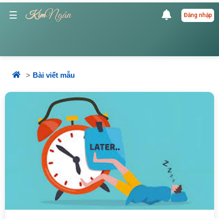
Ngân
☰
Kim
Đăng nhập
Bài viết mẫu