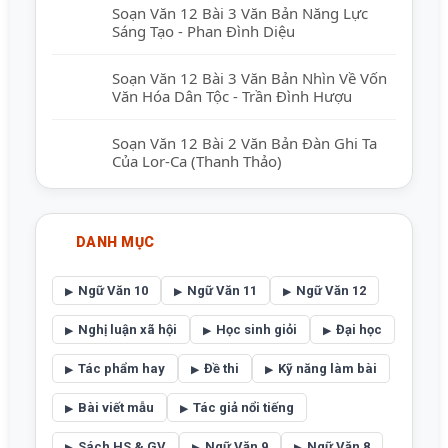
Soạn Văn 12 Bài 3 Văn Bản Năng Lực
Sáng Tạo - Phan Đình Diệu
Soạn Văn 12 Bài 3 Văn Bản Nhìn Về Vốn
Văn Hóa Dân Tộc - Trần Đình Hượu
Soạn Văn 12 Bài 2 Văn Bản Đàn Ghi Ta
Của Lor-Ca (Thanh Thảo)
DANH MỤC
Ngữ Văn 10
Ngữ Văn 11
Ngữ Văn 12
Nghị luận xã hội
Học sinh giỏi
Đại học
Tác phẩm hay
Đề thi
Kỹ năng làm bài
Bài viết mẫu
Tác giả nổi tiếng
Sách HS & GV
Ngữ Văn 9
Ngữ Văn 8