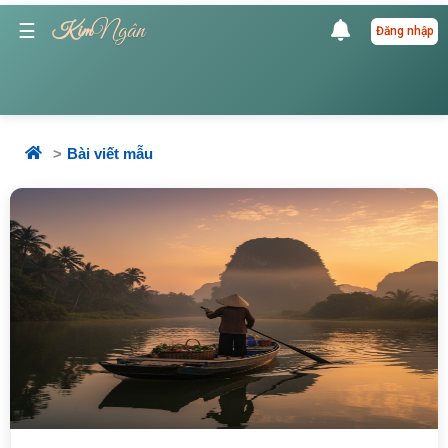
Ngân
☰
Kim
Đăng nhập
Bài viết mẫu