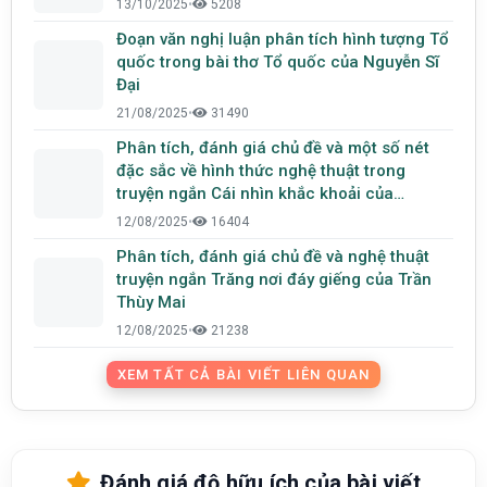
13/10/2025
•
5208
Đoạn văn nghị luận phân tích hình tượng Tổ
quốc trong bài thơ Tổ quốc của Nguyễn Sĩ
Đại
21/08/2025
•
31490
Phân tích, đánh giá chủ đề và một số nét
đặc sắc về hình thức nghệ thuật trong
truyện ngắn Cái nhìn khắc khoải của
Nguyễn Ngọc Tư
12/08/2025
•
16404
Phân tích, đánh giá chủ đề và nghệ thuật
truyện ngắn Trăng nơi đáy giếng của Trần
Thùy Mai
12/08/2025
•
21238
XEM TẤT CẢ BÀI VIẾT LIÊN QUAN
Đánh giá độ hữu ích của bài viết