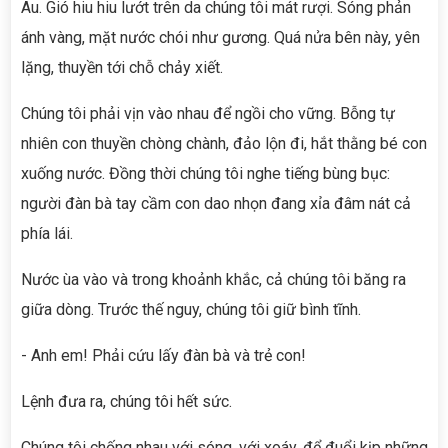
Âu. Gió hiu hiu lướt trên da chúng tôi mát rượi. Sóng phản
ánh vàng, mặt nước chói như gương. Quá nửa bên này, yên
lặng, thuyền tới chỗ chảy xiết.
Chúng tôi phải vịn vào nhau để ngồi cho vững. Bỗng tự
nhiên con thuyền chòng chành, đảo lộn đi, hắt thằng bé con
xuống nước. Đồng thời chúng tôi nghe tiếng bùng bục:
người đàn bà tay cầm con dao nhọn đang xỉa đâm nát cả
phía lái.
Nước ùa vào và trong khoảnh khắc, cả chúng tôi băng ra
giữa dòng. Trước thế nguy, chúng tôi giữ bình tĩnh.
- Anh em! Phải cứu lấy đàn bà và trẻ con!
Lệnh đưa ra, chúng tôi hết sức.
Chúng tôi chống nhau với sóng, với xoáy, để đuổi kịp những