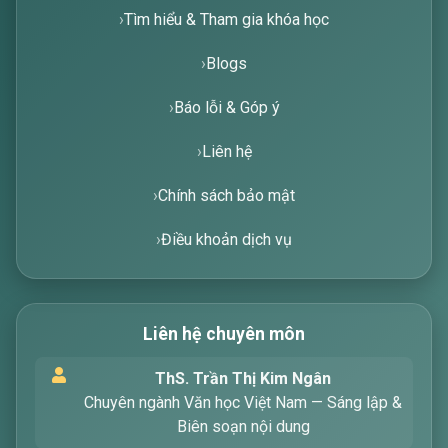
Tìm hiểu & Tham gia khóa học
Blogs
Báo lỗi & Góp ý
Liên hệ
Chính sách bảo mật
Điều khoản dịch vụ
Liên hệ chuyên môn
Xin chào! Tôi là trợ lý ảo, sẵn sàng hỗ trợ bạn
ThS. Trần Thị Kim Ngân
tìm kiếm các bài viết về văn học. Hãy nhập từ
Chuyên ngành Văn học Việt Nam — Sáng lập &
khóa mà bạn quan tâm, tôi sẽ giúp bạn ngay
Biên soạn nội dung
!