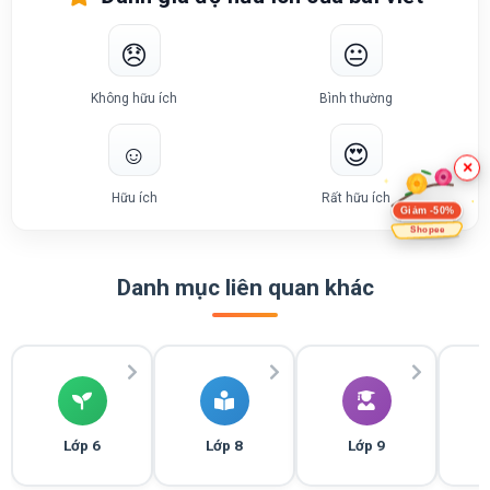
😞
😐
Không hữu ích
Bình thường
☺️
😍
×
Hữu ích
Rất hữu ích
Giảm -50%
Shopee
Danh mục liên quan khác
Lớp 6
Lớp 8
Lớp 9