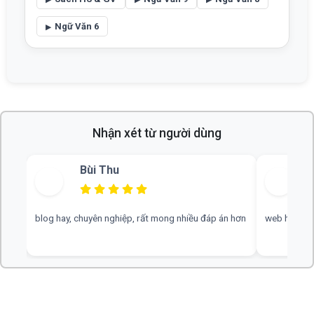
Ngữ Văn 6
Nhận xét từ người dùng
Vũ Hoàng Nam
 hơn
web hay, cần thêm nhiều tài liệu văn 9 ạ ạ
có công cụ 
cải thiện co