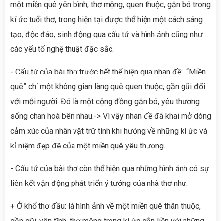
một miền quê yên bình, thơ mộng, quen thuộc, gắn bó trong
kí ức tuổi thơ, trong hiện tại được thể hiện một cách sáng
tạo, độc đáo, sinh động qua cấu tứ và hình ảnh cũng như
các yếu tố nghệ thuật đặc sắc.
- Cấu tứ của bài thơ trước hết thể hiện qua nhan đề: “Miền
quê” chỉ một không gian làng quê quen thuộc, gần gũi đối
với mỗi người. Đó là một cộng đồng gắn bó, yêu thương
sống chan hoà bên nhau.-> Vì vậy nhan đề đã khai mở dòng
cảm xúc của nhân vật trữ tình khi hướng về những kí ức và
kỉ niệm đẹp đẽ của một miền quê yêu thương.
- Cấu tứ của bài thơ còn thể hiện qua những hình ảnh có sự
liên kết vận động phát triển ý tưởng của nhà thơ như:
+ Ở khổ thơ đầu: là hình ảnh về một miền quê thân thuộc,
gần gũi, yên tĩnh, thơ mộng trong kí ức gắn liền với những