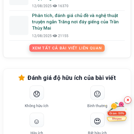
Nguyễn Ngọc Tư
12/08/2025
•
16370
Phân tích, đánh giá chủ đề và nghệ thuật
truyện ngắn Trăng nơi đáy giếng của Trần
Thùy Mai
12/08/2025
•
21155
XEM TẤT CẢ BÀI VIẾT LIÊN QUAN
Đánh giá độ hữu ích của bài viết
😞
😐
×
Không hữu ích
Bình thường
Giảm -50%
Shopee
☺️
😍
Hữu ích
Rất hữu ích