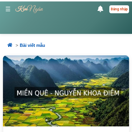
Ngân
☰
Kim
Đăng nhập
Bài viết mẫu