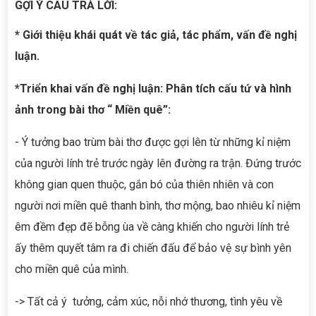
GỢI Ý CÂU TRẢ LỜI:
* Giới thiệu khái quát về tác giả, tác phẩm, vấn đề nghị
luận.
*Triển khai vấn đề nghị luận: Phân tích cấu tứ và hình
ảnh trong bài thơ “ Miền quê”:
- Ý tưởng bao trùm bài thơ được gợi lên từ những kỉ niệm
của người lính trẻ trước ngày lên đường ra trận. Đứng trước
không gian quen thuộc, gắn bó của thiên nhiên và con
người nơi miền quê thanh bình, thơ mộng, bao nhiêu kỉ niệm
êm đềm đẹp đẽ bỗng ùa về càng khiến cho người lính trẻ
ấy thêm quyết tâm ra đi chiến đấu để bảo vệ sự bình yên
cho miền quê của mình.
-> Tất cả ý tưởng, cảm xúc, nỗi nhớ thương, tình yêu về