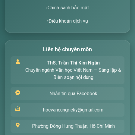
Chính sách bảo mật
Điều khoản dịch vụ
Liên hệ chuyên môn
Xin chào! Tôi là trợ lý ảo, sẵn sàng hỗ trợ bạn
ThS. Trần Thị Kim Ngân
tìm kiếm các bài viết về văn học. Hãy nhập từ
Chuyên ngành Văn học Việt Nam — Sáng lập &
khóa mà bạn quan tâm, tôi sẽ giúp bạn ngay
Biên soạn nội dung
!
Nhắn tin qua Facebook
hocvancungricky@gmail.com
Phường Đông Hưng Thuận, Hồ Chí Minh