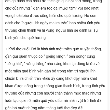
ấm áp dành cho nhau đó thể hiện qua nỗi nhớ mong, trông
chờ của những “ đàn em tóc dài mười tám” với bao khát
vọng hoài bão được cống hiến cho quê hương. Họ còn
dành cho “người lính ngày mai ra trận” bao nhiêu tình yêu
thương chân thành và hi vọng người lính sẽ dành lại sự
bình yên cho quê hương.
+ Khổ thơ cuối: Đó là hình ảnh một miền quê truyền thống,
gần gũi quen thuộc có “ giếng làng”, “ bến sông” cùng
“tiếng hát”, “ vầng trăng” như càng khơi lại dòng kí ức về
một miền quê bình yên gắn bó trong tâm trí người lính
chuẩn bị ra chiến trân. Điều ấy càng khơi dậy niềm khát
khao được sống trong không gian thanh bình, trong tình yêu
thương của những con người chân thành mộc mạc nhưng
luôn lạc quan ở miền quê yêu dấu mà nhân vật trữ tình đã
gắn bó suốt những năm tháng tuổi thơ đẹp đẽ.