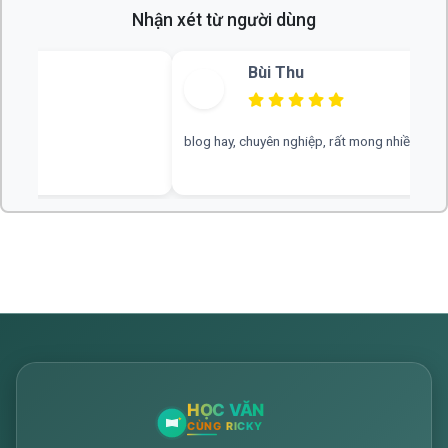
Nhận xét từ người dùng
Bùi Thu
blog hay, chuyên nghiệp, rất mong nhiều đáp án hơn
web hay, cần