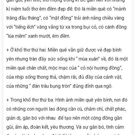
kỉ niệm tuổi thơ êm đềm đẹp đẽ. Đó là miền quê có “mảnh
trăng đầu tháng”, có “mặt đồng” trải ánh nắng chiều vàng
với “tiếng ếch” văng vẳng từ xa trong bụi cỏ, có cánh đồng
“lúa mềm” xanh mướt, êm đềm.
+ Ở khổ thơ thứ hai: Miền quê vẫn giữ được vẻ đẹp bình
yên nhưng tràn đầy sức sống khi “ mùa xuân” về, đó là một
miền quê chân chất, mộc mạc của “ cỏ nội hương đồng”,
của nhịp sống thong thả, chậm rãi, đủ đầy của cảnh vật,
của những “ đàn trâu bụng tròn” đủng đỉnh qua ngõ.
+ Trong khổ thơ thứ ba: Hình ảnh miền quê yên bình, nơi đó
có những con người lao động cần cù, chăm chỉ, chất phác,
giản dị, gắn bó với nhau để tạo nên một cộng đồng gần
gũi, ấm áp, đoàn kết, yêu thương. Và sự gắn bó, tình cảm