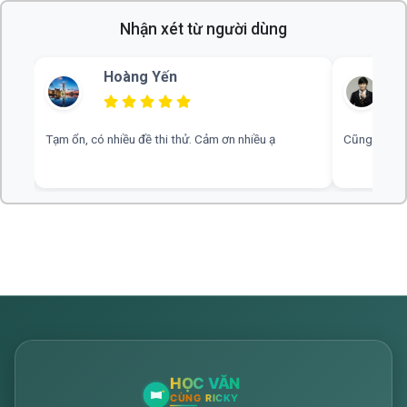
Nhận xét từ người dùng
Hoàng Yến
o
Tạm ổn, có nhiều đề thi thử. Cảm ơn nhiều ạ
Cũng hay, m