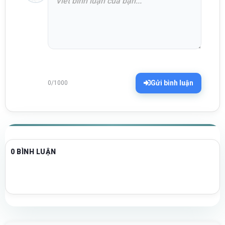
Gửi bình luận
0/1000
0 BÌNH LUẬN