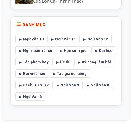
Của Lor-Ca (Thanh Thảo)
DANH MỤC
Ngữ Văn 10
Ngữ Văn 11
Ngữ Văn 12
Nghị luận xã hội
Học sinh giỏi
Đại học
Tác phẩm hay
Đề thi
Kỹ năng làm bài
Bài viết mẫu
Tác giả nổi tiếng
Sách HS & GV
Ngữ Văn 9
Ngữ Văn 8
Ngữ Văn 6