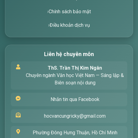
Chính sách bảo mật
Điều khoản dịch vụ
Liên hệ chuyên môn
Xin chào! Tôi là trợ lý ảo, sẵn sàng hỗ trợ bạn
ThS. Trần Thị Kim Ngân
tìm kiếm các bài viết về văn học. Hãy nhập từ
Chuyên ngành Văn học Việt Nam — Sáng lập &
khóa mà bạn quan tâm, tôi sẽ giúp bạn ngay
Biên soạn nội dung
!
Nhắn tin qua Facebook
hocvancungricky@gmail.com
Phường Đông Hưng Thuận, Hồ Chí Minh