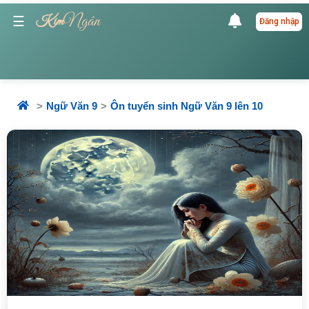
Ngân
☰
Kim
Đăng nhập
Ngữ Văn 9
Ôn tuyển sinh Ngữ Văn 9 lên 10