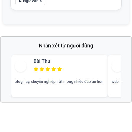
Ngữ Văn 6
Nhận xét từ người dùng
Bùi Thu
blog hay, chuyên nghiệp, rất mong nhiều đáp án hơn
web hay, cần