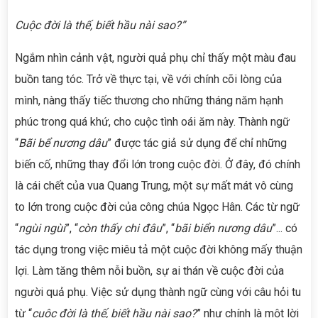
Cuộc đời là thế, biết hầu nài sao?”
Ngắm nhìn cảnh vật, người quả phụ chỉ thấy một màu đau
buồn tang tóc. Trở về thực tại, về với chính cõi lòng của
mình, nàng thấy tiếc thương cho những tháng năm hạnh
phúc trong quá khứ, cho cuộc tình oái ăm này. Thành ngữ
“
Bãi bể nương dâu
” được tác giả sử dụng để chỉ những
biến cố, những thay đổi lớn trong cuộc đời. Ở đây, đó chính
là cái chết của vua Quang Trung, một sự mất mát vô cùng
to lớn trong cuộc đời của công chúa Ngọc Hân. Các từ ngữ
“
ngùi ngùi
”, “
còn thấy chi đâu
”, “
bãi biển nương dâu
”... có
tác dụng trong việc miêu tả một cuộc đời không mấy thuận
lợi. Làm tăng thêm nỗi buồn, sự ai thán về cuộc đời của
người quả phụ. Việc sử dụng thành ngữ cùng với câu hỏi tu
từ “
cuộc đời là thế, biết hầu nài sao?
” như chính là một lời