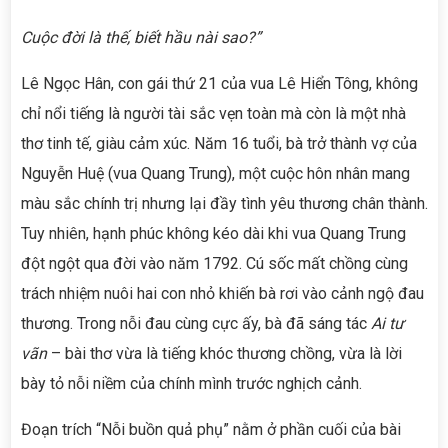
Cuộc đời là thế, biết hầu nài sao?”
Lê Ngọc Hân, con gái thứ 21 của vua Lê Hiển Tông, không
chỉ nổi tiếng là người tài sắc vẹn toàn mà còn là một nhà
thơ tinh tế, giàu cảm xúc. Năm 16 tuổi, bà trở thành vợ của
Nguyễn Huệ (vua Quang Trung), một cuộc hôn nhân mang
màu sắc chính trị nhưng lại đầy tình yêu thương chân thành.
Tuy nhiên, hạnh phúc không kéo dài khi vua Quang Trung
đột ngột qua đời vào năm 1792. Cú sốc mất chồng cùng
trách nhiệm nuôi hai con nhỏ khiến bà rơi vào cảnh ngộ đau
thương. Trong nỗi đau cùng cực ấy, bà đã sáng tác
Ai tư
vãn
– bài thơ vừa là tiếng khóc thương chồng, vừa là lời
bày tỏ nỗi niềm của chính mình trước nghịch cảnh.
Đoạn trích “Nỗi buồn quả phụ” nằm ở phần cuối của bài