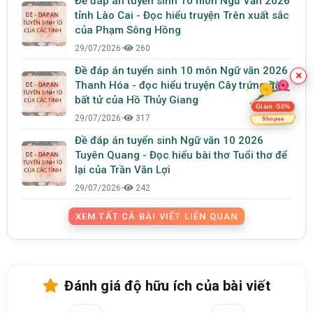
Đề đáp án tuyển sinh 10 môn Ngữ Văn 2026
tỉnh Lào Cai - Đọc hiểu truyện Trên xuất sắc
của Phạm Sông Hồng
29/07/2026
•
260
Đề đáp án tuyển sinh 10 môn Ngữ văn 2026
×
Thanh Hóa - đọc hiểu truyện Cây trứng gà
bất tử của Hồ Thủy Giang
Giảm -50%
29/07/2026
•
317
Shopee
Đề đáp án tuyển sinh Ngữ văn 10 2026
Tuyên Quang - Đọc hiểu bài thơ Tuổi thơ để
lại của Trần Văn Lợi
29/07/2026
•
242
XEM TẤT CẢ BÀI VIẾT LIÊN QUAN
Đánh giá độ hữu ích của bài viết