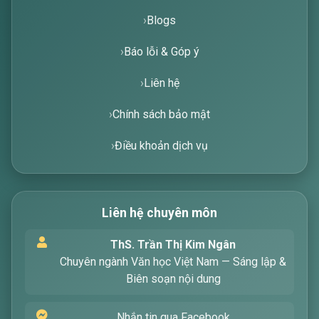
Blogs
Báo lỗi & Góp ý
Liên hệ
Chính sách bảo mật
Điều khoản dịch vụ
Liên hệ chuyên môn
Xin chào! Tôi là trợ lý ảo, sẵn sàng hỗ trợ bạn
ThS. Trần Thị Kim Ngân
tìm kiếm các bài viết về văn học. Hãy nhập từ
Chuyên ngành Văn học Việt Nam — Sáng lập &
khóa mà bạn quan tâm, tôi sẽ giúp bạn ngay
Biên soạn nội dung
!
Nhắn tin qua Facebook