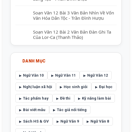
Soạn Văn 12 Bài 3 Văn Bản Nhìn Về Vốn
Văn Hóa Dân Tộc - Trần Đình Hượu
Soạn Văn 12 Bài 2 Văn Bản Đàn Ghi Ta
Của Lor-Ca (Thanh Thảo)
DANH MỤC
Ngữ Văn 10
Ngữ Văn 11
Ngữ Văn 12
Nghị luận xã hội
Học sinh giỏi
Đại học
Tác phẩm hay
Đề thi
Kỹ năng làm bài
Bài viết mẫu
Tác giả nổi tiếng
Sách HS & GV
Ngữ Văn 9
Ngữ Văn 8