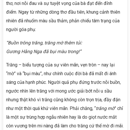
thơ, nơi nỗi đau và sự tuyệt vọng của bà đạt đến đỉnh
điểm. Ngay từ những dòng thơ đầu tiên, khung cảnh thiên
nhiên đã nhuốm màu sầu thảm, phản chiếu tâm trạng của
người góa phụ:
“Buồn trông trăng, trăng mờ thêm tủi:
Gương Hằng Nga đã bụi màu trong!”
Trăng – biểu tượng của sự viên mãn, vẹn tròn – nay lại
“mờ” và “bụi màu”, như chính cuộc đời bà đã mất đi ánh
sáng của hạnh phúc. Người quả phụ đứng trước nỗi buồn,
ngước nhìn lên trăng với mong ước giải bớt nỗi u sầu
nhưng thật khó vì trăng cũng không còn trọn trịa, đầy đặn
như một thời quá khứ viên mãn. Phải chăng, “
trăng mờ
” chỉ
là một sự trùng hợp ngẫu nhiên hay là do giọt nước mắt
còn vương trên mi nàng đã làm cho trăng cứ thế mờ đi mãi.