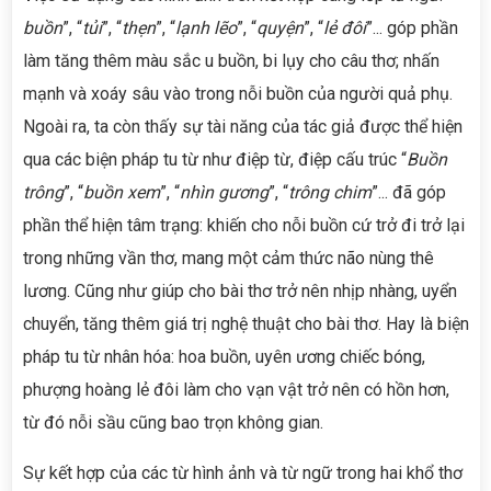
buồn
”, “
tủi
”, “
thẹn
”, “
lạnh lẽo
”, “
quyện
”, “
lẻ đôi
”... góp phần
làm tăng thêm màu sắc u buồn, bi lụy cho câu thơ; nhấn
mạnh và xoáy sâu vào trong nỗi buồn của người quả phụ.
Ngoài ra, ta còn thấy sự tài năng của tác giả được thể hiện
qua các biện pháp tu từ như điệp từ, điệp cấu trúc “
Buồn
trông
”, “
buồn xem
”, “
nhìn gương
”, “
trông chim
”... đã góp
phần thể hiện tâm trạng: khiến cho nỗi buồn cứ trở đi trở lại
trong những vần thơ, mang một cảm thức não nùng thê
lương. Cũng như giúp cho bài thơ trở nên nhịp nhàng, uyển
chuyển, tăng thêm giá trị nghệ thuật cho bài thơ. Hay là biện
pháp tu từ nhân hóa: hoa buồn, uyên ương chiếc bóng,
phượng hoàng lẻ đôi làm cho vạn vật trở nên có hồn hơn,
từ đó nỗi sầu cũng bao trọn không gian.
Sự kết hợp của các từ hình ảnh và từ ngữ trong hai khổ thơ