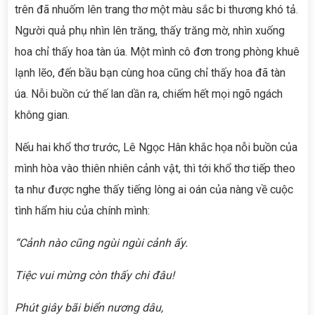
trên đã nhuốm lên trang thơ một màu sắc bi thương khó tả.
Người quả phụ nhìn lên trăng, thấy trăng mờ, nhìn xuống
hoa chỉ thấy hoa tàn úa. Một mình cô đơn trong phòng khuê
lạnh lẽo, đến bầu bạn cùng hoa cũng chỉ thấy hoa đã tàn
úa. Nỗi buồn cứ thế lan dần ra, chiếm hết mọi ngõ ngách
không gian.
Nếu hai khổ thơ trước, Lê Ngọc Hân khắc họa nỗi buồn của
mình hòa vào thiên nhiên cảnh vật, thì tới khổ thơ tiếp theo
ta như được nghe thấy tiếng lòng ai oán của nàng về cuộc
tình hẩm hiu của chính mình:
“Cảnh nào cũng ngùi ngùi cảnh ấy.
Tiệc vui mừng còn thấy chi đâu!
Phút giây bãi biển nương dâu,