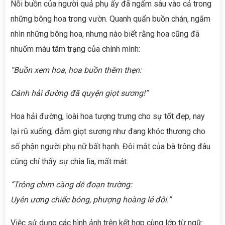
Nỗi buồn của người quả phụ ấy đã ngấm sâu vào cả trong
những bông hoa trong vườn. Quanh quẩn buồn chán, ngắm
nhìn những bông hoa, nhưng nào biết rằng hoa cũng đã
nhuốm màu tâm trạng của chính mình:
“Buồn xem hoa, hoa buồn thêm thẹn:
Cánh hải đường đã quyện giọt sương!”
Hoa hải đường, loài hoa tượng trưng cho sự tốt đẹp, nay
lại rũ xuống, đẫm giọt sương như đang khóc thương cho
số phận người phụ nữ bất hạnh. Đôi mắt của bà trông đâu
cũng chỉ thấy sự chia lìa, mất mát:
“Trông chim càng dễ đoạn trường:
Uyên ương chiếc bóng, phượng hoàng lẻ đôi.”
Việc sử dụng các hình ảnh trên kết hợp cùng lớp từ ngữ: