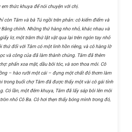
y em thức khuya để nói chuyện với chị.
chỉ còn Tâm và bà Tú ngồi trên phản: cô kiểm điểm và
hợ Bằng chính. Những thứ hàng nho nhỏ, khác nhau và
giấy lơ, một trăm thứ lặt vặt qua lại trên ngón tay nhỏ
ỗi thứ đối với Tâm có một linh hồn riêng, và cô hàng lờ
ọc và công của đã làm thành chúng. Tâm đã thêm
hợ: phấn xoa mặt, dầu bôi tóc, và son thoa môi. Cô
đồng – hào rưỡi một cái – đựng một chất đỏ thơm làm
khi trong buổi chợ Tâm đã được thấy một vài cô gái tỉnh
ọng. Có lần, một đêm khuya, Tâm đã lấy sáp bôi lên môi
ròn nhỏ Cô Ba. Cô hơi thẹn thấy bóng mình trong đó,