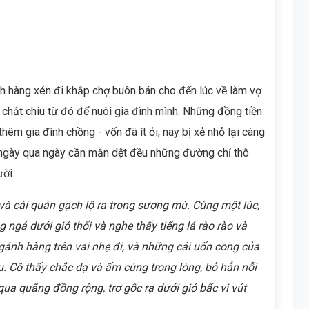
nh hàng xén đi khắp chợ buôn bán cho đến lúc về làm vợ
 chắt chiu từ đó để nuôi gia đình mình. Những đồng tiền
thêm gia đình chồng - vốn đã ít ỏi, nay bị xẻ nhỏ lại càng
, ngày qua ngày cần mẫn dệt đều những đường chỉ thô
ười.
 và cái quán gạch lộ ra trong sương mù. Cùng
một lúc,
g ngả dưới gió thổi và nghe thấy tiếng lá rào rào và
, gánh hàng trên vai nhẹ đi, và những cái uốn cong của
. Cô thấy chắc dạ và ấm cúng trong lòng, bỏ hẳn nỗi
qua quãng đồng rộng, trơ gốc rạ dưới gió bấc vi vút