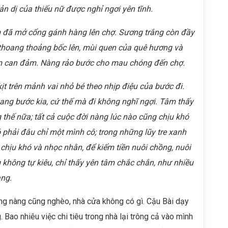
ản dị của thiếu nữ được nghỉ ngơi yên tĩnh.
m đã mở cổng gánh hàng lên chợ. Sương trắng còn đầy
t thoang thoảng bốc lên, mùi quen của quê hương và
êm can đảm. Nàng rảo bước cho mau chóng đến chợ.
ịt trên mảnh vai nhỏ bé theo nhịp điệu của bước đi.
 sang bước kia, cứ thế mà đi không nghĩ ngợi. Tâm thấy
thế nữa; tất cả cuộc đời nàng lúc nào cũng chịu khó
ó phải đâu chỉ một mình cô; trong những lũy tre xanh
 chịu khó và nhọc nhằn, để kiếm tiền nuôi chồng, nuôi
không tự kiêu, chỉ thấy yên tâm chắc chắn, như nhiều
àng.
g nàng cũng nghèo, nhà cửa không có gì. Cậu Bài dạy
Bao nhiêu việc chi tiêu trong nhà lại trông cả vào mình