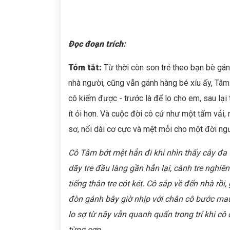
Đọc đoạn trích:
Tóm tắt:
Từ thời còn son trẻ theo bạn bè gá
nhà người, cũng vẫn gánh hàng bé xíu ấy, Tâm
cô kiếm được - trước là để lo cho em, sau lại 
ít ỏi hơn. Và cuộc đời cô cứ như một tấm vải
sơ, nối dài cơ cực và mệt mỏi cho một đời ng
Cô Tâm bớt mệt hẳn đi khi nhìn thấy cây đa
dãy tre đầu làng gần hẳn lại, cành tre nghiên
tiếng thân tre cót két. Cô sắp về đến nhà rồi
đòn gánh bây giờ nhịp với chân cô bước mau
lo sợ từ nãy vẫn quanh quẩn trong trí khi cô 
từng cơn.