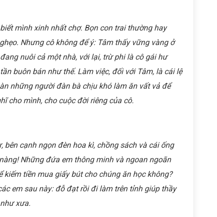
iết mình xinh nhất chợ. Bọn con trai thường hay
 ghẹo. Nhưng cô không để ý: Tâm thấy vững vàng ở
ang nuôi cả một nhà, với lại, trừ phi là cô gái hư
tần buôn bán như thế. Làm việc, đối với Tâm, là cái lệ
àn những người đàn bà chịu khó làm ăn vất vả để
ĩ cho mình, cho cuộc đời riêng của cô.
hư, bên cạnh ngọn đèn hoa kì, chồng sách và cái ống
m nàng! Những đứa em thông minh và ngoan ngoãn
ể kiếm tiền mua giấy bút cho chúng ăn học không?
 em sau này: đỗ đạt rồi đi làm trên tỉnh giúp thầy
 như xưa.