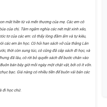
on mắt hiền từ và mến thương của mẹ. Các em cô
úa của chị. Tâm ngắm nghía các nét mặt xinh xẻo,
tóc tơ của các em: cô thấy lòng đầm ấm và tự kiêu,
uôi các em ăn học. Cô hỏi han sách vở của thằng Lân
ước, thời còn sung túc, cô cũng đã cắp sách đi học, và
hưng đã lâu, cô rời bỏ quyển sách để bước chân vào
 Buôn bán bây giờ mỗi ngày một chật vật, bởi cô ít vốn.
chục bạc. Giá nàng có nhiều tiền để buôn vải bản các
à đi học chứ.