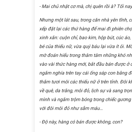
- Mai chủ nhật cơ mà, chị quên rồi à? Tối na
Nhưng một lát sau, trong căn nhà yên tĩnh, 
xếp đặt lại các thứ hàng để mai đi phiên c
xinh xắn: cuộn chỉ, bao kim, hộp bút, cúc áo, 
bé của thiếu nữ, vừa quý báu lại vừa ít ỏi. M
mờ đoán hiểu trong thâm tâm những khó nh
vào vài thức hàng mới, bắt đầu bán được ở c
ngắm nghía trên tay cái ống sáp con bằng 
thắm tươi môi các thiếu nữ ở trên tỉnh. Đôi 
về quê, da trắng, môi đỏ, lịch sự và sang tr
mình và ngắm trộm bóng trong chiếc gương t
với đôi môi đỏ như sẫm máu…
- Độ này, hàng có bán được không, con?