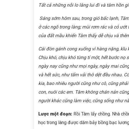
Tất cả những nỗi lo lắng lui đi và tâm hồn gi
Sáng sớm hôm sau, trong gió bấc lạnh, Tâ
ở các ngõ trong làng; mùi rơm rác và cỏ ướ
của đất mầu khiến Tâm thấy dễ chịu và th
Cái đòn gánh cong xuống vì hàng nặng, kĩu k
Chịu khó, chịu khó từng tí một, hết bước nọ
ngày nay cũng như mọi ngày, ngày mai cũng 
và hết sức, như tấm vải thô dệt đều nhau. C
kia, bao nhiêu người cũng như cô, cũng phải
con, nuôi các em. Tâm không chán nản cũng 
người khác cũng làm việc, cũng sống như n
Lược một đoạn:
Rồi Tâm lấy chồng. Nhà chồn
học trong làng được dăm bảy bồng bạc lương. 