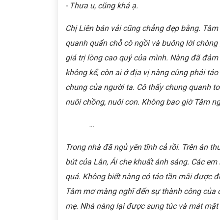
- Thưa u, cũng khá ạ.
Chị Liên bán vải cũng chẳng đẹp bằng. Tâm b
quanh quẩn chỗ cô ngồi và buông lời chòng
giá trị lòng cao quý của mình. Nàng đã đảm đ
không kể, còn ai ở địa vị nàng cũng phải tảo 
chung của người ta. Cô thấy chung quanh to
nuôi chồng, nuôi con. Không bao giờ Tâm ngh
…
Trong nhà đã ngủ yên tĩnh cả rồi. Trên án t
bút của Lân, Ái che khuất ánh sáng. Các e
quá. Không biết nàng có tảo tần mãi được đ
Tâm mơ màng nghĩ đến sự thành công của các
mẹ. Nhà nàng lại được sung túc và mát mặt