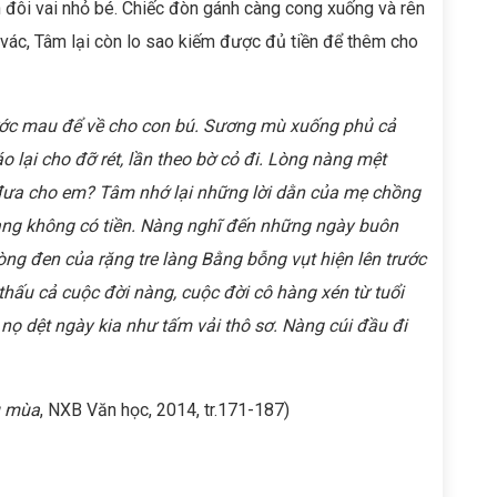
n đôi vai nhỏ bé. Chiếc đòn gánh càng cong xuống và rên
 vác, Tâm lại còn lo sao kiếm được đủ tiền để thêm cho
 bước mau để về cho con bú. Sương mù xuống phủ cả
o lại cho đỡ rét, lần theo bờ cỏ đi. Lòng nàng mệt
 đưa cho em? Tâm nhớ lại những lời dằn của mẹ chồng
àng không có tiền. Nàng nghĩ đến những ngày buôn
ng đen của rặng tre làng Bằng bỗng vụt hiện lên trước
thấu cả cuộc đời nàng, cuộc đời cô hàng xén từ tuổi
y nọ dệt ngày kia như tấm vải thô sơ. Nàng cúi đầu đi
u mùa
, NXB Văn học, 2014, tr.171-187)