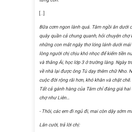
[…]
Bữa cơm ngon lành quá. Tâm ngồi ăn dưới c
quây quần cả chung quanh, hỏi chuyện chợ b
những con mắt ngây thơ lóng lánh dưới mái 
lòng người chị chịu khó nhọc để kiếm tiền n
và thằng Ái, học lớp 3 ở trường làng. Ngày tr
về nhà lại được ông Tú dạy thêm chữ Nho. N
cuộc đời rộng rãi hơn, khó khăn và chặt chẽ.
Tất cả gánh hàng của Tâm chỉ đáng giá hai 
chợ như Liên…
- Thôi, các em đi ngủ đi, mai còn dậy sớm m
Lân cười, trả lời chị: