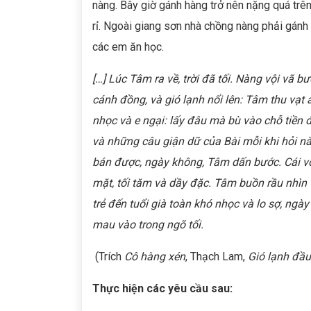
nàng. Bây giờ gánh hàng trở nên nặng quá trê
rỉ. Ngoài giang sơn nhà chồng nàng phải gánh
các em ăn học.
[…] Lúc Tâm ra về, trời đã tối. Nàng vội vã
cánh đồng, và gió lạnh nổi lên: Tâm thu vạt á
nhọc và e ngại: lấy đâu mà bù vào chỗ tiền
và những câu giận dữ của Bài mỗi khi hỏi n
bán được, ngày không, Tâm dấn bước. Cái vò
mặt, tối tăm và dầy đặc. Tâm buồn rầu nhìn 
trẻ đến tuổi già toàn khó nhọc và lo sợ, ngà
mau vào trong ngõ tối.
(Trích
Cô hàng xén
, Thạch Lam,
Gió lạnh đầ
Thực hiện các yêu cầu sau: