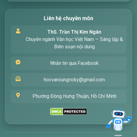
Liên hệ chuyên môn
Xin chào! Tôi là trợ lý ảo, sẵn sàng hỗ trợ bạn
ThS. Trần Thị Kim Ngân
tìm kiếm các bài viết về văn học. Hãy nhập từ
Chuyên ngành Văn học Việt Nam — Sáng lập &
khóa mà bạn quan tâm, tôi sẽ giúp bạn ngay
Biên soạn nội dung
!
Nhắn tin qua Facebook
hocvancungricky@gmail.com
Phường Đông Hưng Thuận, Hồ Chí Minh