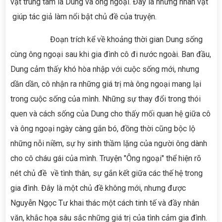
vật trung tâm là Dung và ông ngoại. Đây là những nhân vật
giúp tác giả làm nổi bật chủ đề của truyện.
Đoạn trích kể về khoảng thời gian Dung sống
cùng ông ngoại sau khi gia đình cô đi nước ngoài. Ban đầu,
Dung cảm thấy khó hòa nhập với cuộc sống mới, nhưng
dần dần, cô nhận ra những giá trị mà ông ngoại mang lại
trong cuộc sống của mình. Những sự thay đổi trong thói
quen và cách sống của Dung cho thấy mối quan hệ giữa cô
và ông ngoại ngày càng gắn bó, đồng thời cũng bộc lộ
những nỗi niềm, sự hy sinh thầm lặng của người ông dành
cho cô cháu gái của mình. Truyện "Ông ngoại" thể hiện rõ
nét chủ đề về tình thân, sự gắn kết giữa các thế hệ trong
gia đình. Đây là một chủ đề không mới, nhưng được
Nguyễn Ngọc Tư khai thác một cách tinh tế và đầy nhân
văn, khắc họa sâu sắc những giá trị của tình cảm gia đình.