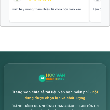
ời
web hay, mong thêm nhiều từ khóa hơn. keo keo
Tạm ổn, có n
Trang web chia sẻ tài liệu văn học miễn phí -
nội
dung được chọn lọc và chất lượng
“HÀNH TRÌNH QUA NHỮNG TRANG SÁCH – LAN TỎA TRI