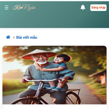
Ngân
☰
Kim
Đăng nhập
Bài viết mẫu