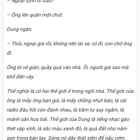
– Ngoại định đi đâu?
– Ông lên quận một chút.
Dung ngăn:
– Thôi, ngoại già
rồi, không nên lái xe, có đi, con chở ông
đi.
Ông tỏ vẻ giận, quầy quả vào nhà. Ôi, người già sao mà
khổ đến vậy.
Thế nghĩa là có hai thế giới ở trong ngôi nhà. Thế giới của
ông là mấy ông bạn già, là mấy chồng nhựt báo, là cái
radio đâu hồi còn đánh nhau, là trầm tư suy ngẫm, là
mảnh sân hoa trái. Thế giới của Dung là tiếng nhạc gào
thét xập xình, là sắc màu xanh đỏ, là quả đất như nằm
gọn trong bàn tay. Sáng nó dậy thật sớm để nấu cơm,