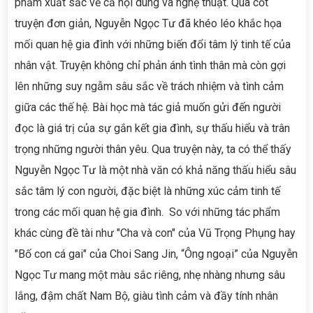
phẩm xuất sắc về cả nội dung và nghệ thuật. Qua cốt
truyện đơn giản, Nguyễn Ngọc Tư đã khéo léo khắc họa
mối quan hệ gia đình với những biến đổi tâm lý tinh tế của
nhân vật. Truyện không chỉ phản ánh tình thân mà còn gợi
lên những suy ngẫm sâu sắc về trách nhiệm và tình cảm
giữa các thế hệ. Bài học mà tác giả muốn gửi đến người
đọc là giá trị của sự gắn kết gia đình, sự thấu hiểu và trân
trọng những người thân yêu. Qua truyện này, ta có thể thấy
Nguyễn Ngọc Tư là một nhà văn có khả năng thấu hiểu sâu
sắc tâm lý con người, đặc biệt là những xúc cảm tinh tế
trong các mối quan hệ gia đình. So với những tác phẩm
khác cùng đề tài như "Cha và con" của Vũ Trọng Phụng hay
"Bố con cá gai" của Choi Sang Jin, “Ông ngoại” của Nguyễn
Ngọc Tư mang một màu sắc riêng, nhẹ nhàng nhưng sâu
lắng, đậm chất Nam Bộ, giàu tình cảm và đầy tính nhân