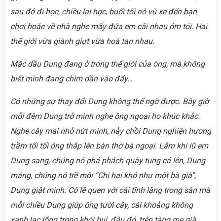
sau đó đi học, chiều lại học, buổi tối nó vù xe đến bạn
chơi hoặc về nhà nghe mấy đứa em cãi nhau ỏm tỏi. Hai
thế giới vừa giành giựt vừa hoà tan nhau.
Mặc dầu Dung đang ở trong thế giới của ông, mà không
biết mình đang chìm dần vào đấy…
Có những sự thay đổi Dung không thể ngờ được. Bây giờ
mỗi đêm Dung trở mình nghe ông ngoại h
o khúc khắc.
Nghe cây mai nhỏ nứt mình, nảy chồi Dung nghiện hương
trầm tối tối ông thắp lên bàn thờ bà ngoại. Lắm khi lũ em
Dung sang, chúng nó phá phách quậy tung cả lên, Dung
mắng, chúng nó trề môi “Chị hai khó như một bà già”,
Dung giật mình. Có lẽ quen với cái tĩnh lặng trong sân mà
mỗi chiều
Dung giúp ông tưới cây, cái khoảng không
xanh lạc lõng trong khói bụi, đâu đó, trên tàng me già,