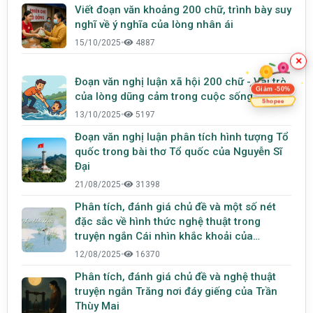
Viết đoạn văn khoảng 200 chữ, trình bày suy
nghĩ về ý nghĩa của lòng nhân ái
15/10/2025
•
4887
×
Đoạn văn nghị luận xã hội 200 chữ - Vai trò
Giảm -50%
của lòng dũng cảm trong cuộc sống
Shopee
13/10/2025
•
5197
Đoạn văn nghị luận phân tích hình tượng Tổ
quốc trong bài thơ Tổ quốc của Nguyễn Sĩ
Đại
21/08/2025
•
31398
Phân tích, đánh giá chủ đề và một số nét
đặc sắc về hình thức nghệ thuật trong
truyện ngắn Cái nhìn khắc khoải của
Nguyễn Ngọc Tư
12/08/2025
•
16370
Phân tích, đánh giá chủ đề và nghệ thuật
truyện ngắn Trăng nơi đáy giếng của Trần
Thùy Mai