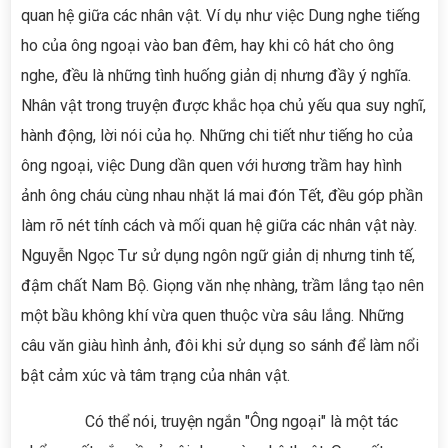
quan hệ giữa các nhân vật. Ví dụ như việc Dung nghe tiếng
ho của ông ngoại vào ban đêm, hay khi cô hát cho ông
nghe, đều là những tình huống giản dị nhưng đầy ý nghĩa.
Nhân vật trong truyện được khắc họa chủ yếu qua suy nghĩ,
hành động, lời nói của họ. Những chi tiết như tiếng ho của
ông ngoại, việc Dung dần quen với hương trầm hay hình
ảnh ông cháu cùng nhau nhặt lá mai đón Tết, đều góp phần
làm rõ nét tính cách và mối quan hệ giữa các nhân vật này.
Nguyễn Ngọc Tư sử dụng ngôn ngữ giản dị nhưng tinh tế,
đậm chất Nam Bộ. Giọng văn nhẹ nhàng, trầm lắng tạo nên
một bầu không khí vừa quen thuộc vừa sâu lắng. Những
câu văn giàu hình ảnh, đôi khi sử dụng so sánh để làm nổi
bật cảm xúc và tâm trạng của nhân vật.
Có thể nói, truyện ngắn "Ông ngoại" là một tác