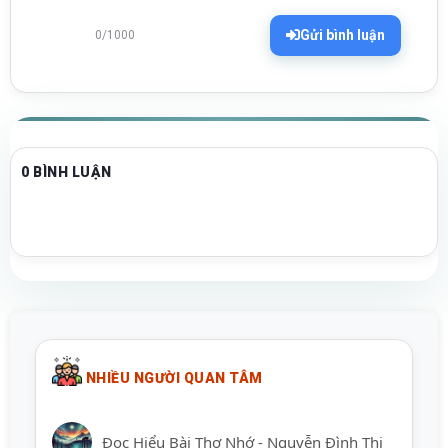
Gửi bình luận
0/1000
0 BÌNH LUẬN
NHIỀU NGƯỜI QUAN TÂM
Đọc Hiểu Bài Thơ Nhớ - Nguyễn Đình Thi