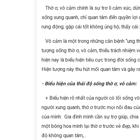
Thờ ơ, vô cảm chính là sự trơ lì cảm xúc, dửn
sống xung quanh, chỉ quan tâm đến quyền lợi
rung động; gặp cái tốt không ủng hộ; thấy cái
Vô cảm là một trong những căn bệnh “ung thư
tượng sống thờ ơ, vô cảm, thiếu trách nhiệm vớ
hiện nay là biểu hiện tiêu cực trong đời sống 
Hiện tượng này thu hút mối quan tâm và gây ra
- Biểu hiện của thái độ sống thờ ơ, vô cảm:
+ Biểu hiện rõ nhất của người có lối sống vô
người xung quanh, thờ ơ trước mọi nỗi đau của
của mình. Gia đình mình cần sự trợ giúp, chia 
một bông hoa mình lại thờ ơ trước vẻ đẹp, khi 
độ không quan tâm,...