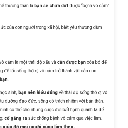
thể thương thân là
bạn sẽ chữa dứt
được “bệnh vô cảm”
c của con người trong xã hội, biết yêu thương đùm
vô cảm là một thái độ xấu và
cần được bạn
xóa bỏ để
ừng để lối sống thờ ơ, vô cảm trở thành vật cản con
bạn.
học sinh,
bạn nên hiểu đúng
về thái độ sống thờ ơ, vô
tu dưỡng đạo đức, sống có trách nhiệm với bản thân,
mình có thể cho những cuộc đời bất hạnh quanh ta để
ng;
cố gắng ra
sức chống bệnh vô cảm qua việc làm,
n giúp đỡ mọi người cùng làm theo.