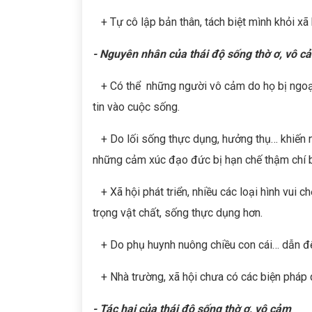
+ Tự cô lập bản thân, tách biệt mình khỏi xã 
- Nguyên nhân
của thái độ sống thờ ơ, vô c
+ Có thể những người vô cảm do họ bị ngoại
tin vào cuộc sống.
+ Do lối sống thực dụng, hưởng thụ… khiến n
những cảm xúc đạo đức bị hạn chế thậm chí bị 
+ Xã hội phát triển, nhiều các loại hình vui chơ
trọng vật chất, sống thực dụng hơn.
+ Do phụ huynh nuông chiều con cái… dẫn đến
+ Nhà trường, xã hội chưa có các biện pháp q
- Tác hại của thái độ sống thờ ơ, vô cảm