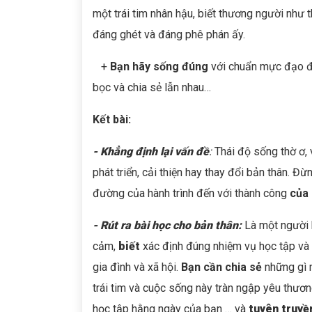
một trái tim nhân hậu, biết thương người như 
đáng ghét và đáng phê phán ấy.
+
Bạn hãy sống đúng
với chuẩn mực đạo đứ
bọc và chia sẻ lẫn nhau…
Kết bài:
- Khẳng định lại vấn đề
:
Thái độ sống thờ ơ, 
phát triển, cải thiện hay thay đổi bản thân. Đ
đường của hành trình đến với thành công
của 
- Rút ra bài học cho bản thân:
Là một người 
cảm,
biết
xác định đúng nhiệm vụ học tập và 
gia đình và xã hội.
Bạn cần chia sẻ
những gì 
trái tim và cuộc sống này tràn ngập yêu thươ
học tập hằng ngày của bạn … và
tuyên truyề