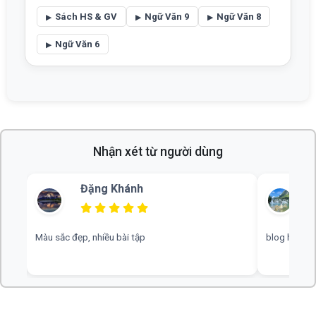
Sách HS & GV
Ngữ Văn 9
Ngữ Văn 8
Ngữ Văn 6
Nhận xét từ người dùng
Đặng Khánh
Bùi Thu
sắc đẹp, nhiều bài tập
blog hay, chuyên nghiệp,