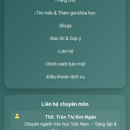
Trang chủ
Tìm hiểu & Tham gia khóa học
Blogs
Báo lỗi & Góp ý
Liên hệ
Chính sách bảo mật
Điều khoản dịch vụ
Liên hệ chuyên môn
Xin chào! Tôi là trợ lý ảo, sẵn sàng hỗ trợ bạn
ThS. Trần Thị Kim Ngân
tìm kiếm các bài viết về văn học. Hãy nhập từ
Chuyên ngành Văn học Việt Nam — Sáng lập &
khóa mà bạn quan tâm, tôi sẽ giúp bạn ngay