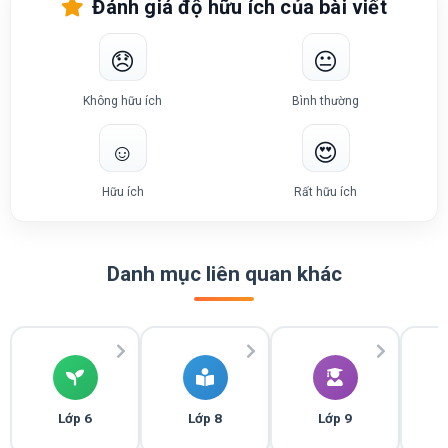
Đánh giá độ hữu ích của bài viết
😞
😐
Không hữu ích
Bình thường
☺️
😍
Hữu ích
Rất hữu ích
Danh mục liên quan khác
Lớp 6
Lớp 8
Lớp 9