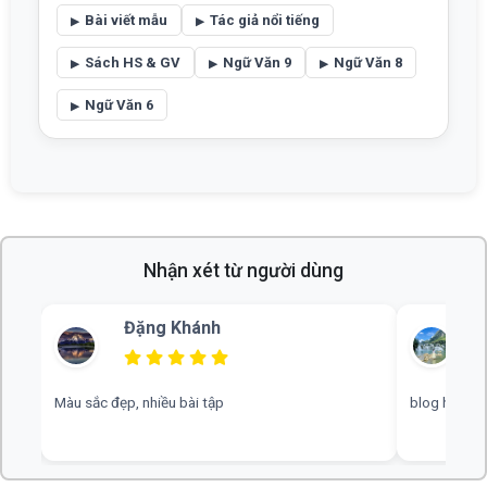
Bài viết mẫu
Tác giả nổi tiếng
Sách HS & GV
Ngữ Văn 9
Ngữ Văn 8
Ngữ Văn 6
Nhận xét từ người dùng
Đặng Khánh
Màu sắc đẹp, nhiều bài tập
blog hay, c