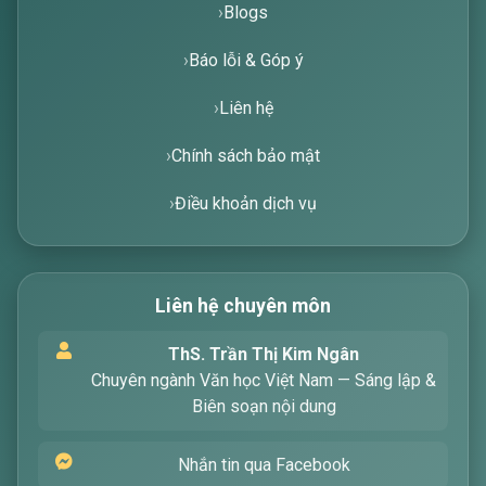
Blogs
Báo lỗi & Góp ý
Liên hệ
Chính sách bảo mật
Điều khoản dịch vụ
Liên hệ chuyên môn
Xin chào! Tôi là trợ lý ảo, sẵn sàng hỗ trợ bạn
ThS. Trần Thị Kim Ngân
tìm kiếm các bài viết về văn học. Hãy nhập từ
Chuyên ngành Văn học Việt Nam — Sáng lập &
khóa mà bạn quan tâm, tôi sẽ giúp bạn ngay
Biên soạn nội dung
!
Nhắn tin qua Facebook