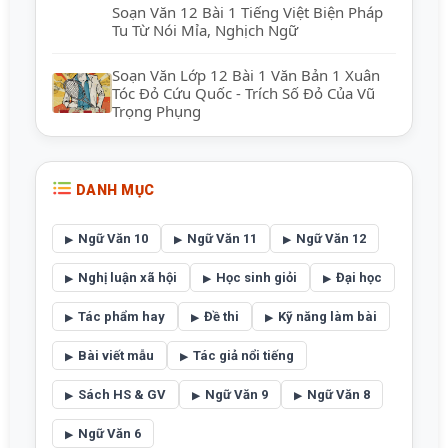
Soạn Văn 12 Bài 1 Tiếng Việt Biện Pháp
Tu Từ Nói Mỉa, Nghịch Ngữ
Soạn Văn Lớp 12 Bài 1 Văn Bản 1 Xuân
Tóc Đỏ Cứu Quốc - Trích Số Đỏ Của Vũ
Trọng Phụng
DANH MỤC
Ngữ Văn 10
Ngữ Văn 11
Ngữ Văn 12
Nghị luận xã hội
Học sinh giỏi
Đại học
Tác phẩm hay
Đề thi
Kỹ năng làm bài
Bài viết mẫu
Tác giả nổi tiếng
Sách HS & GV
Ngữ Văn 9
Ngữ Văn 8
Ngữ Văn 6