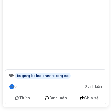
bai giang lao hac chan troi sang tao
0
0 bình luận
Thích
Bình luận
Chia sẻ